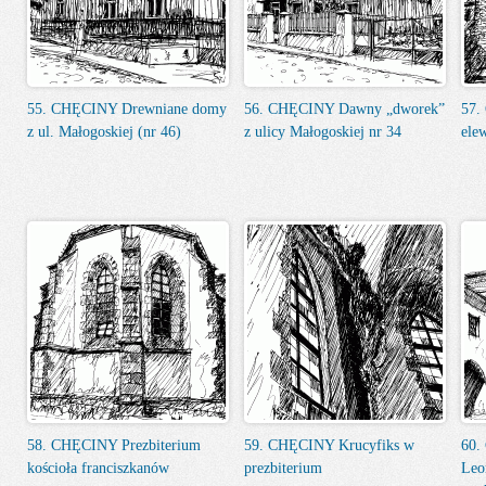
55. CHĘCINY Drewniane domy
56. CHĘCINY Dawny „dworek”
57.
z ul. Małogoskiej (nr 46)
z ulicy Małogoskiej nr 34
ele
58. CHĘCINY Prezbiterium
59. CHĘCINY Krucyfiks w
60.
kościoła franciszkanów
prezbiterium
Leo