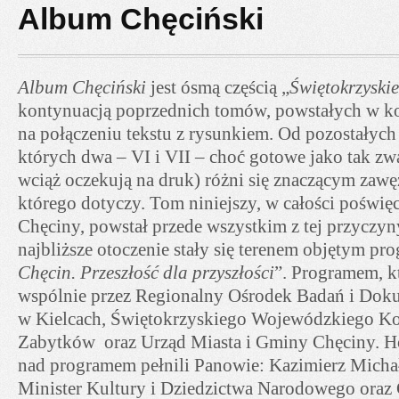
Album Chęciński
Album Chęciński
jest ósmą częścią „
Świętokrzyski
kontynuacją poprzednich tomów, powstałych w ko
na połączeniu tekstu z rysunkiem. Od pozostałyc
których dwa – VI i VII – choć gotowe jako tak z
wciąż oczekują na druk) różni się znaczącym zaw
którego dotyczy. Tom niniejszy, w całości poświę
Chęciny, powstał przede wszystkim z tej przyczyny
najbliższe otoczenie stały się terenem objętym pr
Chęcin. Przeszłość dla przyszłości
”. Programem, k
wspólnie przez Regionalny Ośrodek Badań i Dok
w Kielcach, Świętokrzyskiego Wojewódzkiego Ko
Zabytków oraz Urząd Miasta i Gminy Chęciny. H
nad programem pełnili Panowie: Kazimierz Mich
Minister Kultury i Dziedzictwa Narodowego oraz