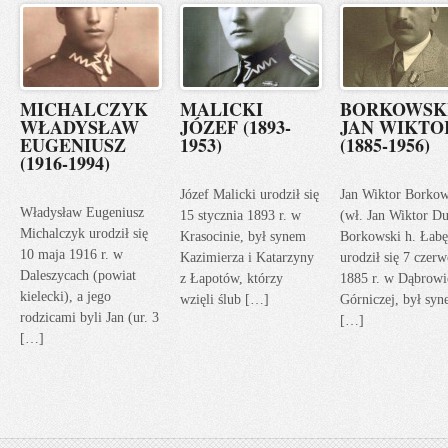
MICHALCZYK
MALICKI
BORKOWSK
WŁADYSŁAW
JÓZEF (1893-
JAN WIKTO
EUGENIUSZ
1953)
(1885-1956)
(1916-1994)
Józef Malicki urodził się
Jan Wiktor Borkow
Władysław Eugeniusz
15 stycznia 1893 r. w
(wł. Jan Wiktor Du
Michalczyk urodził się
Krasocinie, był synem
Borkowski h. Łabę
10 maja 1916 r. w
Kazimierza i Katarzyny
urodził się 7 czerw
Daleszycach (powiat
z Łapotów, którzy
1885 r. w Dąbrowi
kielecki), a jego
wzięli ślub […]
Górniczej, był sy
rodzicami byli Jan (ur. 3
[…]
[…]