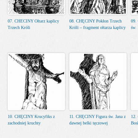
07. CHECINY Ołtarz kaplicy
08. CHĘCINY Pokłon Trzech
09.
Trzech Króli
Króli – fragment ołtarza kaplicy
św.
10. CHĘCINY Krucyfiks z
11. CHĘCINY Figura św. Jana z
12.
zachodniej kruchty
dawnej belki tęczowej
Bos