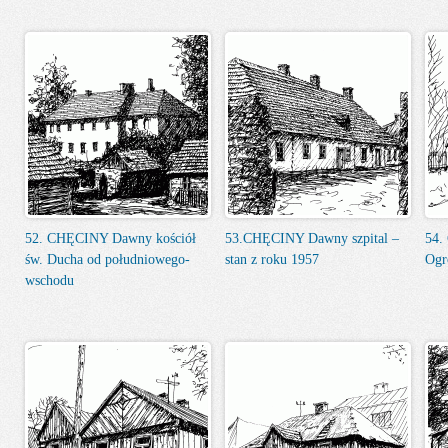
52. CHĘCINY Dawny kościół
53.CHĘCINY Dawny szpital –
54.
św. Ducha od południowego-
stan z roku 1957
Ogr
wschodu