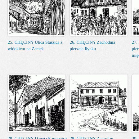
25. CHĘCINY Ulica Staszica z
26. CHĘCINY Zachodnia
27.
widokiem na Zamek
pierzeja Rynku
pier
mię
28. CHĘCINY Dawna Kamienica
29. CHĘCINY Zajazd w
30.