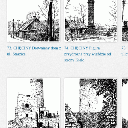
73. CHĘCINY Drewniany dom z
74. CHĘCINY Figura
75.
ul. Staszica
przydrożna przy wjeździe od
ulic
strony Kielc