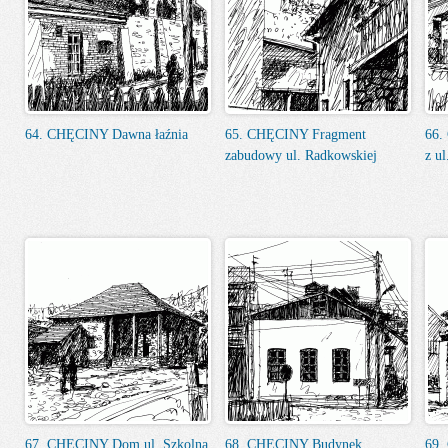
64. CHĘCINY Dawna łaźnia
65. CHĘCINY Fragment
66.
zabudowy ul. Radkowskiej
z ul
67. CHĘCINY Dom ul. Szkolna
68. CHĘCINY Budynek
69.