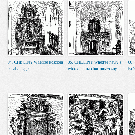
04. CHĘCINY Wnętrze kościoła
05. CHĘCINY Wnętrze nawy z
06.
parafialnego.
widokiem na chór muzyczny.
Kró