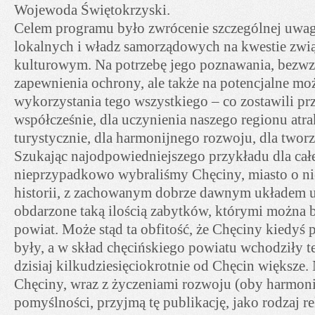
Wojewoda Świętokrzyski.
Celem programu było zwrócenie szczególnej uwag
lokalnych i władz samorządowych na kwestie zwi
kulturowym. Na potrzebę jego poznawania, bezwz
zapewnienia ochrony, ale także na potencjalne mo
wykorzystania tego wszystkiego – co zostawili p
współcześnie, dla uczynienia naszego regionu at
turystycznie, dla harmonijnego rozwoju, dla tworz
Szukając najodpowiedniejszego przykładu dla cał
nieprzypadkowo wybraliśmy Chęciny, miasto o nie
historii, z zachowanym dobrze dawnym układem u
obdarzone taką ilością zabytków, którymi można b
powiat. Może stąd ta obfitość, że Chęciny kiedy
były, a w skład chęcińskiego powiatu wchodziły te
dzisiaj kilkudziesięciokrotnie od Chęcin większe. 
Chęciny, wraz z życzeniami rozwoju (oby harmonij
pomyślności, przyjmą tę publikację, jako rodzaj 