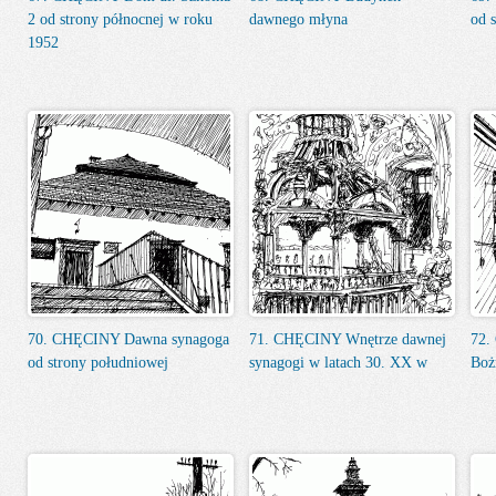
2 od strony północnej w roku
dawnego młyna
od 
1952
70. CHĘCINY Dawna synagoga
71. CHĘCINY Wnętrze dawnej
72.
od strony południowej
synagogi w latach 30. XX w
Boż