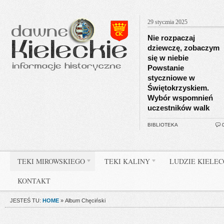
29 stycznia 2025
Nie rozpaczaj
dziewczę, zobaczym
się w niebie
Powstanie
styczniowe w
Świętokrzyskiem.
Wybór wspomnień
uczestników walk
BIBLIOTEKA
TEKI MIROWSKIEGO
TEKI KALINY
LUDZIE KIELE
KONTAKT
JESTEŚ TU:
HOME
»
Album Chęciński