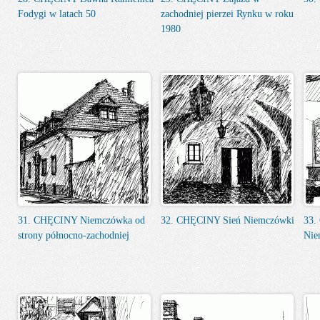
Fodygi w latach 50
zachodniej pierzei Rynku w roku
1980
31. CHĘCINY Niemczówka od
32. CHĘCINY Sień Niemczówki
33.
strony północno-zachodniej
Nie