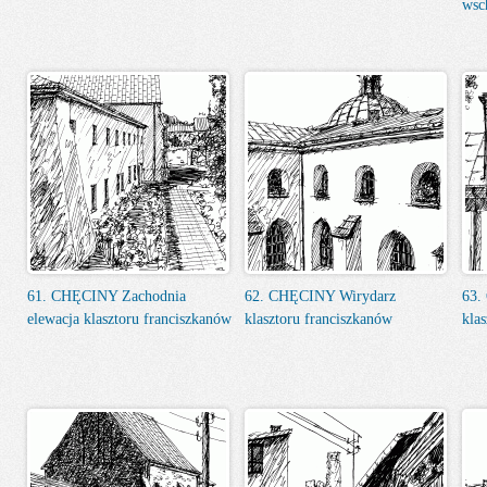
wsc
61. CHĘCINY Zachodnia
62. CHĘCINY Wirydarz
63.
elewacja klasztoru franciszkanów
klasztoru franciszkanów
kla