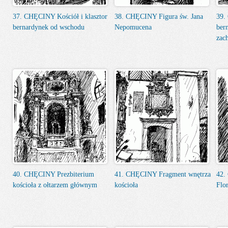
37. CHĘCINY Kościół i klasztor
38. CHĘCINY Figura św. Jana
39.
bernardynek od wschodu
Nepomucena
ber
zac
40. CHĘCINY Prezbiterium
41. CHĘCINY Fragment wnętrza
42.
kościoła z ołtarzem głównym
kościoła
Flo