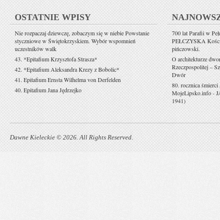
OSTATNIE WPISY
NAJNOWS
Nie rozpaczaj dziewczę, zobaczym się w niebie Powstanie
700 lat Parafii w Pe
styczniowe w Świętokrzyskiem. Wybór wspomnień
PEŁCZYSKA Kościół 
uczestników walk
pińczowski.
43. *Epitafium Krzysztofa Strasza*
O architekturze dwo
Rzeczpospolitej – Sz
42. *Epitafium Aleksandra Krezy z Bobolic*
Dwór
41. Epitafium Ernsta Wilhelma von Derfelden
80. rocznica śmierci
40. Epitafium Jana Jędrzejko
MojeLipsko.info
-
J
1941)
Dawne Kieleckie © 2026. All Rights Reserved.