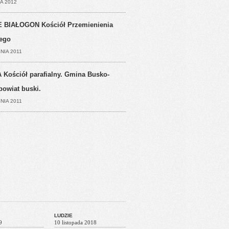
A 2012
 BIAŁOGON Kościół Przemienienia
ego
NIA 2011
 Kościół parafialny. Gmina Busko-
powiat buski.
NIA 2011
LUDZIE
9
10 listopada 2018