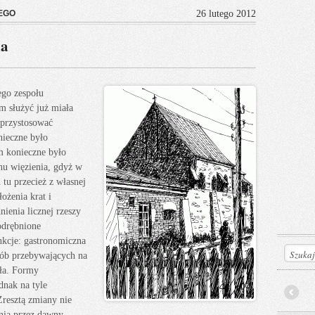
EGO
26 lutego 2012
ia
ego zespołu
m służyć już miała
 przystosować
nieczne było
m konieczne było
nu więzienia, gdyż w
tu przecież z własnej
ożenia krat i
ienia licznej rzeszy
odrębnione
nkcje: gastronomiczna
osób przebywających na
ła. Formy
dnak na tyle
Zresztą zmiany nie
Prev
enia przez dawny