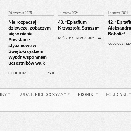
29 stycznia 2025
14 marca 2024
14 marca 2024
Nie rozpaczaj
43. *Epitafium
42. *Epitaf
dziewczę, zobaczym
Krzysztofa Strasza*
Aleksandra
się w niebie
Bobolic*
KOŚCIOŁY I KLASZTORY
0
Powstanie
KOŚCIOŁY I K
styczniowe w
Świętokrzyskiem.
Wybór wspomnień
uczestników walk
BIBLIOTEKA
0
INY
LUDZIE KIELECCZYZNY
KRONIKI
POLECANE