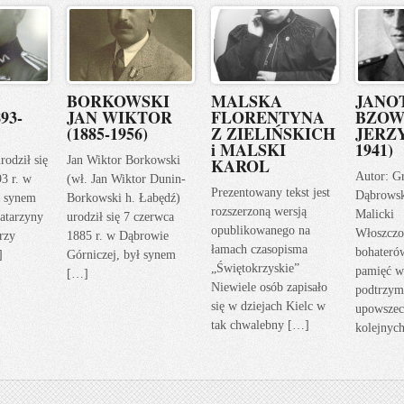
BORKOWSKI
MALSKA
JANO
93-
JAN WIKTOR
FLORENTYNA
BZOW
(1885-1956)
Z ZIELIŃSKICH
JERZY
i MALSKI
1941)
rodził się
Jan Wiktor Borkowski
KAROL
Autor: G
93 r. w
(wł. Jan Wiktor Dunin-
Prezentowany tekst jest
Dąbrows
ł synem
Borkowski h. Łabędź)
rozszerzoną wersją
Malicki
atarzyny
urodził się 7 czerwca
opublikowanego na
Włoszczo
rzy
1885 r. w Dąbrowie
łamach czasopisma
bohateró
]
Górniczej, był synem
„Świętokrzyskie”
pamięć w
[…]
Niewiele osób zapisało
podtrzym
się w dziejach Kielc w
upowszec
tak chwalebny […]
kolejnyc