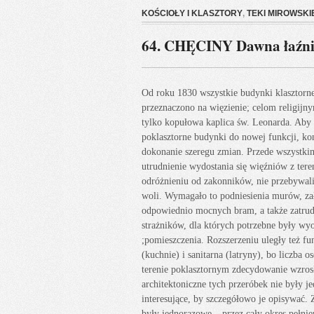
KOŚCIOŁY I KLASZTORY
,
TEKI MIROWSKI
64. CHĘCINY Dawna łaźn
Od roku 1830 wszystkie budynki klasztorn
przeznaczono na więzienie; celom religijny
tylko kopułowa kaplica św. Leonarda. Aby
poklasztorne budynki do nowej funkcji, ko
dokonanie szeregu zmian. Przede wszystki
utrudnienie wydostania się więźniów z tere
odróżnieniu od zakonników, nie przebywali 
woli. Wymagało to podniesienia murów, zał
odpowiednio mocnych bram, a także zatrudn
strażników, dla których potrzebne były wy
;pomieszczenia. Rozszerzeniu uległy też fu
(kuchnie) i sanitarna (latryny), bo liczba 
terenie poklasztornym zdecydowanie wzros
architektoniczne tych przeróbek nie były je
interesujące, by szczegółowo je opisywać. 
były jednorazowe – przez cały okres pełni