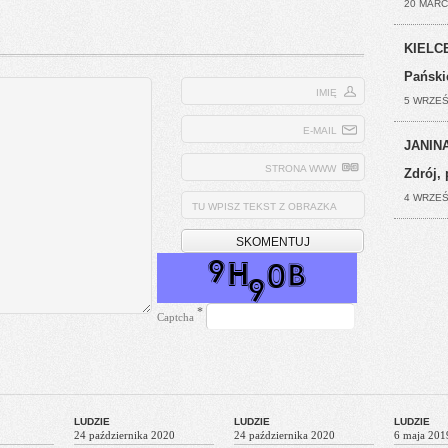
20 MARC
KIELCE
Pański
IMIĘ
5 WRZEŚ
E-MAIL
JANINA
STRONA WWW
Zdrój, 
4 WRZEŚ
TU WPISZ TEKST Z OBRAZKA
*
Captcha
LUDZIE
LUDZIE
LUDZIE
24 października 2020
24 października 2020
6 maja 201