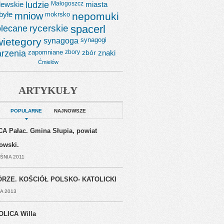
lewskie
ludzie
Małogoszcz
miasta
byłe
mniow
mokrsko
nepomuki
lecane
rycerskie
spacerl
wietegory
synagoga
synagogi
rzenia
zapomniane
zbory
zbór
znaki
Ćmielów
ARTYKUŁY
POPULARNE
NAJNOWSZE
A Pałac. Gmina Słupia, powiat
jowski.
ŚNIA 2011
RZE. KOŚCIÓŁ POLSKO- KATOLICKI
A 2013
OLICA Willa