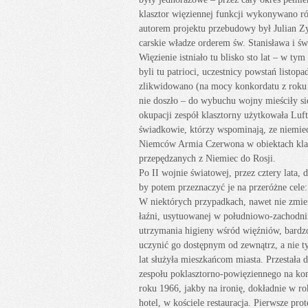
klasztor więziennej funkcji wykonywano r
autorem projektu przebudowy był Julian Z
carskie władze orderem św. Stanisława i św
Więzienie istniało tu blisko sto lat – w ty
byli tu patrioci, uczestnicy powstań listo
zlikwidowano (na mocy konkordatu z roku 
nie doszło – do wybuchu wojny mieściły si
okupacji zespół klasztorny użytkowała Lu
świadkowie, którzy wspominają, ze niemie
Niemców Armia Czerwona w obiektach klas
przepędzanych z Niemiec do Rosji.
Po II wojnie światowej, przez cztery lata
by potem przeznaczyć je na przeróżne cele
W niektórych przypadkach, nawet nie zmien
łaźni, usytuowanej w południowo-zachodni
utrzymania higieny wśród więźniów, bardzo
uczynić go dostępnym od zewnątrz, a nie ty
lat służyła mieszkańcom miasta. Przestała 
zespołu poklasztorno-powięziennego na ko
roku 1966, jakby na ironię, dokładnie w ro
hotel, w kościele restauracja. Pierwsze pr