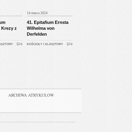
14 marca 2024
ium
41. Epitafium Ernsta
 Krezy z
Wilhelma von
Derfelden
LASZTORY
0
KOŚCIOŁY I KLASZTORY
0
ARCHIWA ATRYKUŁÓW