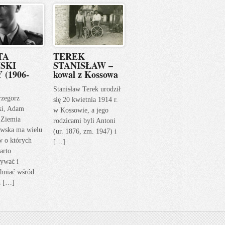
TA
TEREK
SKI
STANISŁAW –
 (1906-
kowal z Kossowa
Stanisław Terek urodził
rzegorz
się 20 kwietnia 1914 r.
ki, Adam
w Kossowie, a jego
 Ziemia
rodzicami byli Antoni
wska ma wielu
(ur. 1876, zm. 1947) i
w o których
[…]
arto
ywać i
hniać wśród
h […]