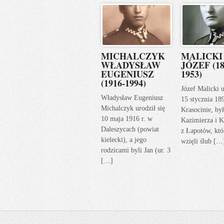
MICHALCZYK
MALICKI
WŁADYSŁAW
JÓZEF (18
EUGENIUSZ
1953)
(1916-1994)
Józef Malicki u
Władysław Eugeniusz
15 stycznia 18
Michalczyk urodził się
Krasocinie, by
10 maja 1916 r. w
Kazimierza i K
Daleszycach (powiat
z Łapotów, któ
kielecki), a jego
wzięli ślub […
rodzicami byli Jan (ur. 3
[…]