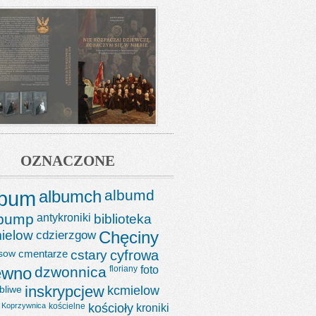
OZNACZONE
lbum
albumch
albumd
lbump
antykroniki
biblioteka
ielow
cdzierzgow
Chęciny
sow
cmentarze
cstary
cyfrowa
ewno
dzwonnica
floriany
foto
bliwe
inskrypcjew
kcmielow
Koprzywnica
kościelne
kościoły
kroniki