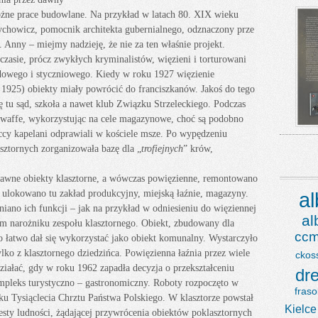
óżne prace budowlane. Na przykład w latach 80. XIX wieku
ychowicz, pomocnik architekta gubernialnego, odznaczony prze
. Anny – miejmy nadzieję, że nie za ten właśnie projekt.
m czasie, prócz zwykłych kryminalistów, więzieni i torturowani
padowego i styczniowego. Kiedy w roku 1927 więzienie
1925) obiekty miały powrócić do franciszkanów. Jakoś do tego
ę tu sąd, szkoła a nawet klub Związku Strzeleckiego. Podczas
ftwaffe, wykorzystując na cele magazynowe, choć są podobno
ccy kapelani odprawiali w kościele msze. Po wypędzeniu
ztornych zorganizowała bazę dla „
trofiejnych
” krów,
, dawne obiekty klasztorne, a wówczas powięzienne, remontowano
: ulokowano tu zakład produkcyjny, miejską łaźnie, magazyny.
a
iano ich funkcji – jak na przykład w odniesieniu do więziennej
a
m narożniku zespołu klasztornego. Obiekt, zbudowany dla
ccm
 łatwo dał się wykorzystać jako obiekt komunalny. Wystarczyło
lko z klasztornego dziedzińca. Powięzienna łaźnia przez wiele
ckos
działać, gdy w roku 1962 zapadła decyzja o przekształceniu
dr
mpleks turystyczno – gastronomiczny. Roboty rozpoczęto w
fraso
ku Tysiąclecia Chrztu Państwa Polskiego. W klasztorze powstał
Kielce
otesty ludności, żądającej przywrócenia obiektów poklasztornych