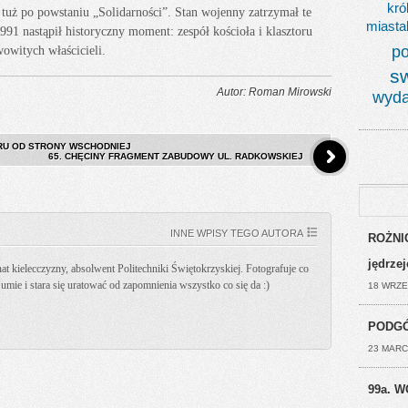
kró
tuż po powstaniu „Solidarności”. Stan wojenny zatrzymał te
miasta
991 nastąpił historyczny moment: zespół kościoła i klasztoru
po
owitych właścicieli.
s
Autor: Roman Mirowski
wyda
RU OD STRONY WSCHODNIEJ
65. CHĘCINY FRAGMENT ZABUDOWY UL. RADKOWSKIEJ
INNE WPISY TEGO AUTORA
ROŻNIC
jędrze
t kielecczyzny, absolwent Politechniki Świętokrzyskiej. Fotografuje co
k umie i stara się uratować od zapomnienia wszystko co się da :)
18 WRZE
PODGÓ
23 MARC
99a. W