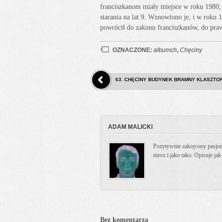
franciszkanom miały miejsce w roku 1980, 
starania na lat 9. Wznowiono je, i w roku 1
powrócił do zakonu franciszkanów, do praw
OZNACZONE:
albumch
,
Chęciny
63. CHĘCINY BUDYNEK BRAMNY KLASZTO
ADAM MALICKI
Pozytywnie zakręcony pasjona
nieco i jako tako. Opisuje ja
Bez komentarza