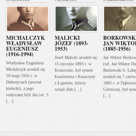
MICHALCZYK
MALICKI
BORKOWSK
WŁADYSŁAW
JÓZEF (1893-
JAN WIKTO
EUGENIUSZ
1953)
(1885-1956)
(1916-1994)
Józef Malicki urodził się
Jan Wiktor Borkow
Władysław Eugeniusz
15 stycznia 1893 r. w
(wł. Jan Wiktor Du
Michalczyk urodził się
Krasocinie, był synem
Borkowski h. Łabę
10 maja 1916 r. w
Kazimierza i Katarzyny
urodził się 7 czerw
Daleszycach (powiat
z Łapotów, którzy
1885 r. w Dąbrowi
kielecki), a jego
wzięli ślub […]
Górniczej, był sy
rodzicami byli Jan (ur. 3
[…]
[…]