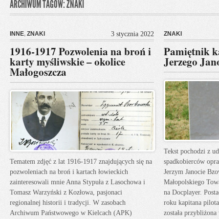
ARCHIWUM TAGÓW: ZNAKI
INNE
,
ZNAKI
3 stycznia 2022
ZNAKI
1916-1917 Pozwolenia na broń i
Pamiętnik k
karty myśliwskie – okolice
Jerzego Jan
Małogoszcza
Tekst pochodzi z u
Tematem zdjęć z lat 1916-1917 znajdujących się na
spadkobierców opra
pozwoleniach na broń i kartach łowieckich
Jerzym Janocie Bzo
zainteresowali mnie Anna Stypuła z Lasochowa i
Małopolskiego Tow
Tomasz Warzyński z Kozłowa, pasjonaci
na Docplayer. Posta
regionalnej historii i tradycji. W zasobach
roku kapitana pilot
Archiwum Państwowego w Kielcach (APK)
została przybliżon