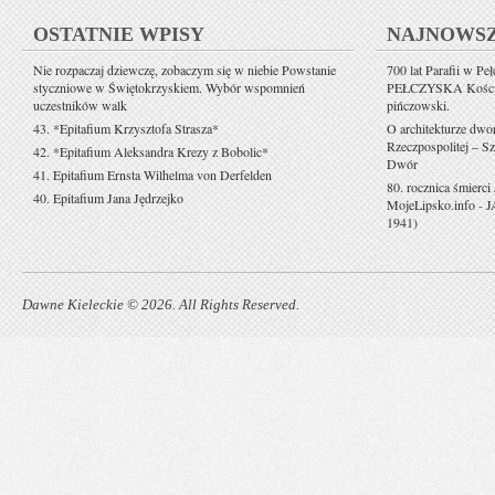
OSTATNIE WPISY
NAJNOWS
Nie rozpaczaj dziewczę, zobaczym się w niebie Powstanie
700 lat Parafii w Pe
styczniowe w Świętokrzyskiem. Wybór wspomnień
PEŁCZYSKA Kościół 
uczestników walk
pińczowski.
43. *Epitafium Krzysztofa Strasza*
O architekturze dwo
Rzeczpospolitej – Sz
42. *Epitafium Aleksandra Krezy z Bobolic*
Dwór
41. Epitafium Ernsta Wilhelma von Derfelden
80. rocznica śmierci
40. Epitafium Jana Jędrzejko
MojeLipsko.info
-
J
1941)
Dawne Kieleckie © 2026. All Rights Reserved.