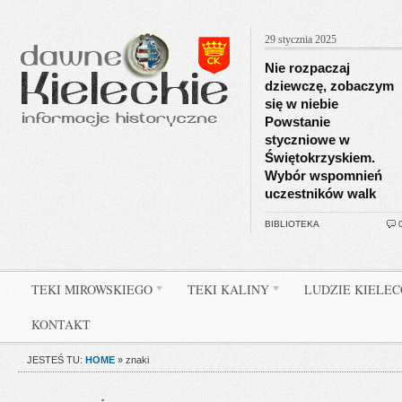
29 stycznia 2025
Nie rozpaczaj
dziewczę, zobaczym
się w niebie
Powstanie
styczniowe w
Świętokrzyskiem.
Wybór wspomnień
uczestników walk
BIBLIOTEKA
TEKI MIROWSKIEGO
TEKI KALINY
LUDZIE KIELE
KONTAKT
JESTEŚ TU:
HOME
»
znaki