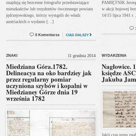
znajdują się bezcenne fotografie przedstawiające
PAMIĘTNIK Jerzego
mieszkańców lub rezydentów ówczesnego powiatu
w akcji bojowej b
jędrzejowskiego, którzy wystąpili do władz
14/15 lipca 1941 r.
austriackich o wydanie […]
0 Komentarza
CIĄG DALSZY
ZNAKI
11 grudnia 2014
WYDARZENIA
Miedziana Góra.1782.
Nagłowice. 
Delineacya na oko bardziey jak
księdze ASC
przez regularny pomiar
Jakuba Jam
uczyniona szybów i kopalni w
Miedzianey Górze dnia 19
września 1782
Jakiś czas temu zn