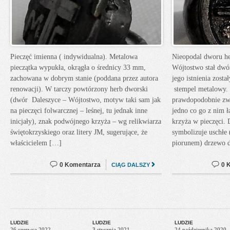
Pieczęć imienna ( indywidualna). Metalowa
Nieopodal dworu h
pieczątka wypukła, okrągła o średnicy 33 mm,
Wójtostwo stał dwó
zachowana w dobrym stanie (poddana przez autora
jego istnienia został
renowacji). W tarczy powtórzony herb dworski
stempel metalowy. 
(dwór Daleszyce – Wójtostwo, motyw taki sam jak
prawdopodobnie zw
na pieczęci folwarcznej – leśnej, tu jednak inne
jedno co go z nim 
inicjały), znak podwójnego krzyża – wg relikwiarza
krzyża w pieczęci. 
świętokrzyskiego oraz litery JM, sugerujące, że
symbolizuje uschłe 
właścicielem […]
piorunem) drzewo 
0 Komentarza
0 
CIĄG DALSZY
LUDZIE
LUDZIE
LUDZIE
26 czerwca 2022
3 stycznia 2021
24 października 2020