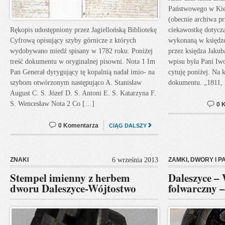
Państwowego w Kiel
(obecnie archiwa pr
Rękopis udostępniony przez Jagiellońską Bibliotekę
ciekawostkę dotycz
Cyfrową opisujący szyby górnicze z których
wykonaną w księdze
wydobywano miedź spisany w 1782 roku. Poniżej
przez księdza Jakub
treść dokumentu w oryginalnej pisowni. Nota 1 Im
wpisu była Pani Iw
Pan Generał dyrygujący tę kopalnią nadał imio- na
cytuję poniżej. Na k
szybom otwórzonym następująco A. Stanisław
dokumentu. „1811,
August C. S. Józef D. S. Antoni E. S. Katarzyna F.
S. Wencesław Nota 2 Co […]
0 
0 Komentarza
CIĄG DALSZY
ZNAKI
6 września 2013
ZAMKI, DWORY I P
Stempel imienny z herbem
Daleszyce –
dworu Daleszyce-Wójtostwo
folwarczny –