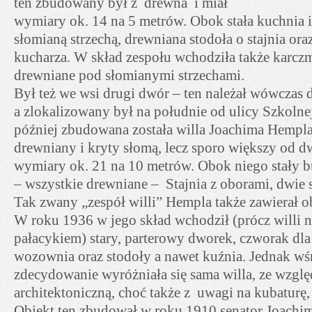
ten zbudowany był z drewna i miał
wymiary ok. 14 na 5 metrów. Obok stała kuchnia i
słomianą strzechą, drewniana stodoła o stajnia ora
kucharza. W skład zespołu wchodziła także karczma
drewniane pod słomianymi strzechami.
Był też we wsi drugi dwór – ten należał wówczas 
a zlokalizowany był na południe od ulicy Szkolnej
później zbudowana została willa Joachima Hempla
drewniany i kryty słomą, lecz sporo większy od 
wymiary ok. 21 na 10 metrów. Obok niego stały 
– wszystkie drewniane – Stajnia z oborami, dwie s
Tak zwany „zespół willi” Hempla także zawierał o
W roku 1936 w jego skład wchodził (prócz willi 
pałacykiem) stary, parterowy dworek, czworak dla 
wozownia oraz stodoły a nawet kuźnia. Jednak wś
zdecydowanie wyróżniała się sama willa, ze wzgl
architektoniczną, choć także z uwagi na kubaturę
Obiekt ten zbudował w roku 1910 senator Joachim