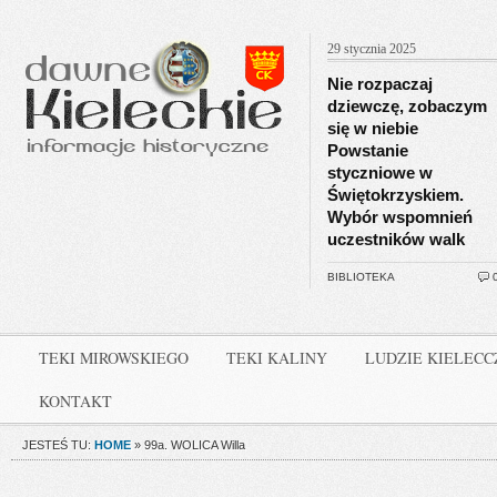
29 stycznia 2025
Nie rozpaczaj
dziewczę, zobaczym
się w niebie
Powstanie
styczniowe w
Świętokrzyskiem.
Wybór wspomnień
uczestników walk
BIBLIOTEKA
TEKI MIROWSKIEGO
TEKI KALINY
LUDZIE KIELEC
KONTAKT
JESTEŚ TU:
HOME
»
99a. WOLICA Willa