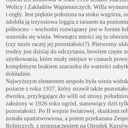
Wolicy i Zakładów Wapienniczych. Willa wymurow
i cegły. Jest pięknie położona na stoku wzgórza, 
zdobiła ją trzyosiowa loggia z tarasem na poziomi
północno – wschodni rozwiązany jest w formie łu
wznosiła się wieża. Wewnątrz mieści się tu obecn
(czy może raczej jej pozostałości?). Pierwotny uk
trudny jest dzisiaj do odczytania, bowiem częste
użytkowania, które miały miejsce w czasach powo
kompletnym brakiem szacunku do wartości zabytku
dokładnie.
Najwyższym elementem zespołu była wieża widok
pożarze z roku 1937, który strawił także pozostał
dworku, przylegające do willi od strony południow
założony w 1926 roku ogród, stanowiący dziś tyl
pozostałości. Po II wojnie światowej, skutkiem ref
została upaństwowiona, a potem przekazana Zesp
Rolniczych, z przeznaczeniem na Ośrodek Kursów