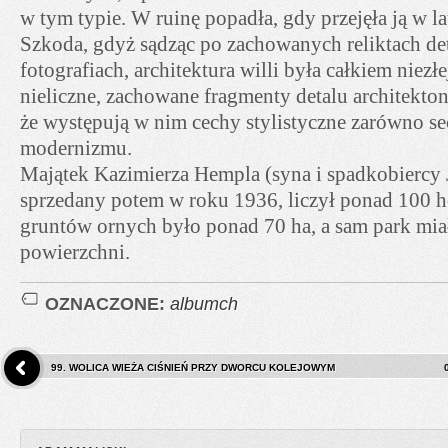
w tym typie. W ruinę popadła, gdy przejęła ją w la
Szkoda, gdyż sądząc po zachowanych reliktach deta
fotografiach, architektura willi była całkiem niezł
nieliczne, zachowane fragmenty detalu architekto
że występują w nim cechy stylistyczne zarówno sec
modernizmu.
Majątek Kazimierza Hempla (syna i spadkobiercy 
sprzedany potem w roku 1936, liczył ponad 100 h
gruntów ornych było ponad 70 ha, a sam park mia
powierzchni.
OZNACZONE:
albumch
99. WOLICA WIEŻA CIŚNIEŃ PRZY DWORCU KOLEJOWYM