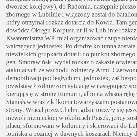
dworzec kolejowy), do Radomia, następnie pieszo
zbornego w Lublinie i włączony został do batali
który otrzymał rozkaz dotarcia do Kowla. Tam ge
dowódca Okręgu Korpusu nr II w Lublinie rozka
Kwatermistrza WP, miał organizować uzupełnienia 
walczących jednostek. Po drodze kolumna została r
niewielkich grupkach dotarli do punktu zbornego
gen. Smorawiński wydał rozkaz o zakazie otwiera
atakujących ze wschodu żołnierzy Armii Czerwone
demobilizacji podległych mu jednostek, zaś bezp
przedstawił żołnierzom sytuację w następujący spo
kierują się w stronę Rumunii, albo na własną ręk
Stanisław wraz z kilkoma towarzyszami postanowi
strony. Wracał przez Chełm, gdzie toczyły się jeszc
niewoli niemieckiej w okolicach Piasek, jeńcy zos
placu, sformowani w kolumny i skierowani do Lub
lotnisku a później w dawnych koszarach Niemcy do