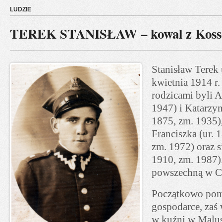
LUDZIE
TEREK STANISŁAW – kowal z Koss
Stanisław Terek 
kwietnia 1914 r.
rodzicami byli A
1947) i Katarzy
1875, zm. 1935)
Franciszka (ur. 1
zm. 1972) oraz s
1910, zm. 1987)
powszechną w Ch
Początkowo pom
gospodarce, zaś 
w kuźni w Malus