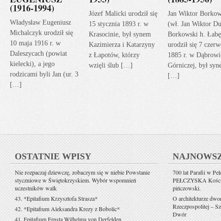
(1916-1994)
Józef Malicki urodził się
Jan Wiktor Borkow
Władysław Eugeniusz
15 stycznia 1893 r. w
(wł. Jan Wiktor Du
Michalczyk urodził się
Krasocinie, był synem
Borkowski h. Łabę
10 maja 1916 r. w
Kazimierza i Katarzyny
urodził się 7 czerw
Daleszycach (powiat
z Łapotów, którzy
1885 r. w Dąbrowi
kielecki), a jego
wzięli ślub […]
Górniczej, był sy
rodzicami byli Jan (ur. 3
[…]
[…]
OSTATNIE WPISY
NAJNOWS
Nie rozpaczaj dziewczę, zobaczym się w niebie Powstanie
700 lat Parafii w Pe
styczniowe w Świętokrzyskiem. Wybór wspomnień
PEŁCZYSKA Kościół 
uczestników walk
pińczowski.
43. *Epitafium Krzysztofa Strasza*
O architekturze dwo
Rzeczpospolitej – Sz
42. *Epitafium Aleksandra Krezy z Bobolic*
Dwór
41. Epitafium Ernsta Wilhelma von Derfelden