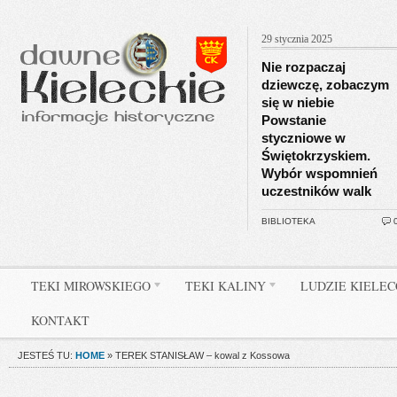
29 stycznia 2025
Nie rozpaczaj
dziewczę, zobaczym
się w niebie
Powstanie
styczniowe w
Świętokrzyskiem.
Wybór wspomnień
uczestników walk
BIBLIOTEKA
TEKI MIROWSKIEGO
TEKI KALINY
LUDZIE KIELE
KONTAKT
JESTEŚ TU:
HOME
»
TEREK STANISŁAW – kowal z Kossowa