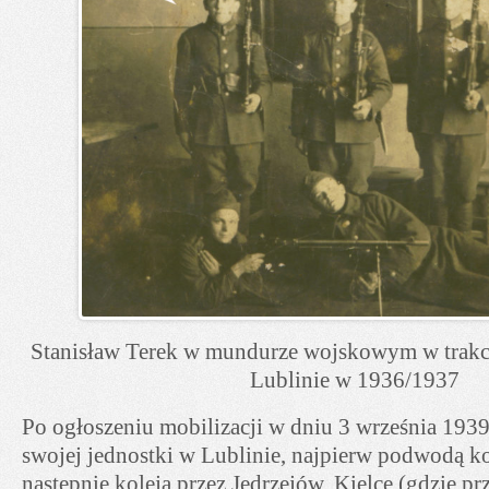
Stanisław Terek w mundurze wojskowym w trakc
Lublinie w 1936/1937
Po ogłoszeniu mobilizacji w dniu 3 września 1939
swojej jednostki w Lublinie, najpierw podwodą k
następnie koleją przez Jędrzejów, Kielce (gdzie pr