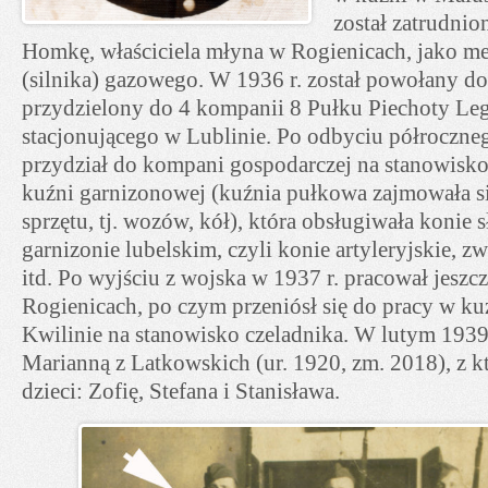
został zatrudnio
Homkę, właściciela młyna w Rogienicach, jako m
(silnika) gazowego. W 1936 r. został powołany do
przydzielony do 4 kompanii 8 Pułku Piechoty L
stacjonującego w Lublinie. Po odbyciu półroczneg
przydział do kompani gospodarczej na stanowisk
kuźni garnizonowej (kuźnia pułkowa zajmowała s
sprzętu, tj. wozów, kół), która obsługiwała konie 
garnizonie lubelskim, czyli konie artyleryjskie, 
itd. Po wyjściu z wojska w 1937 r. pracował jeszc
Rogienicach, po czym przeniósł się do pracy w ku
Kwilinie na stanowisko czeladnika. W lutym 1939 r
Marianną z Latkowskich (ur. 1920, zm. 2018), z kt
dzieci: Zofię, Stefana i Stanisława.