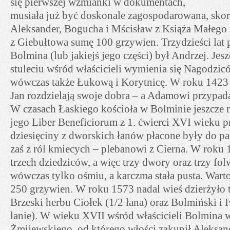
się pierwszej wzmianki w dokumentach,
musiała już być doskonale zagospodarowana, skoro
Aleksander, Bogucha i Mścisław z Książa Małego 
z Giebułtowa sumę 100 grzywien. Trzydzieści lat 
Bolmina (lub jakiejś jego części) był Andrzej. Je
stuleciu wśród właścicieli wymienia się Nagodzic
wówczas także Łukową i Korytnicę. W roku 1423 
Jan rozdzielają swoje dobra – a Adamowi przypad
W czasach Łaskiego kościoła w Bolminie jeszcze 
jego Liber Beneficiorum z 1. ćwierci XVI wieku p
dziesięciny z dworskich łanów płacone były do pa
zaś z ról kmiecych – plebanowi z Cierna. W roku
trzech dziedziców, a więc trzy dwory oraz trzy fo
wówczas tylko ośmiu, a karczma stała pusta. Wart
250 grzywien. W roku 1573 nadal wieś dzierżyło tr
Brzeski herbu Ciołek (1/2 łana) oraz Bolmiński i
lanie). W wieku XVII wśród właścicieli Bolmina 
Żmijewskiego, od którego włości zakupił Aleksan