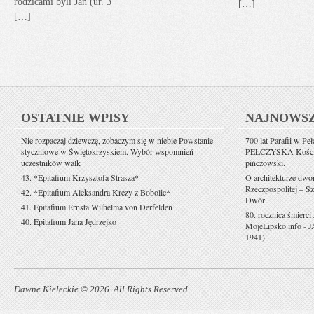
rodzicami byli Jan (ur. 3
[…]
[…]
OSTATNIE WPISY
NAJNOWS
Nie rozpaczaj dziewczę, zobaczym się w niebie Powstanie
700 lat Parafii w Pe
styczniowe w Świętokrzyskiem. Wybór wspomnień
PEŁCZYSKA Kościół 
uczestników walk
pińczowski.
43. *Epitafium Krzysztofa Strasza*
O architekturze dwo
Rzeczpospolitej – Sz
42. *Epitafium Aleksandra Krezy z Bobolic*
Dwór
41. Epitafium Ernsta Wilhelma von Derfelden
80. rocznica śmierci
40. Epitafium Jana Jędrzejko
MojeLipsko.info
-
J
1941)
Dawne Kieleckie © 2026. All Rights Reserved.