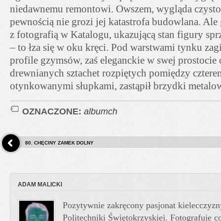
niedawnemu remontowi. Owszem, wygląda czysto i
pewnością nie grozi jej katastrofa budowlana. Al
z fotografią w Katalogu, ukazującą stan figury sprz
– to łza się w oku kręci. Pod warstwami tynku zag
profile gzymsów, zaś eleganckie w swej prostocie
drewnianych sztachet rozpiętych pomiędzy czter
otynkowanymi słupkami, zastąpił brzydki metal
OZNACZONE:
albumch
80. CHĘCINY ZAMEK DOLNY
ADAM MALICKI
Pozytywnie zakręcony pasjonat kielecczyzn
Politechniki Świętokrzyskiej. Fotografuje co