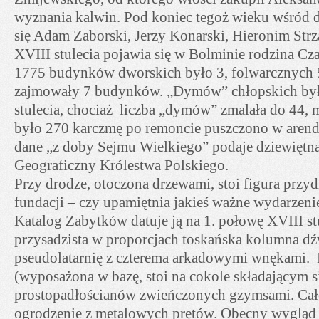
wyznania kalwin. Pod koniec tegoż wieku wśród 
się Adam Zaborski, Jerzy Konarski, Hieronim Strz
XVIII stulecia pojawia się w Bolminie rodzina Cz
1775 budynków dworskich było 3, folwarcznych 5
zajmowały 7 budynków. „Dymów” chłopskich był
stulecia, chociaż liczba „dymów” zmalała do 44,
było 270 karczmę po remoncie puszczono w arend
dane „z doby Sejmu Wielkiego” podaje dziewiętn
Geograficzny Królestwa Polskiego.
Przy drodze, otoczona drzewami, stoi figura przydr
fundacji – czy upamiętnia jakieś ważne wydarzeni
Katalog Zabytków datuje ją na 1. połowę XVIII st
przysadzista w proporcjach toskańska kolumna dź
pseudolatarnię z czterema arkadowymi wnękami.
(wyposażona w bazę, stoi na cokole składającym s
prostopadłościanów zwieńczonych gzymsami. Cał
ogrodzenie z metalowych prętów. Obecny wygląd 