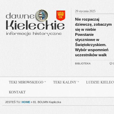
29 stycznia 2025
Nie rozpaczaj
dziewczę, zobaczym
się w niebie
Powstanie
styczniowe w
Świętokrzyskiem.
Wybór wspomnień
uczestników walk
BIBLIOTEKA
TEKI MIROWSKIEGO
TEKI KALINY
LUDZIE KIELE
KONTAKT
JESTEŚ TU:
HOME
»
81. BOLMIN Kapliczka