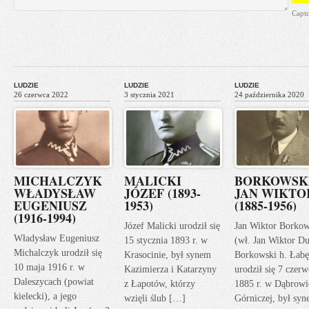
Capt
LUDZIE
LUDZIE
LUDZIE
26 czerwca 2022
3 stycznia 2021
24 października 2020
MICHALCZYK
MALICKI
BORKOWSK
WŁADYSŁAW
JÓZEF (1893-
JAN WIKTO
EUGENIUSZ
1953)
(1885-1956)
(1916-1994)
Józef Malicki urodził się
Jan Wiktor Borkow
Władysław Eugeniusz
15 stycznia 1893 r. w
(wł. Jan Wiktor Du
Michalczyk urodził się
Krasocinie, był synem
Borkowski h. Łabę
10 maja 1916 r. w
Kazimierza i Katarzyny
urodził się 7 czerw
Daleszycach (powiat
z Łapotów, którzy
1885 r. w Dąbrowi
kielecki), a jego
wzięli ślub […]
Górniczej, był sy