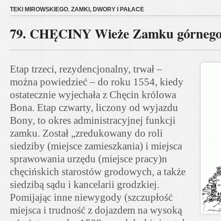
TEKI MIROWSKIEGO
,
ZAMKI, DWORY I PAŁACE
79. CHĘCINY Wieże Zamku górneg
Etap trzeci, rezydencjonalny, trwał –
można powiedzieć – do roku 1554, kiedy
ostatecznie wyjechała z Chęcin królowa
Bona. Etap czwarty, liczony od wyjazdu
Bony, to okres administracyjnej funkcji
zamku. Został „zredukowany do roli
siedziby (miejsce zamieszkania) i miejsca
sprawowania urzędu (miejsce pracy)n
chęcińskich starostów grodowych, a także
siedzibą sądu i kancelarii grodzkiej.
Pomijając inne niewygody (szczupłość
miejsca i trudność z dojazdem na wysoką