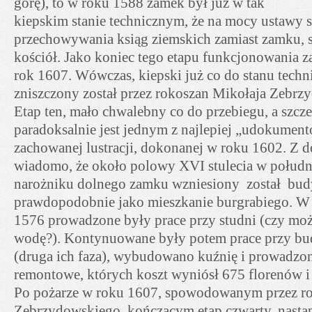
górę), to w roku 1588 zamek był już w tak
kiepskim stanie technicznym, że na mocy ustawy
przechowywania ksiąg ziemskich zamiast zamku, st
kościół. Jako koniec tego etapu funkcjonowania 
rok 1607. Wówczas, kiepski już co do stanu techn
zniszczony został przez rokoszan Mikołaja Zebrz
Etap ten, mało chwalebny co do przebiegu, a szcze
paradoksalnie jest jednym z najlepiej „udokument
zachowanej lustracji, dokonanej w roku 1602. Z 
wiadomo, że około polowy XVI stulecia w połu
narożniku dolnego zamku wzniesiony został bud
prawdopodobnie jako mieszkanie burgrabiego. W
1576 prowadzone były prace przy studni (czy może
wodę?). Kontynuowane były potem prace przy b
(druga ich faza), wybudowano kuźnię i prowadzo
remontowe, których koszt wyniósł 675 florenów i 
Po pożarze w roku 1607, spowodowanym przez r
Zebrzydowskiego, kończącym etap czwarty, nastąpi