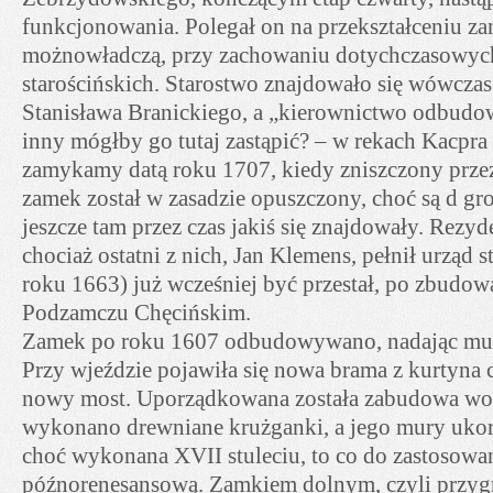
funkcjonowania. Polegał on na przekształceniu z
możnowładczą, przy zachowaniu dotychczasowych
starościńskich. Starostwo znajdowało się wówcza
Stanisława Branickiego, a „kierownictwo odbudo
inny mógłby go tutaj zastąpić? – w rekach Kacpra
zamykamy datą roku 1707, kiedy zniszczony prze
zamek został w zasadzie opuszczony, choć są d gro
jeszcze tam przez czas jakiś się znajdowały. Rezyd
chociaż ostatni z nich, Jan Klemens, pełnił urząd s
roku 1663) już wcześniej być przestał, po zbudo
Podzamczu Chęcińskim.
Zamek po roku 1607 odbudowywano, nadając mu os
Przy wjeździe pojawiła się nowa brama z kurtyn
nowy most. Uporządkowana została zabudowa wok
wykonano drewniane krużganki, a jego mury uko
choć wykonana XVII stuleciu, to co do zastosowa
późnorenesansową. Zamkiem dolnym, czyli przyg