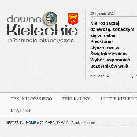
29 stycznia 2025
Nie rozpaczaj
dziewczę, zobaczym
się w niebie
Powstanie
styczniowe w
Świętokrzyskiem.
Wybór wspomnień
uczestników walk
BIBLIOTEKA
TEKI MIROWSKIEGO
TEKI KALINY
LUDZIE KIELEC
KONTAKT
JESTEŚ TU:
HOME
»
79. CHĘCINY Wieże Zamku górnego