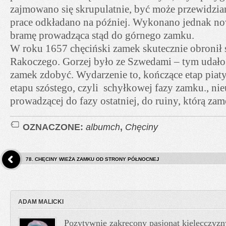
zajmowano się skrupulatnie, być może przewidzi
prace odkładano na później. Wykonano jednak no
bramę prowadząca stąd do górnego zamku.
W roku 1657 chęciński zamek skutecznie obronił 
Rakoczego. Gorzej było ze Szwedami – tym udało
zamek zdobyć. Wydarzenie to, kończące etap piaty,
etapu szóstego, czyli schyłkowej fazy zamku., ni
prowadzącej do fazy ostatniej, do ruiny, którą zame
OZNACZONE:
albumch
,
Chęciny
78. CHĘCINY WIEŻA ZAMKU OD STRONY PÓŁNOCNEJ
ADAM MALICKI
Pozytywnie zakręcony pasjonat kielecczyzn