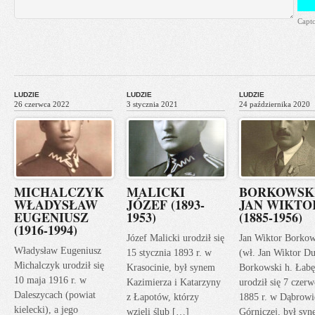
Capt
LUDZIE
LUDZIE
LUDZIE
26 czerwca 2022
3 stycznia 2021
24 października 2020
MICHALCZYK
MALICKI
BORKOWSK
WŁADYSŁAW
JÓZEF (1893-
JAN WIKTO
EUGENIUSZ
1953)
(1885-1956)
(1916-1994)
Józef Malicki urodził się
Jan Wiktor Borkow
Władysław Eugeniusz
15 stycznia 1893 r. w
(wł. Jan Wiktor Du
Michalczyk urodził się
Krasocinie, był synem
Borkowski h. Łabę
10 maja 1916 r. w
Kazimierza i Katarzyny
urodził się 7 czerw
Daleszycach (powiat
z Łapotów, którzy
1885 r. w Dąbrowi
kielecki), a jego
wzięli ślub […]
Górniczej, był sy