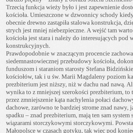
Trzecią funkcja wieży było i jest zapewnienie dost
kościoła. Umieszczone w dzwonnicy schody kiedy
obecnie drewno zastąpiła stalowa konstrukcja, dzi
strych jest mniej niebezpieczne. A wejść tam wart
kościoła jest stara i należy do interesujących po
konstrukcyjnych.
Prawdopodobnie w znaczącym procencie zachowan
siedemnastowiecznej przebudowy kościoła, dokon
funduszom i staraniom starosty Stefana Bidziński
kościołów, tak i u św. Marii Magdaleny poziom k
prezbiterium jest niższy, niż w dachu nad nawą. Al
wynika to z mniejszej szerokości prezbiterium, to 
przez zmniejszenie kąta nachylenia połaci dachow
dachowe, zarówno te bardziej strome znad nawy, j
spadku – znad prezbiterium, mają ten sam system s
wiązarami storczykowymi storczykowymi. Powstał 
Małopolsce w czasach gotyku, tak więc pod konie