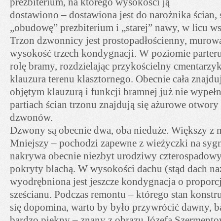
prezbiterium, na którego wysokości ją
dostawiono – dostawiona jest do narożnika ścian,
„obudowę” prezbiterium i „starej” nawy, w licu w
Trzon dzwonnicy jest prostopadłościenny, murowa
wysokość trzech kondygnacji. W poziomie parteru 
rolę bramy, rozdzielając przykościelny cmentarzy
klauzura terenu klasztornego. Obecnie cała znajduj
objętym klauzurą i funkcji bramnej już nie wypeł
partiach ścian trzonu znajdują się ażurowe otwory
dzwonów.
Dzwony są obecnie dwa, oba nieduże. Większy z n
Mniejszy – pochodzi zapewne z wieżyczki na syg
nakrywa obecnie niezbyt urodziwy czterospadowy
pokryty blachą. W wysokości dachu (stąd dach na
wyodrębniona jest jeszcze kondygnacja o proporc
sześcianu. Podczas remontu – którego stan konstr
się dopomina, warto by było przywrócić dawny, 
bardzo piękny – znany z obrazu Józefa Szermento