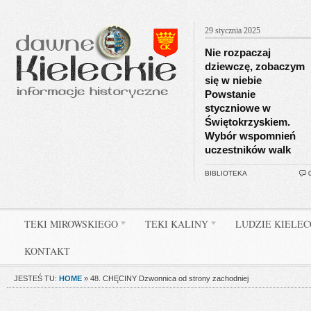
29 stycznia 2025
Nie rozpaczaj
dziewczę, zobaczym
się w niebie
Powstanie
styczniowe w
Świętokrzyskiem.
Wybór wspomnień
uczestników walk
BIBLIOTEKA
TEKI MIROWSKIEGO
TEKI KALINY
LUDZIE KIELE
KONTAKT
JESTEŚ TU:
HOME
»
48. CHĘCINY Dzwonnica od strony zachodniej