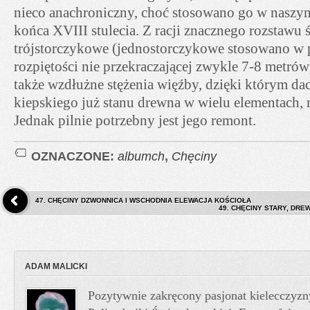
nieco anachroniczny, choć stosowano go w naszym
końca XVIII stulecia. Z racji znacznego rozstawu ś
trójstorczykowe (jednostorczykowe stosowano w
rozpiętości nie przekraczającej zwykle 7-8 metrów
także wzdłużne stężenia więźby, dzięki którym d
kiepskiego już stanu drewna w wielu elementach, n
Jednak pilnie potrzebny jest jego remont.
OZNACZONE:
albumch
,
Chęciny
47. CHĘCINY DZWONNICA I WSCHODNIA ELEWACJA KOŚCIOŁA
49. CHĘCINY STARY, DR
ADAM MALICKI
Pozytywnie zakręcony pasjonat kielecczyzn