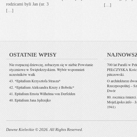
rodzicami byli Jan (ur. 3
[…]
[…]
OSTATNIE WPISY
NAJNOWS
Nie rozpaczaj dziewczę, zobaczym się w niebie Powstanie
700 lat Parafii w Pe
styczniowe w Świętokrzyskiem. Wybór wspomnień
PEŁCZYSKA Kościół 
uczestników walk
pińczowski.
43. *Epitafium Krzysztofa Strasza*
O architekturze dwo
Rzeczpospolitej – Sz
42. *Epitafium Aleksandra Krezy z Bobolic*
Dwór
41. Epitafium Ernsta Wilhelma von Derfelden
80. rocznica śmierci
40. Epitafium Jana Jędrzejko
MojeLipsko.info
-
J
1941)
Dawne Kieleckie © 2026. All Rights Reserved.