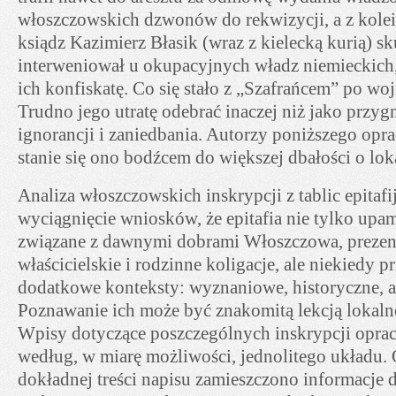
włoszczowskich dzwonów do rekwizycji, a z kolei
ksiądz Kazimierz Błasik (wraz z kielecką kurią) sk
interweniował u okupacyjnych władz niemieckich
ich konfiskatę. Co się stało z „Szafrańcem” po wo
Trudno jego utratę odebrać inaczej niż jako przyg
ignorancji i zaniedbania. Autorzy poniższego opra
stanie się ono bodźcem do większej dbałości o lok
Analiza włoszczowskich inskrypcji z tablic epitaf
wyciągnięcie wniosków, że epitafia nie tylko upa
związane z dawnymi dobrami Włoszczowa, prezent
właścicielskie i rodzinne koligacje, ale niekiedy 
dodatkowe konteksty: wyznaniowe, historyczne, a 
Poznawanie ich może być znakomitą lekcją lokalnej
Wpisy dotyczące poszczególnych inskrypcji opra
według, w miarę możliwości, jednolitego układu.
dokładnej treści napisu zamieszczono informacje 