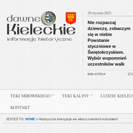
29 stycznia 2025
Nie rozpaczaj
dziewczę, zobaczym
się w niebie
Powstanie
styczniowe w
Świętokrzyskiem.
Wybór wspomnień
uczestników walk
BIBLIOTEKA
TEKI MIROWSKIEGO
TEKI KALINY
LUDZIE KIELE
KONTAKT
JESTEŚ TU:
HOME
»
Historyczne inskrypcje we włoszczowskich kościołach