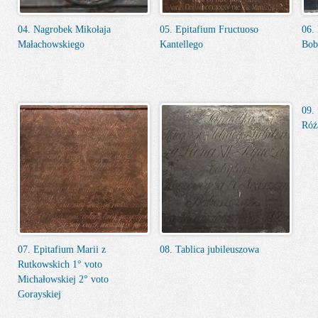
04. Nagrobek Mikołaja
05. Epitafium Fructuoso
06.
Małachowskiego
Kantellego
Bob
09.
Róż
07. Epitafium Marii z
08. Tablica jubileuszowa
Rutkowskich 1° voto
Michałowskiej 2° voto
Gorayskiej