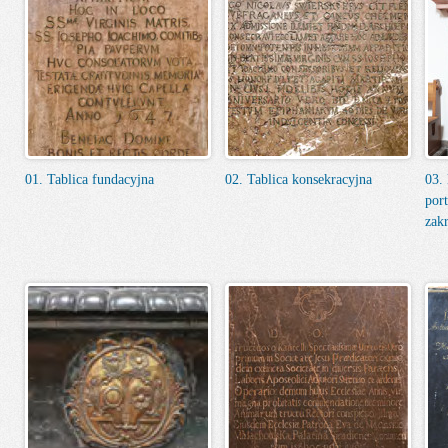
01. Tablica fundacyjna
02. Tablica konsekracyjna
03.
por
zakr