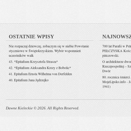
OSTATNIE WPISY
NAJNOWS
Nie rozpaczaj dziewczę, zobaczym się w niebie Powstanie
700 lat Parafii w Pe
styczniowe w Świętokrzyskiem. Wybór wspomnień
PEŁCZYSKA Kościół 
uczestników walk
pińczowski.
43. *Epitafium Krzysztofa Strasza*
O architekturze dwo
Rzeczpospolitej – Sz
42. *Epitafium Aleksandra Krezy z Bobolic*
Dwór
41. Epitafium Ernsta Wilhelma von Derfelden
80. rocznica śmierci
40. Epitafium Jana Jędrzejko
MojeLipsko.info
-
J
1941)
Dawne Kieleckie © 2026. All Rights Reserved.