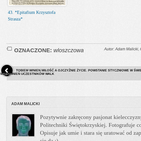
43. *Epitafium Krzysztofa
Strasza*
OZNACZONE:
wloszczowa
Autor: Adam Malicki,
TOBIEM WINIEN MIŁOŚĆ A OJCZYŹNIE ŻYCIE. POWSTANIE STYCZNIOWE W ŚW
WSPOMNIEŃ UCZESTNIKÓW WALK
ADAM MALICKI
Pozytywnie zakręcony pasjonat kielecczyzn
Politechniki Świętokrzyskiej. Fotografuje co
Opisuje jak umie i stara się uratować od z
się da :)