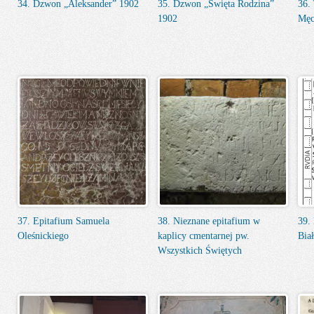
34. Dzwon „Aleksander” 1902
35. Dzwon „Święta Rodzina”
36.
1902
Męc
37. Epitafium Samuela
38. Nieznane epitafium w
39.
Oleśnickiego
kaplicy cmentarnej pw.
Bia
Wszystkich Świętych