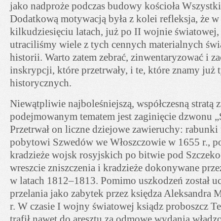
jako nadproże podczas budowy kościoła Wszystki
Dodatkową motywacją była z kolei refleksja, że w 
kilkudziesięciu latach, już po II wojnie światowej,
utraciliśmy wiele z tych cennych materialnych świ
historii. Warto zatem zebrać, zinwentaryzować i z
inskrypcji, które przetrwały, i te, które znamy już 
historycznych.
Niewątpliwie najboleśniejszą, współczesną stratą 
podejmowanym tematem jest zaginięcie dzwonu „Sz
Przetrwał on liczne dziejowe zawieruchy: rabunki
pobytowi Szwedów we Włoszczowie w 1655 r., poż
kradzieże wojsk rosyjskich po bitwie pod Szczeko
wreszcie zniszczenia i kradzieże dokonywane prz
w latach 1812–1813. Pomimo uszkodzeń został u
przelania jako zabytek przez księdza Aleksandra
r. W czasie I wojny światowej ksiądz proboszcz T
trafił nawet do aresztu za odmowę wydania władz