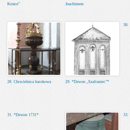
Kostce”
Joachimem
30.
28. Chrzcielnica barokowa
29. *Dzwon „Szafraniec”*
31. *Dzwon 1731*
33.