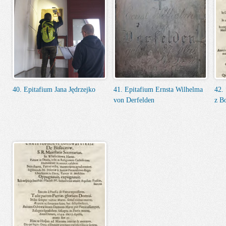
40. Epitafium Jana Jędrzejko
41. Epitafium Ernsta Wilhelma
42.
von Derfelden
z B