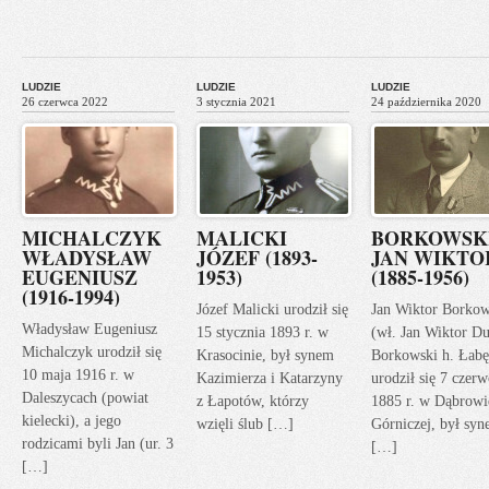
LUDZIE
LUDZIE
LUDZIE
26 czerwca 2022
3 stycznia 2021
24 października 2020
MICHALCZYK
MALICKI
BORKOWSK
WŁADYSŁAW
JÓZEF (1893-
JAN WIKTO
EUGENIUSZ
1953)
(1885-1956)
(1916-1994)
Józef Malicki urodził się
Jan Wiktor Borkow
Władysław Eugeniusz
15 stycznia 1893 r. w
(wł. Jan Wiktor Du
Michalczyk urodził się
Krasocinie, był synem
Borkowski h. Łabę
10 maja 1916 r. w
Kazimierza i Katarzyny
urodził się 7 czerw
Daleszycach (powiat
z Łapotów, którzy
1885 r. w Dąbrowi
kielecki), a jego
wzięli ślub […]
Górniczej, był sy
rodzicami byli Jan (ur. 3
[…]
[…]