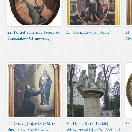
22. Portret epitafijny Teresy ze
23. Obraz „Św. Jan Kanty”
24.
Śmietanków Otfinowskiej
NM
25. Obraz „Objawienie Matki
26. Figura Matki Boskiej
27.
Boskiej św. Stanisławowi
Włoszczowskiej ze śś. Józefem i