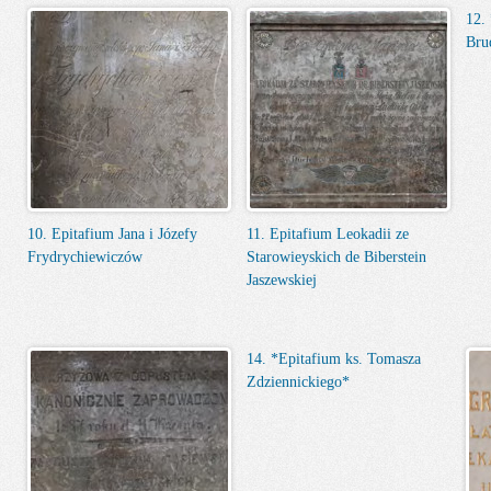
12.
Bru
10. Epitafium Jana i Józefy
11. Epitafium Leokadii ze
Frydrychiewiczów
Starowieyskich de Biberstein
Jaszewskiej
14. *Epitafium ks. Tomasza
Zdziennickiego*