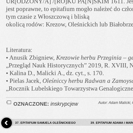
UR[ODZONY/A] /[RO]KU PA[Ń]SKIM 1611. Jeśli
jest poprawne, to epitafium mogło należeć do cz
tym czasie z Włoszczową i bliską
okolicą rodów: Krezow, Oleśnickich lub Białobrze
Literatura:
• Anusik Zbigniew,
Krezowie herbu Przeginia – g
„Przegląd Nauk Historycznych” 2019, R. XVIII, N
• Kalina D., Malicki A., dz. cyt., s. 170.
• Pielas Jacek,
Oleśniccy herbu Radwan a Zamoys
„Rocznik Lubelskiego Towarzystwa Genalogiczne
OZNACZONE:
inskrypcjew
Autor: Adam Malicki,
37. EPITAFIUM SAMUELA OLEŚNICKIEGO
39. EPITAFIUM ADAMA I MAR