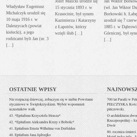
Józef Malicki urodził się
Jan Wiktor Borkow
Władysław Eugeniusz
15 stycznia 1893 r. w
(wł. Jan Wiktor Du
Michalczyk urodził się
Krasocinie, był synem
Borkowski h. Łabę
10 maja 1916 r. w
Kazimierza i Katarzyny
urodził się 7 czerw
Daleszycach (powiat
z Łapotów, którzy
1885 r. w Dąbrowi
kielecki), a jego
wzięli ślub […]
Górniczej, był sy
rodzicami byli Jan (ur. 3
[…]
[…]
OSTATNIE WPISY
NAJNOWS
Nie rozpaczaj dziewczę, zobaczym się w niebie Powstanie
700 lat Parafii w Pe
styczniowe w Świętokrzyskiem. Wybór wspomnień
PEŁCZYSKA Kościół 
uczestników walk
pińczowski.
43. *Epitafium Krzysztofa Strasza*
O architekturze dwo
Rzeczpospolitej – Sz
42. *Epitafium Aleksandra Krezy z Bobolic*
Dwór
41. Epitafium Ernsta Wilhelma von Derfelden
80. rocznica śmierci
40. Epitafium Jana Jędrzejko
MojeLipsko.info
-
J