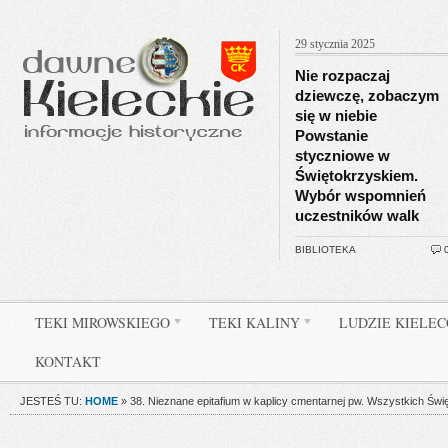
29 stycznia 2025
Nie rozpaczaj
dziewczę, zobaczym
się w niebie
Powstanie
styczniowe w
Świętokrzyskiem.
Wybór wspomnień
uczestników walk
BIBLIOTEKA
TEKI MIROWSKIEGO
TEKI KALINY
LUDZIE KIELE
KONTAKT
JESTEŚ TU:
HOME
»
38. Nieznane epitafium w kaplicy cmentarnej pw. Wszystkich Świ