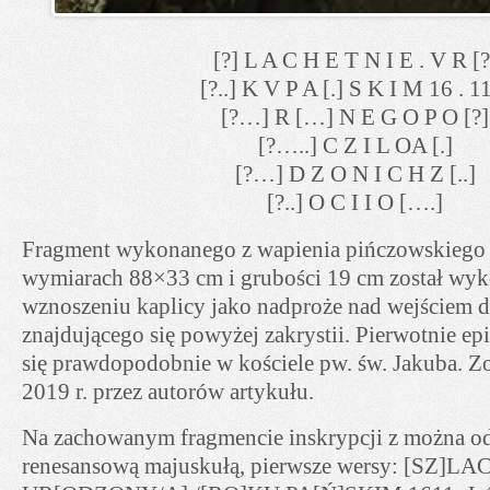
[?] L A C H E T N I E . V R [?
[?..] K V P A [.] S K I M 16 . 1
[?…] R […] N E G O P O [?]
[?…..] C Z I L OA [.]
[?…] D Z O N I C H Z [..]
[?..] O C I I O [….]
Fragment wykonanego z wapienia pińczowskiego 
wymiarach 88×33 cm i grubości 19 cm został wyk
wznoszeniu kaplicy jako nadproże nad wejściem 
znajdującego się powyżej zakrystii. Pierwotnie e
się prawdopodobnie w kościele pw. św. Jakuba. Z
2019 r. przez autorów artykułu.
Na zachowanym fragmencie inskrypcji z można od
renesansową majuskułą, pierwsze wersy: [SZ]