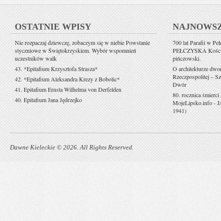
OSTATNIE WPISY
NAJNOWS
Nie rozpaczaj dziewczę, zobaczym się w niebie Powstanie
700 lat Parafii w Pe
styczniowe w Świętokrzyskiem. Wybór wspomnień
PEŁCZYSKA Kościół 
uczestników walk
pińczowski.
43. *Epitafium Krzysztofa Strasza*
O architekturze dwo
Rzeczpospolitej – Sz
42. *Epitafium Aleksandra Krezy z Bobolic*
Dwór
41. Epitafium Ernsta Wilhelma von Derfelden
80. rocznica śmierci
40. Epitafium Jana Jędrzejko
MojeLipsko.info
-
J
1941)
Dawne Kieleckie © 2026. All Rights Reserved.