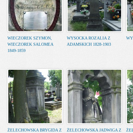
WIECZOREK SZYMON,
WYSOCKA ROZALIA Z
WY
WIECZOREK SALOMEA
ADAMSKICH 1828-1903
1849-1859
ŻELECHOWSKA BRYGIDA Z
ŻELECHOWSKA JADWIGA Z
ŻE