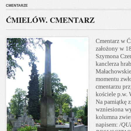
CMENTARZE
ĆMIELÓW. CMENTARZ
Cmentarz w Ć
założony w 18
Szymona Czer
kanclerza hra
Małachowskie
momentu zwło
cmentarzu pr
kościele p.w
Na pamiątkę z
wzniesiona w
kolumna zwie
napisem:
/QU