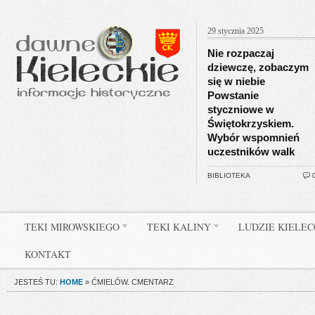
29 stycznia 2025
Nie rozpaczaj
dziewczę, zobaczym
się w niebie
Powstanie
styczniowe w
Świętokrzyskiem.
Wybór wspomnień
uczestników walk
BIBLIOTEKA
TEKI MIROWSKIEGO
TEKI KALINY
LUDZIE KIELE
KONTAKT
JESTEŚ TU:
HOME
»
ĆMIELÓW. CMENTARZ