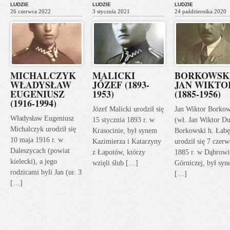
LUDZIE
LUDZIE
LUDZIE
26 czerwca 2022
3 stycznia 2021
24 października 2020
MICHALCZYK
MALICKI
BORKOWSK
WŁADYSŁAW
JÓZEF (1893-
JAN WIKTO
EUGENIUSZ
1953)
(1885-1956)
(1916-1994)
Józef Malicki urodził się
Jan Wiktor Borkow
Władysław Eugeniusz
15 stycznia 1893 r. w
(wł. Jan Wiktor Du
Michalczyk urodził się
Krasocinie, był synem
Borkowski h. Łabę
10 maja 1916 r. w
Kazimierza i Katarzyny
urodził się 7 czerw
Daleszycach (powiat
z Łapotów, którzy
1885 r. w Dąbrowi
kielecki), a jego
wzięli ślub […]
Górniczej, był sy
rodzicami byli Jan (ur. 3
[…]
[…]