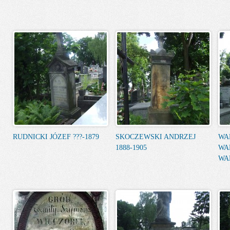
RUDNICKI JÓZEF ???-1879
SKOCZEWSKI ANDRZEJ
WAL
1888-1905
WA
WA