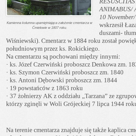
RESUSCITAS
ANIMABUS/ A
10 November/
Kamienna kolumna upamiętniająca założenie cmentarza w
wskrzesił Łaza
Ćmielowie w 1807 roku.
duszami- tłum
Wiśniewski). Cmentarz w 1884 roku został powię
południowym przez ks. Rokickiego.
Na cmentarzu są pochowani między innymi:
· ks. Józef Czerwiński proboszcz Denkowa zm. 1
· ks. Szymon Czerwiński proboszcz zm. 1840
· ks. Antoni Dębowski proboszcz zm. 1844
· 19 powstańców z 1863 roku
· 37 żołnierzy AK z oddziału „Tarzana” ze zgrup
którzy zginęli w Woli Grójeckiej 7 lipca 1944 rok
Na terenie cmentarza znajduje się także kaplica c