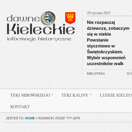
29 stycznia 2025
Nie rozpaczaj
dziewczę, zobaczym
się w niebie
Powstanie
styczniowe w
Świętokrzyskiem.
Wybór wspomnień
uczestników walk
BIBLIOTEKA
TEKI MIROWSKIEGO
TEKI KALINY
LUDZIE KIELE
KONTAKT
JESTEŚ TU:
HOME
»
RUDNICKI JÓZEF ???-1879