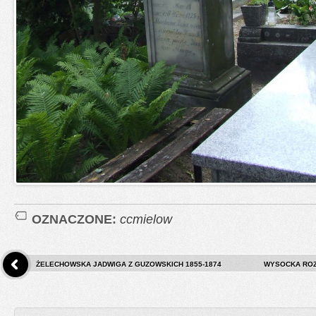
OZNACZONE:
ccmielow
ŻELECHOWSKA JADWIGA Z GUZOWSKICH 1855-1874
WYSOCKA ROZA