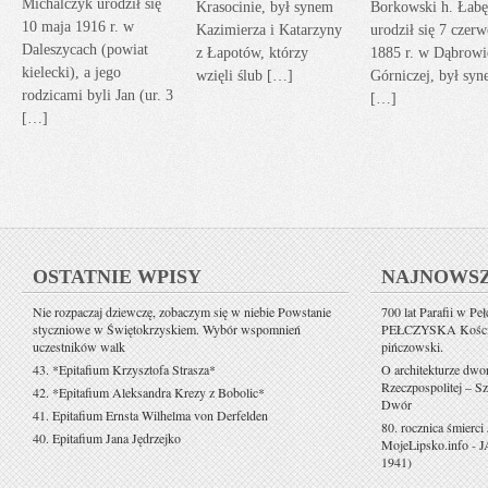
Michalczyk urodził się
Krasocinie, był synem
Borkowski h. Łabę
10 maja 1916 r. w
Kazimierza i Katarzyny
urodził się 7 czerw
Daleszycach (powiat
z Łapotów, którzy
1885 r. w Dąbrowi
kielecki), a jego
wzięli ślub […]
Górniczej, był sy
rodzicami byli Jan (ur. 3
[…]
[…]
OSTATNIE WPISY
NAJNOWS
Nie rozpaczaj dziewczę, zobaczym się w niebie Powstanie
700 lat Parafii w Pe
styczniowe w Świętokrzyskiem. Wybór wspomnień
PEŁCZYSKA Kościół 
uczestników walk
pińczowski.
43. *Epitafium Krzysztofa Strasza*
O architekturze dwo
Rzeczpospolitej – Sz
42. *Epitafium Aleksandra Krezy z Bobolic*
Dwór
41. Epitafium Ernsta Wilhelma von Derfelden
80. rocznica śmierci
40. Epitafium Jana Jędrzejko
MojeLipsko.info
-
J
1941)