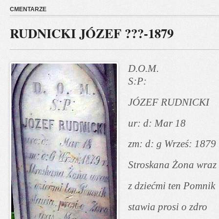
CMENTARZE
RUDNICKI JÓZEF ???-1879
D.O.M.
S:P:
JÓZEF RUDNICKI
ur: d: Mar 18
zm: d: g Wrześ: 1879 
Stroskana Żona wraz
z dziećmi ten Pomnik
stawia prosi o zdro