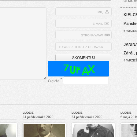
20 MARC
IMIĘ
KIELCE
Pański
E-MAIL
5 WRZEŚ
STRONA WWW
JANINA
TU WPISZ TEKST Z OBRAZKA
Zdrój, 
4 WRZEŚ
*
Captcha
LUDZIE
LUDZIE
LUDZIE
24 października 2020
24 października 2020
6 maja 201