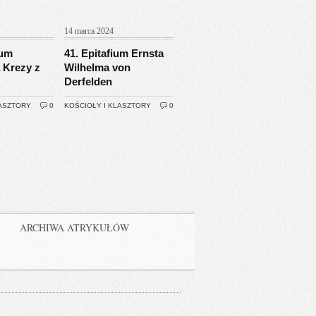
14 marca 2024
ium
41. Epitafium Ernsta
 Krezy z
Wilhelma von
Derfelden
LASZTORY
0
KOŚCIOŁY I KLASZTORY
0
ARCHIWA ATRYKUŁÓW