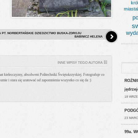
kró
miasta
po
s
wyda
A PT. NORBERTAŃSKIE DZIEDZICTWO BUSKA-ZDROJU
BABINICZ HELENA
INNE WPISY TEGO AUTORA
t kielecczyzny, absolwent Politechniki Świętokrzyskiej. Fotografuje co
k umie i stara się uratować od zapomnienia wszystko co się da :)
ROŻNIC
jędrze
18 WRZE
PODGÓ
23 MARC
99a. W