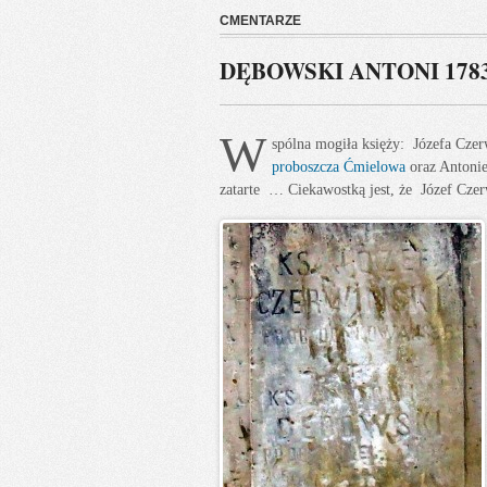
CMENTARZE
DĘBOWSKI ANTONI 1783
W
spólna mogiła księży: Józefa Cze
proboszcza Ćmielowa
oraz Antoni
zatarte … Ciekawostką jest, że Józef Czer