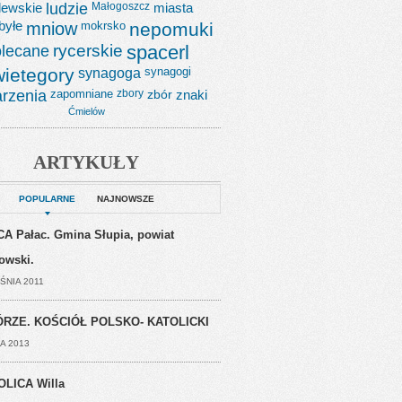
lewskie
ludzie
Małogoszcz
miasta
byłe
mniow
mokrsko
nepomuki
lecane
rycerskie
spacerl
wietegory
synagoga
synagogi
rzenia
zapomniane
zbory
zbór
znaki
Ćmielów
ARTYKUŁY
POPULARNE
NAJNOWSZE
A Pałac. Gmina Słupia, powiat
jowski.
ŚNIA 2011
RZE. KOŚCIÓŁ POLSKO- KATOLICKI
A 2013
OLICA Willa