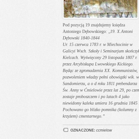
Pod pozycją 19 znajdujemy księdza
Antoniego Dębowskiego: „
19. X.Antoni
Dębowski 1840-1844
Ur. 15 czerwca 1783 r. w Miechocinie w
Galicyi Wsch. Szkoły i Seminarjum skończy
Kielcach. Wyświęcony 29 listopada 1807 r.
przez Arcybiskupa Lwowskiego Kickiego.
Będąc ze zgromadzenia XX. Kommunistów, 
pozwoleniem władzy pełni obowiązki wik. w
Sandomierzu, a o d roku 1811 prebendarza
Św. Anny w Ćmielowie przez lat 29, po cze
zostaje proboszczem i po latach 4 jako
niewidomy kaleka umiera 16 grudnia 1845 r
Pochowano go blizko pomnika (kolumny z
krzyżem) cmentarnego.”
OZNACZONE:
ccmielow