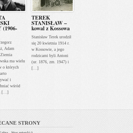
TA
TEREK
SKI
STANISŁAW –
 (1906-
kowal z Kossowa
Stanisław Terek urodził
rzegorz
się 20 kwietnia 1914 r.
ki, Adam
w Kossowie, a jego
 Ziemia
rodzicami byli Antoni
wska ma wielu
(ur. 1876, zm. 1947) i
w o których
[…]
arto
ywać i
hniać wśród
h […]
ECANE STRONY
alina – blog autorski
0