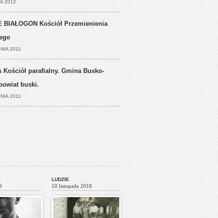
A 2012
 BIAŁOGON Kościół Przemienienia
ego
NIA 2011
 Kościół parafialny. Gmina Busko-
powiat buski.
NIA 2011
LUDZIE
9
10 listopada 2018