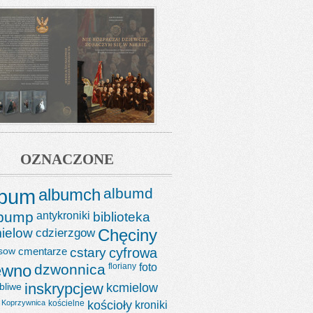
OZNACZONE
lbum
albumch
albumd
lbump
antykroniki
biblioteka
ielow
cdzierzgow
Chęciny
sow
cmentarze
cstary
cyfrowa
ewno
dzwonnica
floriany
foto
bliwe
inskrypcjew
kcmielow
Koprzywnica
kościelne
kościoły
kroniki