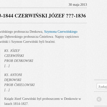
30 maja 2013
-1844 CZERWIŃSKI JÓZEF ???-1836
rwińskiego proboszcza Denkowa,
Szymona Czerwińskiego
ego Dębowskiego proboszcza Ćmielowa. Napisy częściowo
wiński i Szymon Czerwiński byli braćmi.
KS. JÓZEF
CZERWIŃSKI
PROB DENKOWSKI
[…]
KS. ANTONI
DĘBOWSKI
PROB ĆMIELOWSKI
[…]
Ksiądz Józef Czewiński był proboszczem w Denkowie w
Prev
latach 1814-1827.