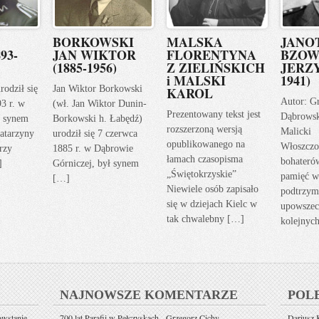
BORKOWSKI
MALSKA
JANO
93-
JAN WIKTOR
FLORENTYNA
BZOW
(1885-1956)
Z ZIELIŃSKICH
JERZY
i MALSKI
1941)
rodził się
Jan Wiktor Borkowski
KAROL
Autor: G
93 r. w
(wł. Jan Wiktor Dunin-
Prezentowany tekst jest
Dąbrows
ł synem
Borkowski h. Łabędź)
rozszerzoną wersją
Malicki
atarzyny
urodził się 7 czerwca
opublikowanego na
Włoszczo
rzy
1885 r. w Dąbrowie
łamach czasopisma
bohateró
]
Górniczej, był synem
„Świętokrzyskie”
pamięć w
[…]
Niewiele osób zapisało
podtrzym
się w dziejach Kielc w
upowszec
tak chwalebny […]
kolejnyc
NAJNOWSZE KOMENTARZE
POL
owstanie
700 lat Parafii w Pełczyskach - Grzegorz Cichy
-
Dariusz K