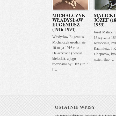
MICHALCZYK
MALICKI
WŁADYSŁAW
JÓZEF (18
EUGENIUSZ
1953)
(1916-1994)
Józef Malicki u
Władysław Eugeniusz
15 stycznia 18
Michalczyk urodził się
Krasocinie, by
10 maja 1916 r. w
Kazimierza i K
Daleszycach (powiat
z Łapotów, któ
kielecki), a jego
wzięli ślub […
rodzicami byli Jan (ur. 3
[…]
OSTATNIE WPISY
Nie rozpaczaj dziewczę, zobaczym się w niebie P