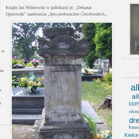
Ksiądz Jan Wiśniewski w publikacji pt. „Dekanat
Opatowski” zamieszcza „
Spis proboszczów Ćmielowskich
„.
ł w
za
a
m
a
ccm
.
ckos
dr
fraso
Kielce