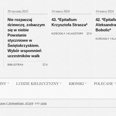
29 stycznia 2025
14 marca 2024
14 marca 2024
Nie rozpaczaj
43. *Epitafium
42. *Epitaf
dziewczę, zobaczym
Krzysztofa Strasza*
Aleksandra
się w niebie
Bobolic*
KOŚCIOŁY I KLASZTORY
0
Powstanie
KOŚCIOŁY I K
styczniowe w
Świętokrzyskiem.
Wybór wspomnień
uczestników walk
BIBLIOTEKA
0
INY
LUDZIE KIELECCZYZNY
KRONIKI
POLECANE
1844 CZERWIŃSKI JÓZEF ???-1836