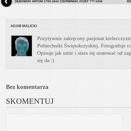
DĘBOWSKI ANTONI 1783-1844 CZERWIŃSKI JÓZEF ???-1836
RÓ
ADAM MALICKI
Pozytywnie zakręcony pasjonat kielecczyzn
Politechniki Świętokrzyskiej. Fotografuje co
Opisuje jak umie i stara się uratować od z
się da :)
Bez komentarza
SKOMENTUJ