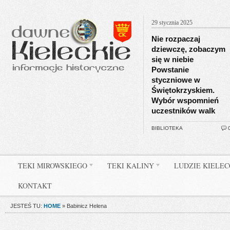
29 stycznia 2025
Nie rozpaczaj
dziewczę, zobaczym
się w niebie
Powstanie
styczniowe w
Świętokrzyskiem.
Wybór wspomnień
uczestników walk
BIBLIOTEKA
TEKI MIROWSKIEGO
TEKI KALINY
LUDZIE KIELE
KONTAKT
JESTEŚ TU:
HOME
»
Babinicz Helena