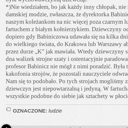
*)Nie wiedziałem, bo jak każdy inny chłopak, nie
damskiej modzie, zwłaszcza, że dyrektorka Babin
naszym koleżankom na nic więcej poza czarnym 
fartuchem z białym kołnierzykiem. Dziewczyny 
dopiero gdy Babiniczowa udawała się na kilka dn
do wielkiego świata, do Krakowa lub Warszawy ab
przez durze „K” jak mawiała. Wtedy dziewczyny s
dna walizek strojne szaty i ostentacyjnie paradowa
profesor Babinicz nie mógł z nimi poradzić. Była 
kakofonia strojów, że pozostali nauczyciele odwra
Nam się to podobało. Po tych strojach mogliśmy 
dziewczyn jest niepowtarzalną i jedyną. W fartuch
wszystkie podobne do siebie jak sztachety w płoci
OZNACZONE:
ludzie