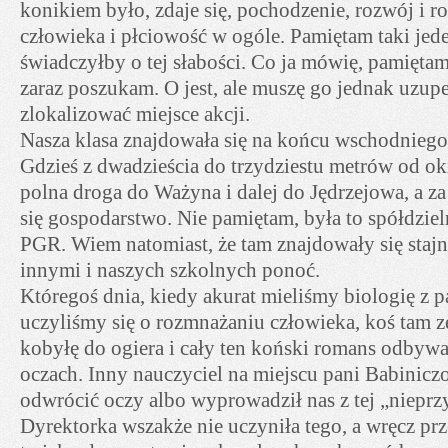
konikiem było, zdaje się, pochodzenie, rozwój i r
człowieka i płciowość w ogóle. Pamiętam taki jede
świadczyłby o tej słabości. Co ja mówię, pamięta
zaraz poszukam. O jest, ale muszę go jednak uzupeł
zlokalizować miejsce akcji.
Nasza klasa znajdowała się na końcu wschodniego 
Gdzieś z dwadzieścia do trzydziestu metrów od oki
polna droga do Ważyna i dalej do Jędrzejowa, a z
się gospodarstwo. Nie pamiętam, była to spółdzie
PGR. Wiem natomiast, że tam znajdowały się stajn
innymi i naszych szkolnych ponoć.
Któregoś dnia, kiedy akurat mieliśmy biologię z 
uczyliśmy się o rozmnażaniu człowieka, koś tam z
kobyłę do ogiera i cały ten koński romans odbywa
oczach. Inny nauczyciel na miejscu pani Babinicz
odwrócić oczy albo wyprowadził nas z tej „nieprzy
Dyrektorka wszakże nie uczyniła tego, a wręcz pr