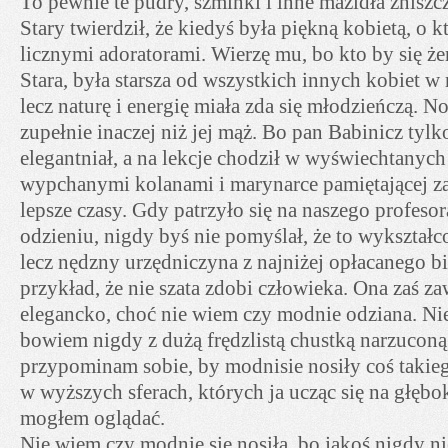
To pewnie te pudry, szminki i inne mazidła zniszcz
Stary twierdził, że kiedyś była piękną kobietą, o k
licznymi adoratorami. Wierzę mu, bo kto by się że
Stara, była starsza od wszystkich innych kobiet w
lecz naturę i energię miała zda się młodzieńczą. No
zupełnie inaczej niż jej mąż. Bo pan Babinicz tyl
elegantniał, a na lekcje chodził w wyświechtanych
wypchanymi kolanami i marynarce pamiętającej 
lepsze czasy. Gdy patrzyło się na naszego profeso
odzieniu, nigdy byś nie pomyślał, że to wykształ
lecz nędzny urzędniczyna z najniżej opłacanego b
przykład, że nie szata zdobi człowieka. Ona zaś za
elegancko, choć nie wiem czy modnie odziana. Nie
bowiem nigdy z dużą frędzlistą chustką narzuconą
przypominam sobie, by modnisie nosiły coś takie
w wyższych sferach, których ja ucząc się na głębok
mogłem oglądać.
Nie wiem czy modnie się nosiła, bo jakoś nigdy 