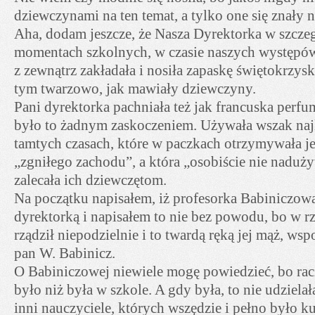
dziewczynami na ten temat, a tylko one się znały 
Aha, dodam jeszcze, że Nasza Dyrektorka w szcze
momentach szkolnych, w czasie naszych występów
z zewnątrz zakładała i nosiła zapaskę świętokrzysk
tym twarzowo, jak mawiały dziewczyny.
Pani dyrektorka pachniała też jak francuska perfum
było to żadnym zaskoczeniem. Używała wszak na
tamtych czasach, które w paczkach otrzymywała jej
„zgniłego zachodu”, a która „osobiście nie naduży
zalecała ich dziewczętom.
Na początku napisałem, iż profesorka Babiniczo
dyrektorką i napisałem to nie bez powodu, bo w r
rządził niepodzielnie i to twardą ręką jej mąż, ws
pan W. Babinicz.
O Babiniczowej niewiele mogę powiedzieć, bo racze
było niż była w szkole. A gdy była, to nie udzielał
inni nauczyciele, których wszędzie i pełno było k