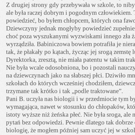
Z drugiej strony gdy przebywała w szkole, to niby 
ale była raczej dobrym i pogodnym człowiekiem.
powiedzieć, bo byłem chłopcem, których ona faw
Dziewczyny jednak mogłyby powiedzieć zupełnie
choć poza wyszukanymi wyzwiskami innego zła ża
wyrządziła. Babiniczowa bowiem potrafiła je nier
tak, że płakały po kątach, życząc jej srogą zemstę 
Dyrektorka, zresztą, nie miała patentu w takim tr
Nie była wcale odosobniona, bo i pozostali nauczy
na dziewczynach jako na słabszej płci. Dziwiło mn
szkołach do których wcześniej chodziłem, dziewc
trzymane tak krótko i tak „podle traktowane”.
Pani B. uczyła nas biologii i w przedmiocie tym b
wymagająca, nawet w stosunku do chłopaków, któ
istoty wyższe niż żeńska płeć. Nie była sroga, ale 
pytań bez odpowiedzi. Pewnie dlatego tak dobrz
biologię, że mogłem później sam uczyć jej w szko