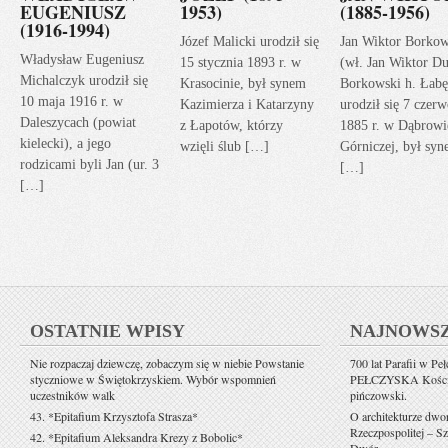
EUGENIUSZ
1953)
(1885-1956)
(1916-1994)
Józef Malicki urodził się
Jan Wiktor Borkow
Władysław Eugeniusz
15 stycznia 1893 r. w
(wł. Jan Wiktor Du
Michalczyk urodził się
Krasocinie, był synem
Borkowski h. Łabę
10 maja 1916 r. w
Kazimierza i Katarzyny
urodził się 7 czerw
Daleszycach (powiat
z Łapotów, którzy
1885 r. w Dąbrowi
kielecki), a jego
wzięli ślub […]
Górniczej, był sy
rodzicami byli Jan (ur. 3
[…]
[…]
OSTATNIE WPISY
NAJNOWS
Nie rozpaczaj dziewczę, zobaczym się w niebie Powstanie
700 lat Parafii w Pe
styczniowe w Świętokrzyskiem. Wybór wspomnień
PEŁCZYSKA Kościół 
uczestników walk
pińczowski.
43. *Epitafium Krzysztofa Strasza*
O architekturze dwo
Rzeczpospolitej – Sz
42. *Epitafium Aleksandra Krezy z Bobolic*
Dwór