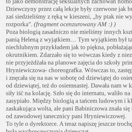
to jako demonstrację seksualnych zachowań homo 
Dziewczyny przez całą lekcje były czerwone jak b
zaś siedzieliśmy z ręką w kieszeni, „by ptak nie wy
rozporka”.
(fragment ocenzurowany AM :) )
Poza biologią zasadniczo nie mieliśmy innych kszt
panią Heleną z wyjątkiem… Tym wyjątkiem był tan
niechlubnym przykładem jak to piękna, pobłażając
okrutnikiem. Zdarzało się to wówczas kiedy z n
nie przyjeżdżała na planowe zajęcia do szkoły pri
Hryniewiczowa- choreografka. Wówczas to, zastęp
i znęcała się na nas w sobotę od dziewiątej do osie
od dziewiątej, też do osiemnastej. Dawała nam w ko
siły iść na kolację. Szło się do internatu, waliło n
zasypiało. Między biologią a tańcem ludowym i k
zaskakująca wolta, ale pani Babiniczowa znała się 
od zawodowej tanecznicy pani Hryniewiczowej.
To tyle o dyrektorce. A teraz napiszę jeszcze trochę 
była wychowawczynią dziewcząt.