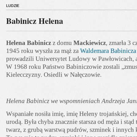
LUDZIE
Babinicz Helena
Helena Babinicz
z domu
Mackiewicz
, zmarła 3 
1945 roku wyszła za mąż za
Waldemara Babinicza
prowadzili Uniwersytet Ludowy w Pawłowicach, a
W 1968 roku Państwo Babiniczowie zostali „zmus
Kielecczyzny. Osiedli w Nałęczowie.
Helena Babinicz we wspomnieniach Andrzeja Jan
Wspaniałe nosiła imię, imię Heleny trojańskiej, ch
urodą. Była chyba znacznie starsza od męża i stąd
twarz, z grubą warstwą pudrów, szminek i innych 