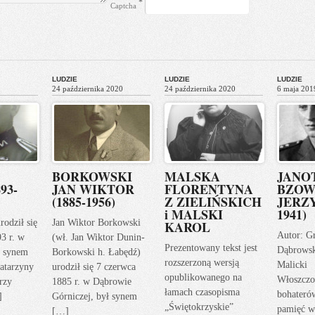
*
Captcha
LUDZIE
LUDZIE
LUDZIE
24 października 2020
24 października 2020
6 maja 201
BORKOWSKI
MALSKA
JANO
93-
JAN WIKTOR
FLORENTYNA
BZOW
(1885-1956)
Z ZIELIŃSKICH
JERZY
i MALSKI
1941)
rodził się
Jan Wiktor Borkowski
KAROL
Autor: G
93 r. w
(wł. Jan Wiktor Dunin-
Prezentowany tekst jest
Dąbrows
ł synem
Borkowski h. Łabędź)
rozszerzoną wersją
Malicki
atarzyny
urodził się 7 czerwca
opublikowanego na
Włoszczo
rzy
1885 r. w Dąbrowie
łamach czasopisma
bohateró
]
Górniczej, był synem
„Świętokrzyskie”
pamięć w
[…]