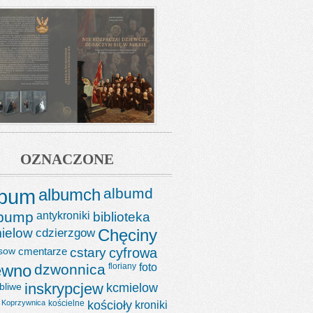
OZNACZONE
lbum
albumch
albumd
lbump
antykroniki
biblioteka
ielow
cdzierzgow
Chęciny
sow
cmentarze
cstary
cyfrowa
ewno
dzwonnica
floriany
foto
bliwe
inskrypcjew
kcmielow
Koprzywnica
kościelne
kościoły
kroniki