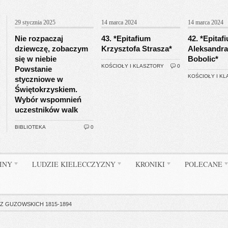
29 stycznia 2025
14 marca 2024
14 marca 2024
Nie rozpaczaj
43. *Epitafium
42. *Epitaf
dziewczę, zobaczym
Krzysztofa Strasza*
Aleksandra
się w niebie
Bobolic*
KOŚCIOŁY I KLASZTORY
0
Powstanie
KOŚCIOŁY I K
styczniowe w
Świętokrzyskiem.
Wybór wspomnień
uczestników walk
BIBLIOTEKA
0
INY
LUDZIE KIELECCZYZNY
KRONIKI
POLECANE
Z GUZOWSKICH 1815-1894