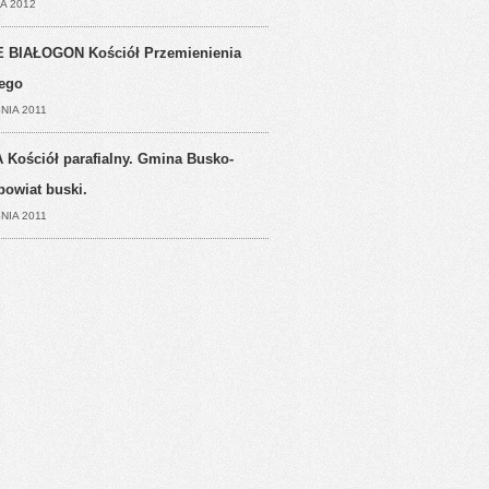
A 2012
 BIAŁOGON Kościół Przemienienia
ego
NIA 2011
 Kościół parafialny. Gmina Busko-
powiat buski.
NIA 2011