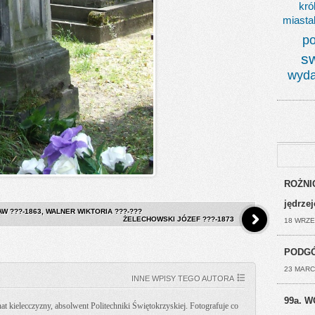
kró
miasta
po
s
wyda
ROŻNIC
jędrze
W ???-1863, WALNER WIKTORIA ???-???
ŻELECHOWSKI JÓZEF ???-1873
18 WRZE
PODGÓ
23 MARC
INNE WPISY TEGO AUTORA
99a. W
t kielecczyzny, absolwent Politechniki Świętokrzyskiej. Fotografuje co