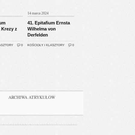
14 marca 2024
ium
41. Epitafium Ernsta
 Krezy z
Wilhelma von
Derfelden
LASZTORY
0
KOŚCIOŁY I KLASZTORY
0
ARCHIWA ATRYKUŁÓW