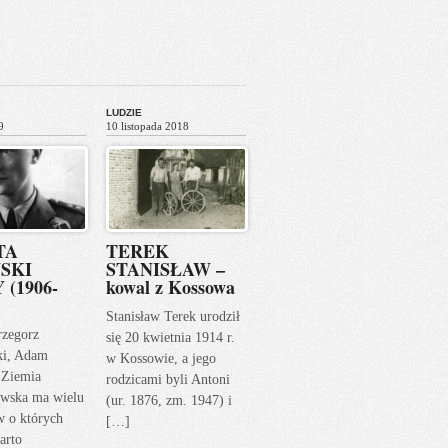
LUDZIE
9
10 listopada 2018
TA
TEREK
SKI
STANISŁAW –
 (1906-
kowal z Kossowa
Stanisław Terek urodził
rzegorz
się 20 kwietnia 1914 r.
ki, Adam
w Kossowie, a jego
 Ziemia
rodzicami byli Antoni
wska ma wielu
(ur. 1876, zm. 1947) i
w o których
[…]
arto