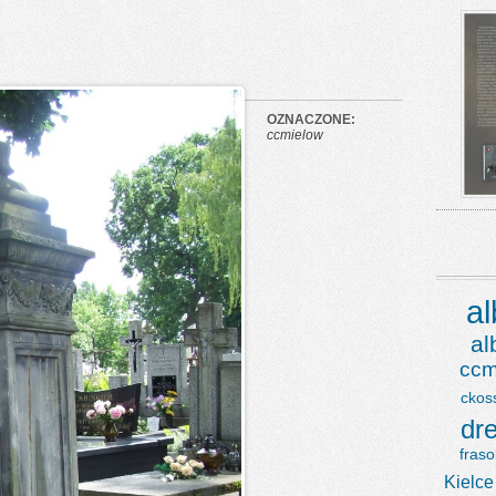
OZNACZONE:
ccmielow
a
a
ccm
ckos
dr
fraso
Kielce