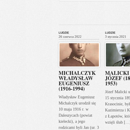
LUDZIE
LUDZIE
26 czerwca 2022
3 stycznia 2021
MICHALCZYK
MALICKI
WŁADYSŁAW
JÓZEF (18
EUGENIUSZ
1953)
(1916-1994)
Józef Malicki u
Władysław Eugeniusz
15 stycznia 18
Michalczyk urodził się
Krasocinie, by
10 maja 1916 r. w
Kazimierza i K
Daleszycach (powiat
z Łapotów, któ
kielecki), a jego
wzięli ślub […
rodzicami byli Jan (ur. 3