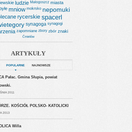
lewskie
ludzie
Małogoszcz
miasta
byłe
mniow
mokrsko
nepomuki
lecane
rycerskie
spacerl
wietegory
synagoga
synagogi
rzenia
zapomniane
zbory
zbór
znaki
Ćmielów
ARTYKUŁY
POPULARNE
NAJNOWSZE
A Pałac. Gmina Słupia, powiat
jowski.
ŚNIA 2011
RZE. KOŚCIÓŁ POLSKO- KATOLICKI
A 2013
OLICA Willa