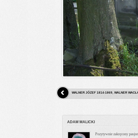
WALNER JÓZEF 1814-1869, WALNER WACŁA
ADAM MALICKI
Pozytywnie zakręcony pasjona