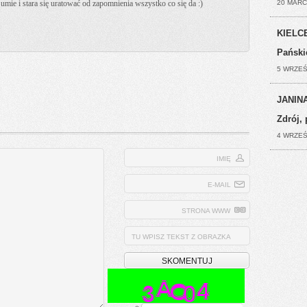
k umie i stara się uratować od zapomnienia wszystko co się da :)
20 MARC
KIELCE
Pański
5 WRZEŚ
JANINA
Zdrój, 
4 WRZEŚ
IMIĘ
E-MAIL
STRONA WWW
TU WPISZ TEKST Z OBRAZKA