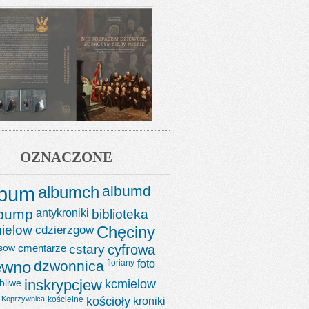
OZNACZONE
lbum
albumch
albumd
lbump
antykroniki
biblioteka
ielow
cdzierzgow
Chęciny
sow
cmentarze
cstary
cyfrowa
ewno
dzwonnica
floriany
foto
bliwe
inskrypcjew
kcmielow
Koprzywnica
kościelne
kościoły
kroniki