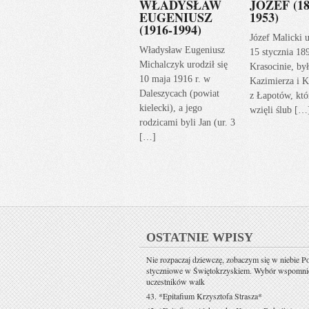
WŁADYSŁAW
JÓZEF (18
EUGENIUSZ
1953)
(1916-1994)
Józef Malicki u
Władysław Eugeniusz
15 stycznia 18
Michalczyk urodził się
Krasocinie, by
10 maja 1916 r. w
Kazimierza i K
Daleszycach (powiat
z Łapotów, któ
kielecki), a jego
wzięli ślub […
rodzicami byli Jan (ur. 3
[…]
OSTATNIE WPISY
Nie rozpaczaj dziewczę, zobaczym się w niebie P
styczniowe w Świętokrzyskiem. Wybór wspomni
uczestników walk
43. *Epitafium Krzysztofa Strasza*