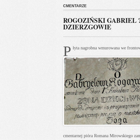
CMENTARZE
ROGOZIŃSKI GABRIEL 
DZIERZGOWIE
P
łyta nagrobna wmurowana we frontowe
cmentarnej pióra Romana Mirowskiego 