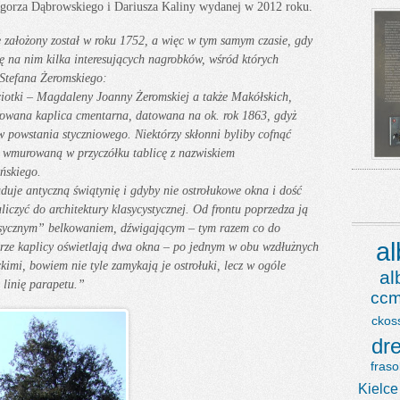
rza Dąbrowskiego i Dariusza Kaliny wydanej w 2012 roku.
założony został w roku 1752, a więc w tym samym czasie, gdy
 na nim kilka interesujących nagrobków, wśród których
 Stefana Żeromskiego:
iotki – Magdaleny Joanny Żeromskiej a także Makółskich,
urowana kaplica cmentarna, datowana na ok. rok 1863, gdyż
w powstania styczniowego. Niektórzy skłonni byliby cofnąć
 wmurowaną w przyczółku tablicę z nazwiskiem
ńskiego.
aduje antyczną świątynię i gdyby nie ostrołukowe okna i dość
iczyć do architektury klasycystycznej. Od frontu poprzedza ją
asycznym” belkowaniem, dźwigającym – tym razem co do
a
ętrze kaplicy oświetlają dwa okna – po jednym w obu wzdłużnych
imi, bowiem nie tyle zamykają je ostrołuki, lecz w ogóle
a
 linię parapetu.”
ccm
ckos
dr
fraso
Kielce