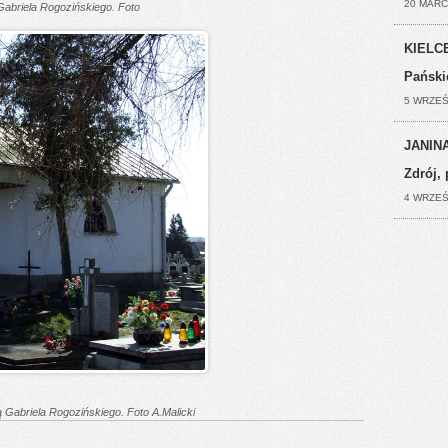
20 MARC
Gabriela Rogozińskiego. Foto
KIELCE
Pański
5 WRZEŚ
JANINA
Zdrój, 
4 WRZEŚ
 Gabriela Rogozińskiego. Foto A.Malicki