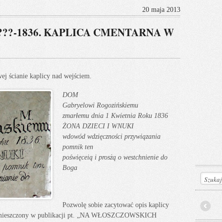
20 maja 2013
???-1836. KAPLICA CMENTARNA W
j ścianie kaplicy nad wejściem.
DOM
Gabryelowi Rogozińskiemu
zmarłemu dnia 1 Kwietnia Roku 1836
ŻONA DZIECI I WNUKI
wdowód wdzięczności przywiązania
pomnik ten
poświęceią i prosżą o westchnienie do
Boga
Pozwolę sobie zacytować opis kaplicy
Prev
zamieszczony w publikacji pt. „NA WŁOSZCZOWSKICH