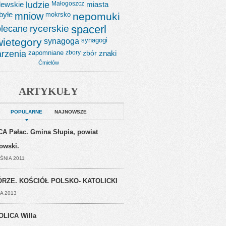
lewskie
ludzie
Małogoszcz
miasta
byłe
mniow
mokrsko
nepomuki
lecane
rycerskie
spacerl
wietegory
synagoga
synagogi
rzenia
zapomniane
zbory
zbór
znaki
Ćmielów
ARTYKUŁY
POPULARNE
NAJNOWSZE
A Pałac. Gmina Słupia, powiat
jowski.
ŚNIA 2011
RZE. KOŚCIÓŁ POLSKO- KATOLICKI
A 2013
OLICA Willa