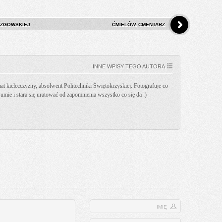
RZGOWSKIEJ
ĆMIELÓW. CMENTARZ
INNE WPISY TEGO AUTORA
t kielecczyzny, absolwent Politechniki Świętokrzyskiej. Fotografuje co
k umie i stara się uratować od zapomnienia wszystko co się da :)
IMIĘ