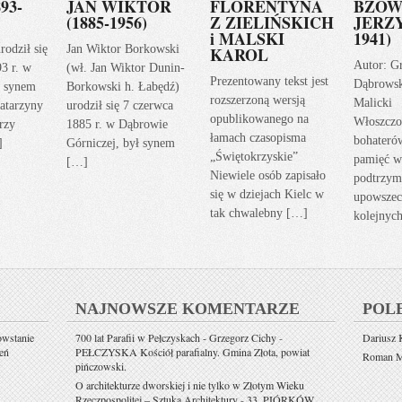
93-
JAN WIKTOR
FLORENTYNA
BZOW
(1885-1956)
Z ZIELIŃSKICH
JERZY
i MALSKI
1941)
rodził się
Jan Wiktor Borkowski
KAROL
Autor: G
93 r. w
(wł. Jan Wiktor Dunin-
Prezentowany tekst jest
Dąbrows
ł synem
Borkowski h. Łabędź)
rozszerzoną wersją
Malicki
atarzyny
urodził się 7 czerwca
opublikowanego na
Włoszczo
rzy
1885 r. w Dąbrowie
łamach czasopisma
bohateró
]
Górniczej, był synem
„Świętokrzyskie”
pamięć w
[…]
Niewiele osób zapisało
podtrzym
się w dziejach Kielc w
upowszec
tak chwalebny […]
kolejnyc
NAJNOWSZE KOMENTARZE
POL
owstanie
700 lat Parafii w Pełczyskach - Grzegorz Cichy
-
Dariusz K
eń
PEŁCZYSKA Kościół parafialny. Gmina Złota, powiat
Roman Mi
pińczowski.
O architekturze dworskiej i nie tylko w Złotym Wieku
Rzeczpospolitej – Sztuka Architektury
-
33. PIÓRKÓW.