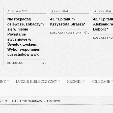
29 stycznia 2025
14 marca 2024
14 marca 2024
Nie rozpaczaj
43. *Epitafium
42. *Epitaf
dziewczę, zobaczym
Krzysztofa Strasza*
Aleksandra
się w niebie
Bobolic*
KOŚCIOŁY I KLASZTORY
0
Powstanie
KOŚCIOŁY I K
styczniowe w
Świętokrzyskiem.
Wybór wspomnień
uczestników walk
BIBLIOTEKA
0
INY
LUDZIE KIELECCZYZNY
KRONIKI
POLECANE
?-1836. KAPLICA CMENTARNA W DZIERZGOWIE