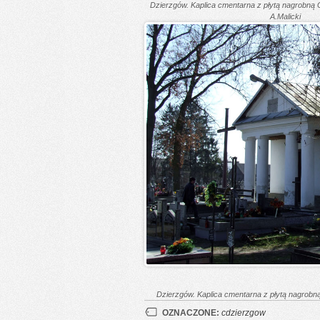
Dzierzgów. Kaplica cmentarna z płytą nagrobną 
A.Malicki
Dzierzgów. Kaplica cmentarna z płytą nagrobną
OZNACZONE:
cdzierzgow