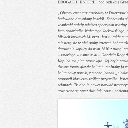
DROGACH HISTORII” pod redakcją Grzego
„Obecny cmentarz grzebalny w Dzierzgowie 
budowano drewniany kościół. Zachowało się
wymienić należy miejsca spoczynku rodziny
jego pradziadka Walentego Jackowskiego, c
bliskich krewnych Mistrza. Jest tu także m
mieszczą się w niej groby czterech bohateró
datowanie kaplicy do roku 1836 z uwagi na
– zmarłego w tymże roku – Gabriela Rogozi
Kaplica ma plan prostokąta. Jej bryła naśl
dziwne formy głowic kolumn, możnaby ją zal
kolumnowy portyk, z mocno jednak „niekl
proporcji klasyczny trójkąt przyczółka. Wn
ścianach. Trudno je nawet nazwać neogotyck
utworzone są przez dwa łuki ostre i poziomą