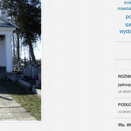
kró
miasta
po
s
wyda
ROŻNIC
jędrze
18 WRZE
PODGÓ
23 MARC
99a. W