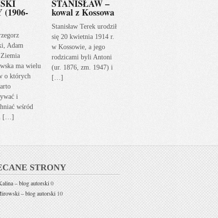
SKI
STANISŁAW –
 (1906-
kowal z Kossowa
Stanisław Terek urodził
rzegorz
się 20 kwietnia 1914 r.
ki, Adam
w Kossowie, a jego
 Ziemia
rodzicami byli Antoni
wska ma wielu
(ur. 1876, zm. 1947) i
w o których
[…]
arto
ywać i
hniać wśród
h […]
ECANE STRONY
alina – blog autorski
0
rowski – blog autorski
10