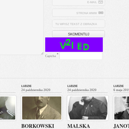
E-MAIL
STRONA WWW
TU WPISZ TEKST Z OBRAZKA
*
Captcha
LUDZIE
LUDZIE
LUDZIE
24 października 2020
24 października 2020
6 maja 201
BORKOWSKI
MALSKA
JANO