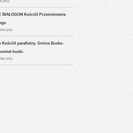
A 2012
 BIAŁOGON Kościół Przemienienia
ego
NIA 2011
 Kościół parafialny. Gmina Busko-
powiat buski.
NIA 2011