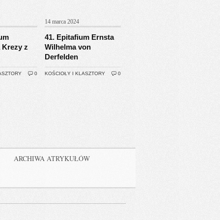
14 marca 2024
ium
41. Epitafium Ernsta
 Krezy z
Wilhelma von
Derfelden
LASZTORY
0
KOŚCIOŁY I KLASZTORY
0
ARCHIWA ATRYKUŁÓW