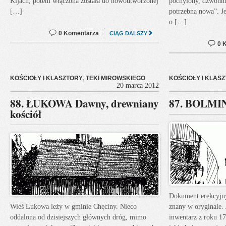
Kijach, potem włączona została do nowoutworzonej
pochylony, dzwonn
[…]
potrzebna nowa”. Je
o […]
0 Komentarza
CIĄG DALSZY
0 
KOŚCIOŁY I KLASZTORY
,
TEKI MIROWSKIEGO
KOŚCIOŁY I KLAS
20 marca 2012
88. ŁUKOWA Dawny, drewniany
87. BOLMIN
kościół
Dokument erekcyjny 
Wieś Łukowa leży w gminie Chęciny. Nieco
znany w oryginale. 
oddalona od dzisiejszych głównych dróg, mimo
inwentarz z roku 17