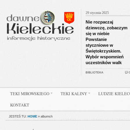
29 stycznia 2025
Nie rozpaczaj
dziewczę, zobaczym
się w niebie
Powstanie
styczniowe w
Świętokrzyskiem.
Wybór wspomnień
uczestników walk
BIBLIOTEKA
TEKI MIROWSKIEGO
TEKI KALINY
LUDZIE KIELE
KONTAKT
JESTEŚ TU:
HOME
»
albumch