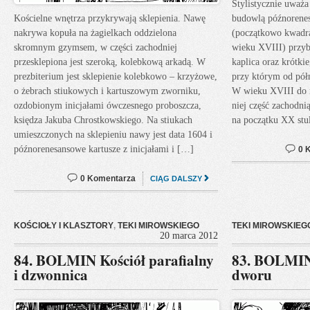
Stylistycznie uważa
Kościelne wnętrza przykrywają sklepienia. Nawę
budowlą późnorene
nakrywa kopuła na żagielkach oddzielona
(początkowo kwadr
skromnym gzymsem, w części zachodniej
wieku XVIII) przyb
przesklepiona jest szeroką, kolebkową arkadą. W
kaplica oraz krótki
prezbiterium jest sklepienie kolebkowo – krzyżowe,
przy którym od półn
o żebrach stiukowych i kartuszowym zworniku,
W wieku XVIII do 
ozdobionym inicjałami ówczesnego proboszcza,
niej część zachodni
księdza Jakuba Chrostkowskiego. Na stiukach
na początku XX stu
umieszczonych na sklepieniu nawy jest data 1604 i
późnorenesansowe kartusze z inicjałami i […]
0 
0 Komentarza
CIĄG DALSZY
KOŚCIOŁY I KLASZTORY
,
TEKI MIROWSKIEGO
TEKI MIROWSKIEG
20 marca 2012
84. BOLMIN Kościół parafialny
83. BOLMIN
i dzwonnica
dworu