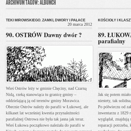
ARCHIWUM TAGÓW: ALBUMCH
TEKI MIROWSKIEGO
,
ZAMKI, DWORY I PAŁACE
KOŚCIOŁY I KLAS
20 marca 2012
90. OSTRÓW Dawny dwór ?
89. ŁUKOWA
parafialny
Wieś Ostrów leży w gminie Chęciny, nad Czarną
Nidą, rzeką stanowiąca tu granicę gminy –
Jak się potem miało
oddzielającą ją od terenów gminy Morawica.
niestety, tak solidn
Obecnie Ostrów należy do parafii w Łukowej, ale
Po półwieczu od za
kilkaset lat wcześniej kwestia przynależności
inwentarzu z 1829 r
parafialnej Ostrowa nie była tak jasna jak teraz.
wyglądał, znajdują 
Wieś Łukowa początkowo należała do parafii w
reparacji potrzeba,