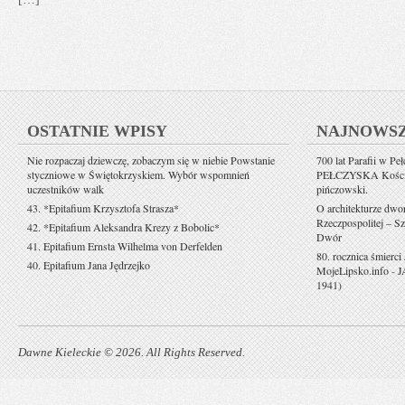
OSTATNIE WPISY
NAJNOWS
Nie rozpaczaj dziewczę, zobaczym się w niebie Powstanie
700 lat Parafii w Pe
styczniowe w Świętokrzyskiem. Wybór wspomnień
PEŁCZYSKA Kościół 
uczestników walk
pińczowski.
43. *Epitafium Krzysztofa Strasza*
O architekturze dwo
Rzeczpospolitej – Sz
42. *Epitafium Aleksandra Krezy z Bobolic*
Dwór
41. Epitafium Ernsta Wilhelma von Derfelden
80. rocznica śmierci
40. Epitafium Jana Jędrzejko
MojeLipsko.info
-
J
1941)
Dawne Kieleckie © 2026. All Rights Reserved.