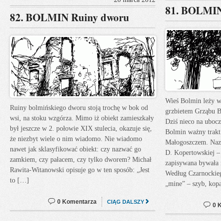
81. BOLMIN
82. BOLMIN Ruiny dworu
Wieś Bolmin leży w
Ruiny bolmińskiego dworu stoją trochę w bok od
grzbietem Grząbu B
wsi, na stoku wzgórza. Mimo iż obiekt zamieszkały
Dziś nieco na ubocz
był jeszcze w 2. połowie XIX stulecia, okazuje się,
Bolmin ważny trakt
że niezbyt wiele o nim wiadomo. Nie wiadomo
Małogoszczem. Naz
nawet jak sklasyfikować obiekt: czy nazwać go
D. Kopertowskiej –
zamkiem, czy pałacem, czy tylko dworem? Michał
zapisywana bywała 
Rawita-Witanowski opisuje go w ten sposób: „Jest
Według Czarnockieg
to […]
„mine” – szyb, kop
0 Komentarza
CIĄG DALSZY
0 