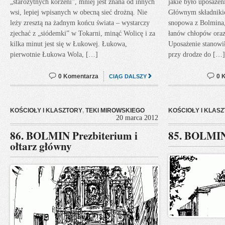
„starożytnych korzeni”, mniej jest znana od innych
jakie było uposażen
wsi, lepiej wpisanych w obecną sieć drożną. Nie
Głównym składnikie
leży zresztą na żadnym końcu świata – wystarczy
snopowa z Bolmina,
zjechać z „siódemki” w Tokarni, minąć Wolicę i za
łanów chłopów oraz
kilka minut jest się w Łukowej. Łukowa,
Uposażenie stanowił
pierwotnie Łukowa Wola, […]
przy drodze do […]
0 Komentarza
0 
CIĄG DALSZY
KOŚCIOŁY I KLASZTORY
,
TEKI MIROWSKIEGO
KOŚCIOŁY I KLAS
20 marca 2012
86. BOLMIN Prezbiterium i
85. BOLMIN 
ołtarz główny