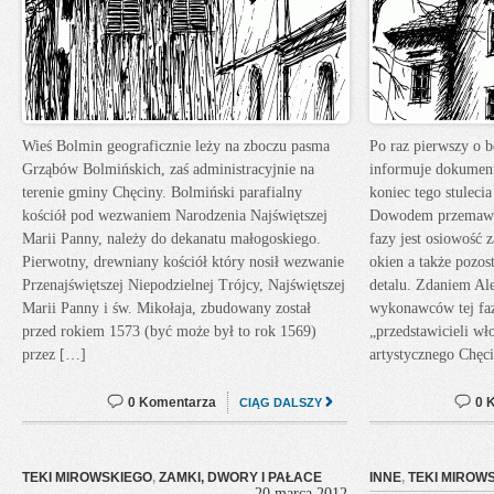
Wieś Bolmin geograficznie leży na zboczu pasma
Po raz pierwszy o 
Grząbów Bolmińskich, zaś administracyjnie na
informuje dokumen
terenie gminy Chęciny. Bolmiński parafialny
koniec tego stuleci
kościół pod wezwaniem Narodzenia Najświętszej
Dowodem przemawia
Marii Panny, należy do dekanatu małogoskiego.
fazy jest osiowość 
Pierwotny, drewniany kościół który nosił wezwanie
okien a także pozos
Przenajświętszej Niepodzielnej Trójcy, Najświętszej
detalu. Zdaniem Ale
Marii Panny i św. Mikołaja, zbudowany został
wykonawców tej faz
przed rokiem 1573 (być może był to rok 1569)
„przedstawicieli wł
przez […]
artystycznego Chęc
0 Komentarza
0 
CIĄG DALSZY
TEKI MIROWSKIEGO
,
ZAMKI, DWORY I PAŁACE
INNE
,
TEKI MIROW
20 marca 2012