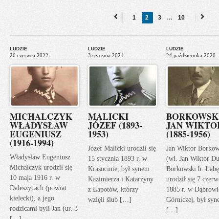
1
2
3
…
10
«
Next
Previous
»
LUDZIE
LUDZIE
LUDZIE
26 czerwca 2022
3 stycznia 2021
24 października 2020
MICHALCZYK
MALICKI
BORKOWSK
WŁADYSŁAW
JÓZEF (1893-
JAN WIKTO
EUGENIUSZ
1953)
(1885-1956)
(1916-1994)
Józef Malicki urodził się
Jan Wiktor Borkow
Władysław Eugeniusz
15 stycznia 1893 r. w
(wł. Jan Wiktor Du
Michalczyk urodził się
Krasocinie, był synem
Borkowski h. Łabę
10 maja 1916 r. w
Kazimierza i Katarzyny
urodził się 7 czerw
Daleszycach (powiat
z Łapotów, którzy
1885 r. w Dąbrowi
kielecki), a jego
wzięli ślub […]
Górniczej, był sy
rodzicami byli Jan (ur. 3
[…]
[…]