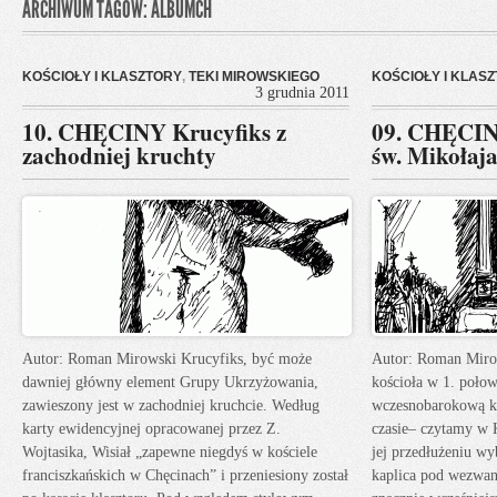
ARCHIWUM TAGÓW: ALBUMCH
KOŚCIOŁY I KLASZTORY
,
TEKI MIROWSKIEGO
KOŚCIOŁY I KLAS
3 grudnia 2011
10. CHĘCINY Krucyfiks z
09. CHĘCIN
zachodniej kruchty
św. Mikołaj
Autor: Roman Mirowski Krucyfiks, być może
Autor: Roman Miro
dawniej główny element Grupy Ukrzyżowania,
kościoła w 1. poł
zawieszony jest w zachodniej kruchcie. Według
wczesnobarokową k
karty ewidencyjnej opracowanej przez Z.
czasie– czytamy w 
Wojtasika, Wisiał „zapewne niegdyś w kościele
jej przedłużeniu w
franciszkańskich w Chęcinach” i przeniesiony został
kaplica pod wezwan