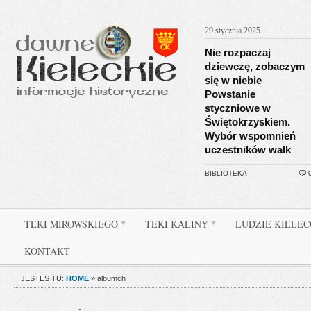
29 stycznia 2025
Nie rozpaczaj
dziewczę, zobaczym
się w niebie
Powstanie
styczniowe w
Świętokrzyskiem.
Wybór wspomnień
uczestników walk
BIBLIOTEKA
TEKI MIROWSKIEGO
TEKI KALINY
LUDZIE KIELE
KONTAKT
JESTEŚ TU:
HOME
»
albumch