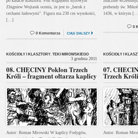
po kasacie klasztoru. Pod względem stylowym
znacznie wcześniejs
Zbigniew Wojtasik ocenia, że jest to „barok z
prebendy św. Mikoł
cechami ludowymi”. Figura ma 230 cm wysokości,
1436, w którym […
[…]
0 
0 Komentarza
CIĄG DALSZY
KOŚCIOŁY I KLASZTORY
,
TEKI MIROWSKIEGO
KOŚCIOŁY I KLAS
3 grudnia 2011
08. CHĘCINY Pokłon Trzech
07. CHECINY
Króli – fragment ołtarza kaplicy
Trzech Król
Autor: Roman Mirowski W kaplicy Fodygów,
Autor: Roman Miro