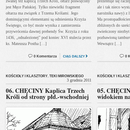
zwanej też kaplicą Trzech Króli, ołtarz poświęcony
prezentuje się racze
jest Męce Pańskiej. Tylko niewielki fragment
ale i tak nieco wys
ołtarza ma związek z Trzema Królami. Jego
narożnika nawy) z l
dominującymi elementami są odniesienia Krzyża
Ma prostopadłoście
Świętego, co być może wynika z zamierzenia
zbliżonych do sześc
przywrócenia dawnej prebendy Św. Krzyża z roku
zwieńczony niezby
1436, „odnalezionej” pod koniec XVI stulecia przez
pozbawioną tamburu
ks. Mateusza Postha […]
Wewnątrz […]
0 Komentarza
0 
CIĄG DALSZY
KOŚCIOŁY I KLASZTORY
,
TEKI MIROWSKIEGO
KOŚCIOŁY I KLAS
3 grudnia 2011
06. CHĘCINY Kaplica Trzech
05. CHĘCIN
Króli od strony płd.-wschodniej
widokiem na