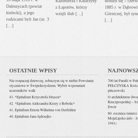
Kazimierza i Katarzyny
urodził się 7 czerw
Daleszycach (powiat
z Łapotów, którzy
1885 r. w Dąbrowi
kielecki), a jego
wzięli ślub […]
Górniczej, był sy
rodzicami byli Jan (ur. 3
[…]
[…]
OSTATNIE WPISY
NAJNOWS
Nie rozpaczaj dziewczę, zobaczym się w niebie Powstanie
700 lat Parafii w Pe
styczniowe w Świętokrzyskiem. Wybór wspomnień
PEŁCZYSKA Kościół 
uczestników walk
pińczowski.
43. *Epitafium Krzysztofa Strasza*
O architekturze dwo
Rzeczpospolitej – Sz
42. *Epitafium Aleksandra Krezy z Bobolic*
Dwór
41. Epitafium Ernsta Wilhelma von Derfelden
80. rocznica śmierci
40. Epitafium Jana Jędrzejko
MojeLipsko.info
-
J
1941)