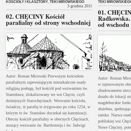
KOŚCIOŁY I KLASZTORY
,
TEKI MIROWSKIEGO
TEKI MIROWSKIEG
3 grudnia 2011
01. CHĘCIN
02. CHĘCINY Kościół
Radkowska.
parafialny od strony wschodniej
od wschodu
Autor: Roman Mirowski Pierwszym kościołem
Autor: Roman Miro
parafialnym zapewniającym mieszkańcom osady
w zajmowanym obecn
religijną posługę, był kościół pod wezwaniem św.
zbudowanemu nieco
Stanisława, zlokalizowany we wsi Chęcin, czyli
doszło do lokacji m
dzisiejszych Starochęcinach. Wezwanie kościoła,
magdeburskie funkc
świadczy, iż parafię te erygowano po roku 1254, w
służebna, spełniają
którym to św. Stanisław doczekał się kanonizacji.
zamku. Nazwa osady
Obecny kościół parafialny w obecnych Chęcinach,
pobliskiej wsi Chę
noszący wezwanie św. Bartłomieja i św. Jadwigi
Nowe Chęciny, pote