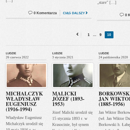
[…]
„stare” […]
0 Komentarza
CIĄG DALSZY
0 
1
…
9
10
«
Previous
LUDZIE
LUDZIE
LUDZIE
26 czerwca 2022
3 stycznia 2021
24 października 2020
MICHALCZYK
MALICKI
BORKOWSK
WŁADYSŁAW
JÓZEF (1893-
JAN WIKTO
EUGENIUSZ
1953)
(1885-1956)
(1916-1994)
Józef Malicki urodził się
Jan Wiktor Borkow
Władysław Eugeniusz
15 stycznia 1893 r. w
(wł. Jan Wiktor Du
Michalczyk urodził się
Krasocinie, był synem
Borkowski h. Łabę
10 maja 1916 r. w