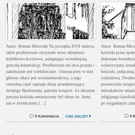
Autor: Roman Mirowski Na początku XVII stulecia
Autor: Roman Mirow
także prezbiterium otrzymało nowe sklepienia
kościoła przez społ
kolebkowo-krzyżowe, zastępujące wcześniejszą,
dokonano konsekracj
gotycką konstrukcję. Prezbiterium ma dwa przęsła i
wykorzystany zosta
zakończone jest wielobocznie. Umieszczony w nim
kościoła, połączoną
główny ołtarz jest wczesnobarokowy, a jego
rozbudową. Dwukro
centralną część zajmuje obraz przedstawiający
powierzchni świątyn
świętego Bartłomieja, patrona świątyni. Za obrazem
mieszkańców miasta,
patrona kościoła umieszczony był obraz św. Anny,
religijnego katolick
zaś w zwieńczeniu […]
po wygaśnięciu zai
0 Komentarza
0 
CIĄG DALSZY