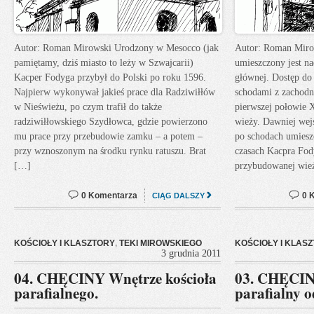
Autor: Roman Mirowski Urodzony w Mesocco (jak
Autor: Roman Miro
pamiętamy, dziś miasto to leży w Szwajcarii)
umieszczony jest n
Kacper Fodyga przybył do Polski po roku 1596.
głównej. Dostęp do 
Najpierw wykonywał jakieś prace dla Radziwiłłów
schodami z zachodni
w Nieświeżu, po czym trafił do także
pierwszej połowie 
radziwiłłowskiego Szydłowca, gdzie powierzono
wieży. Dawniej wejś
mu prace przy przebudowie zamku – a potem –
po schodach umiesz
przy wznoszonym na środku rynku ratuszu. Brat
czasach Kacpra Fody
[…]
przybudowanej wie
0 Komentarza
0 
CIĄG DALSZY
KOŚCIOŁY I KLASZTORY
,
TEKI MIROWSKIEGO
KOŚCIOŁY I KLAS
3 grudnia 2011
04. CHĘCINY Wnętrze kościoła
03. CHĘCIN
parafialnego.
parafialny o