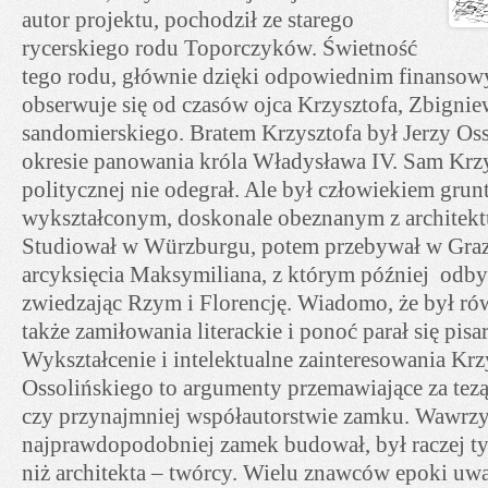
autor projektu, pochodził ze starego
rycerskiego rodu Toporczyków. Świetność
tego rodu, głównie dzięki odpowiednim finanso
obserwuje się od czasów ojca Krzysztofa, Zbigni
sandomierskiego. Bratem Krzysztofa był Jerzy Oss
okresie panowania króla Władysława IV. Sam Krzys
politycznej nie odegrał. Ale był człowiekiem gru
wykształconym, doskonale obeznanym z architektu
Studiował w Würzburgu, potem przebywał w Gra
arcyksięcia Maksymiliana, z którym później odbył 
zwiedzając Rzym i Florencję. Wiadomo, że był ró
także zamiłowania literackie i ponoć parał się pis
Wykształcenie i intelektualne zainteresowania Krz
Ossolińskiego to argumenty przemawiające za tezą 
czy przynajmniej współautorstwie zamku. Wawrzy
najprawdopodobniej zamek budował, był raczej 
niż architekta – twórcy. Wielu znawców epoki uwa