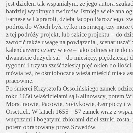
jest dziełem tak wspaniałym, że jego autora szuka
bardziej wybitnych twórców. Istnieje wiele analo
Farnese w Capraroli, dzieła Jacopo Barozziego, z
podróż do Włoch była tylko inspiracją, czy może 
z tej podróży projekt, lub szkice projektu – do dz
zwrócić także uwagę na powiązania „scenariusza”
kalendarzem: cztery wieże – jako odniesienie do c
dwanaście dużych sal – do miesięcy, pięćdziesiąt
tygodni i trzysta sześćdziesiąt pięć okien do iloś
mówią też, że ośmioboczna wieża mieścić miała as
pracownię.
Po śmierci Krzysztofa Ossolińskiego zamek odzied
roku 1650 właścicielami są Kalinowscy, potem Wi
Morstinowie, Pacowie, Sołtykowie, Łempiccy i w
Orsettich. W latach 1655 – 57 zamek wraz z wspa
wnętrzami i bogatymi zbiorami dzieł sztuki został
potem obrabowany przez Szwedów.