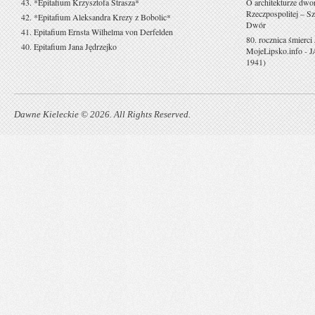
43. *Epitafium Krzysztofa Strasza*
O architekturze dwo
Rzeczpospolitej – Sz
42. *Epitafium Aleksandra Krezy z Bobolic*
Dwór
41. Epitafium Ernsta Wilhelma von Derfelden
80. rocznica śmierci
40. Epitafium Jana Jędrzejko
MojeLipsko.info
-
J
1941)
Dawne Kieleckie © 2026. All Rights Reserved.