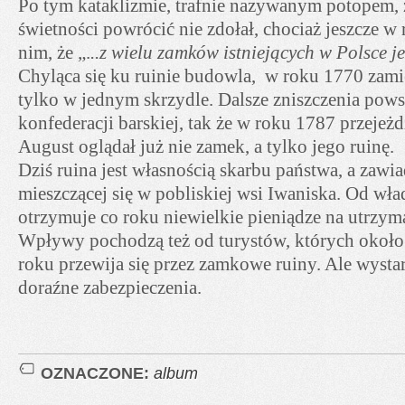
Po tym kataklizmie, trafnie nazywanym potopem,
świetności powrócić nie zdołał, chociaż jeszcze w
nim, że „.
..z wielu zamków istniejących w Polsce je
Chyląca się ku ruinie budowla, w roku 1770 zamie
tylko w jednym skrzydle. Dalsze zniszczenia pows
konfederacji barskiej, tak że w roku 1787 przejeż
August oglądał już nie zamek, a tylko jego ruinę.
Dziś ruina jest własnością skarbu państwa, a zawi
mieszczącej się w pobliskiej wsi Iwaniska. Od w
otrzymuje co roku niewielkie pieniądze na utrzym
Wpływy pochodzą też od turystów, których około 
roku przewija się przez zamkowe ruiny. Ale wystar
doraźne zabezpieczenia.
OZNACZONE:
album