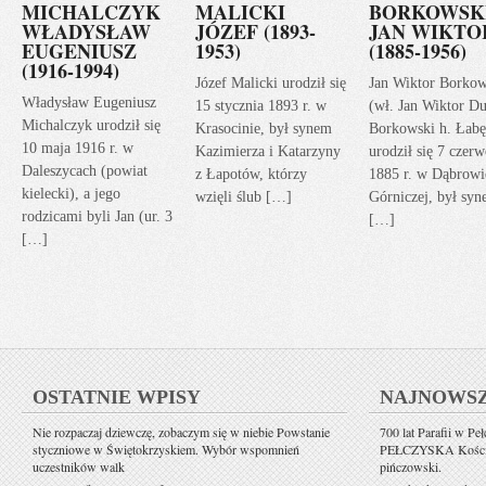
MICHALCZYK
MALICKI
BORKOWSK
WŁADYSŁAW
JÓZEF (1893-
JAN WIKTO
EUGENIUSZ
1953)
(1885-1956)
(1916-1994)
Józef Malicki urodził się
Jan Wiktor Borkow
Władysław Eugeniusz
15 stycznia 1893 r. w
(wł. Jan Wiktor Du
Michalczyk urodził się
Krasocinie, był synem
Borkowski h. Łabę
10 maja 1916 r. w
Kazimierza i Katarzyny
urodził się 7 czerw
Daleszycach (powiat
z Łapotów, którzy
1885 r. w Dąbrowi
kielecki), a jego
wzięli ślub […]
Górniczej, był sy
rodzicami byli Jan (ur. 3
[…]
[…]
OSTATNIE WPISY
NAJNOWS
Nie rozpaczaj dziewczę, zobaczym się w niebie Powstanie
700 lat Parafii w Pe
styczniowe w Świętokrzyskiem. Wybór wspomnień
PEŁCZYSKA Kościół 
uczestników walk
pińczowski.