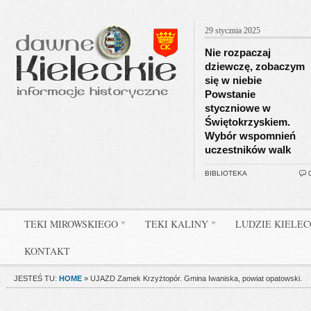
29 stycznia 2025
Nie rozpaczaj
dziewczę, zobaczym
się w niebie
Powstanie
styczniowe w
Świętokrzyskiem.
Wybór wspomnień
uczestników walk
BIBLIOTEKA
TEKI MIROWSKIEGO
TEKI KALINY
LUDZIE KIELE
KONTAKT
JESTEŚ TU:
HOME
»
UJAZD Zamek Krzyżtopór. Gmina Iwaniska, powiat opatowski.