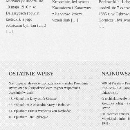
Michalczyk urodził się
Krasocinie, był synem
Borkowski h. Łabę
10 maja 1916 r. w
Kazimierza i Katarzyny
urodził się 7 czerw
Daleszycach (powiat
z Łapotów, którzy
1885 r. w Dąbrowi
kielecki), a jego
wzięli ślub […]
Górniczej, był sy
rodzicami byli Jan (ur. 3
[…]
[…]
OSTATNIE WPISY
NAJNOWS
Nie rozpaczaj dziewczę, zobaczym się w niebie Powstanie
700 lat Parafii w Pe
styczniowe w Świętokrzyskiem. Wybór wspomnień
PEŁCZYSKA Kościół 
uczestników walk
pińczowski.
43. *Epitafium Krzysztofa Strasza*
O architekturze dwo
Rzeczpospolitej – Sz
42. *Epitafium Aleksandra Krezy z Bobolic*
Dwór
41. Epitafium Ernsta Wilhelma von Derfelden
80. rocznica śmierci
40. Epitafium Jana Jędrzejko
MojeLipsko.info
-
J
1941)