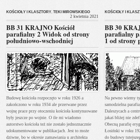
KOŚCIOŁY I KLASZTORY
,
TEKI MIROWSKIEGO
KOŚCIOŁY I KLAS
2 kwietnia 2021
BB 31 KRAJNO Kościół
BB 30 KRAJ
parafialny 2 Widok od strony
parafialny p
południowo-wschodniej
1 od strony
Budowę kościoła rozpoczęto w roku 1926 a
Na pewno wiemy tyl
zakończono w roku 1934 ale przerwane przez
samodzielna parafia
wojnę prace przy otoczeniu kościoła kontynuowane
Daleszycach a centr
były jeszcze po wojnie. O ile mi wiadomo
jakaś bliżej nie zd
autorstwo kościoła też nie zostało jednoznacznie
Obecną parafię ery
udokumentowane w publikacjach. Jest to może
Łosiński w roku 192
dziwne, bo w okresie zamawiania u architekta
do budowy tutejsze