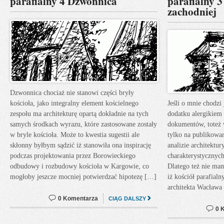
parafialny 4 Dzwonnica
parafialny 
zachodniej
Dzwonnica chociaż nie stanowi części bryły
kościoła, jako integralny element kościelnego
Jeśli o mnie chodzi
zespołu ma architekturę opartą dokładnie na tych
dodatku alergikiem
samych środkach wyrazu, które zastosowane zostały
dokumentów, toteż 
w bryle kościoła. Może to kwestia sugestii ale
tylko na publikowa
skłonny byłbym sądzić iż stanowiła ona inspirację
analizie architektu
podczas projektowania przez Borowieckiego
charakterystycznyc
odbudowy i rozbudowy kościoła w Kargowie, co
Dlatego też nie mam
mogłoby jeszcze mocniej potwierdzać hipotezę […]
iż kościół parafialn
architekta Wacława
0 Komentarza
CIĄG DALSZY
0 