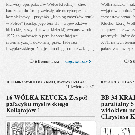
Pierwszy opis pałacu w Wólce Kłuckiej – choć
Wólka Kłucka – jak 
bardzo co do formy zwięzły, ale merytorycznie
wyjątkowo „młoda”,
kompleksowy – przyniósł „Katalog zabytków sztuki
szesnastowieczna. 
w Polsce” (ściślej; jego tom III – województwo
Kłucko, której Wólk
kieleckie, zeszyt 4 powiat kielecki) wydany w roku
Jej powstanie związ
1957 na podstawie o parę lat wcześniejszej
przemysłu, który d
inwentaryzacji, dokonanej przez Tadeusza
XVII na tych teren
Przypkowskiego. Nie jest on długi, co pozwala […]
pałacu zachowały si
0 Komentarza
0 
CIĄG DALSZY
TEKI MIROWSKIEGO
,
ZAMKI, DWORY I PAŁACE
KOŚCIOŁY I KLAS
11 kwietnia 2021
16 WÓLKA KŁUCKA Zespół
BB 34 KRAJ
pałacyku myśliwskiego
parafialny 5
Kołłątajów 1
widokiem na 
Chrystusa K