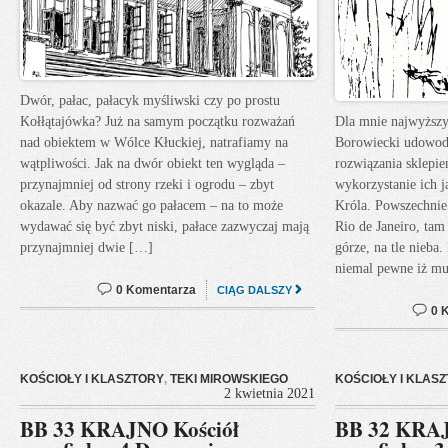
Dwór, pałac, pałacyk myśliwski czy po prostu
Kołłątajówka? Już na samym początku rozważań
Dla mnie najwyższy
nad obiektem w Wólce Kłuckiej, natrafiamy na
Borowiecki udowodn
wątpliwości. Jak na dwór obiekt ten wygląda –
rozwiązania sklepie
przynajmniej od strony rzeki i ogrodu – zbyt
wykorzystanie ich ja
okazale. Aby nazwać go pałacem – na to może
Króla. Powszechnie 
wydawać się być zbyt niski, pałace zazwyczaj mają
Rio de Janeiro, tam
przynajmniej dwie […]
górze, na tle nieba
niemal pewne iż mu
0 Komentarza
CIĄG DALSZY
0 
KOŚCIOŁY I KLASZTORY
,
TEKI MIROWSKIEGO
KOŚCIOŁY I KLAS
2 kwietnia 2021
BB 33 KRAJNO Kościół
BB 32 KRAJ