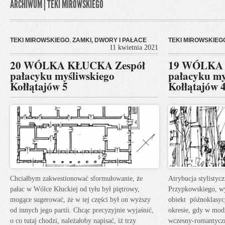
ARCHIWUM | TEKI MIROWSKIEGO
TEKI MIROWSKIEGO
,
ZAMKI, DWORY I PAŁACE
TEKI MIROWSKIEG
11 kwietnia 2021
20 WÓLKA KŁUCKA Zespół
19 WÓLKA 
pałacyku myśliwskiego
pałacyku my
Kołłątajów 5
Kołłątajów 
Chciałbym zakwestionować sformułowanie, że
Atrybucja stylistyc
pałac w Wólce Kłuckiej od tyłu był piętrowy,
Przypkowskiego, wyd
mogące sugerować, że w tej części był on wyższy
obiekt późnoklasyc
od innych jego partii. Chcąc precyzyjnie wyjaśnić,
okresie, gdy w modz
o co tutaj chodzi, należałoby napisać, iż trzy
wczesny-romantyczn