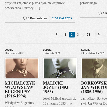
projektu znajomość pisma była niewątpliwie
parafialnego
powszechna i takowy […]
0 
0 Komentarza
CIĄG DALSZY
1
2
3
…
78
«
Next
Previous
»
LUDZIE
LUDZIE
LUDZIE
26 czerwca 2022
3 stycznia 2021
24 października 2020
MICHALCZYK
MALICKI
BORKOWSK
WŁADYSŁAW
JÓZEF (1893-
JAN WIKTO
EUGENIUSZ
1953)
(1885-1956)
(1916-1994)
Józef Malicki urodził się
Jan Wiktor Borkow
Władysław Eugeniusz
15 stycznia 1893 r. w
(wł. Jan Wiktor Du