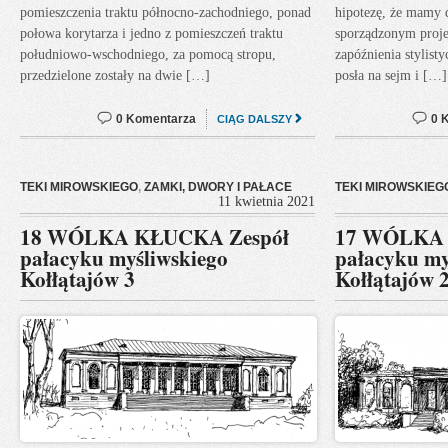
pomieszczenia traktu północno-zachodniego, ponad
hipotezę, że mamy d
połowa korytarza i jedno z pomieszczeń traktu
sporządzonym proje
południowo-wschodniego, za pomocą stropu,
zapóźnienia stylist
przedzielone zostały na dwie […]
posła na sejm i […]
0 Komentarza
0 
CIĄG DALSZY
TEKI MIROWSKIEGO
,
ZAMKI, DWORY I PAŁACE
TEKI MIROWSKIEG
11 kwietnia 2021
18 WÓLKA KŁUCKA Zespół
17 WÓLKA 
pałacyku myśliwskiego
pałacyku my
Kołłątajów 3
Kołłątajów 