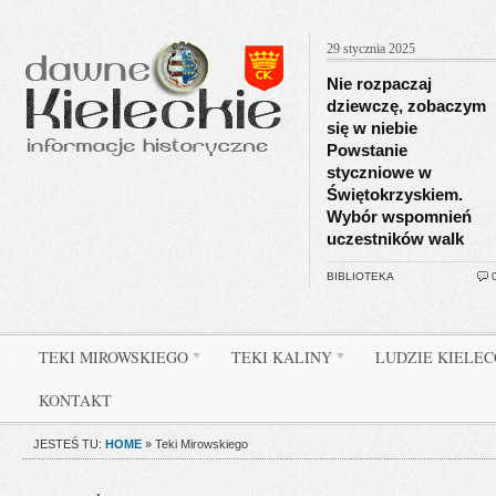
29 stycznia 2025
Nie rozpaczaj
dziewczę, zobaczym
się w niebie
Powstanie
styczniowe w
Świętokrzyskiem.
Wybór wspomnień
uczestników walk
BIBLIOTEKA
TEKI MIROWSKIEGO
TEKI KALINY
LUDZIE KIELE
KONTAKT
JESTEŚ TU:
HOME
»
Teki Mirowskiego