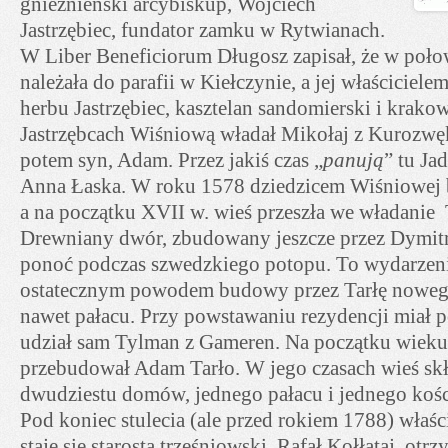
gnieźnieński arcybiskup, Wojciech
Jastrzębiec, fundator zamku w Rytwianach.
W Liber Beneficiorum Długosz zapisał, że w poł
należała do parafii w Kiełczynie, a jej właściciel
herbu Jastrzębiec, kasztelan sandomierski i krak
Jastrzębcach Wiśniową władał Mikołaj z Kurozwęk
potem syn, Adam. Przez jakiś czas „
panują
” tu Ja
Anna Łaska. W roku 1578 dziedzicem Wiśniowej 
a na początku XVII w. wieś przeszła we władanie 
Drewniany dwór, zbudowany jeszcze przez Dymitr
ponoć podczas szwedzkiego potopu. To wydarzeni
ostatecznym powodem budowy przez Tarłę noweg
nawet pałacu. Przy powstawaniu rezydencji miał
udział sam Tylman z Gameren. Na początku wieku
przebudował Adam Tarło. W jego czasach wieś skła
dwudziestu domów, jednego pałacu i jednego kośc
Pod koniec stulecia (ale przed rokiem 1788) właś
staje się starosta trześniowski, Rafał Kołłątaj, ot