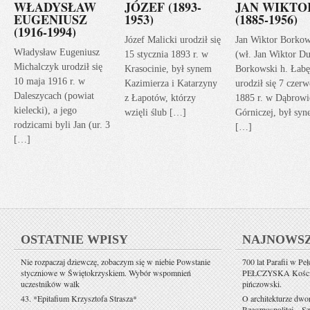
WŁADYSŁAW
JÓZEF (1893-
JAN WIKTO
EUGENIUSZ
1953)
(1885-1956)
(1916-1994)
Józef Malicki urodził się
Jan Wiktor Borkow
Władysław Eugeniusz
15 stycznia 1893 r. w
(wł. Jan Wiktor Du
Michalczyk urodził się
Krasocinie, był synem
Borkowski h. Łabę
10 maja 1916 r. w
Kazimierza i Katarzyny
urodził się 7 czerw
Daleszycach (powiat
z Łapotów, którzy
1885 r. w Dąbrowi
kielecki), a jego
wzięli ślub […]
Górniczej, był sy
rodzicami byli Jan (ur. 3
[…]
[…]
OSTATNIE WPISY
NAJNOWS
Nie rozpaczaj dziewczę, zobaczym się w niebie Powstanie
700 lat Parafii w Pe
styczniowe w Świętokrzyskiem. Wybór wspomnień
PEŁCZYSKA Kościół 
uczestników walk
pińczowski.
43. *Epitafium Krzysztofa Strasza*
O architekturze dwo
Rzeczpospolitej – Sz