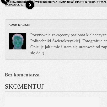
WALISKA KOŚCIÓŁ P.W. ŚWIĘTEGO KRZYŻA. GMINA NOWE MIASTO N.PILICĄ, POWIAT
MAZOWIECKIE.
ADAM MALICKI
Pozytywnie zakręcony pasjonat kielecczyzn
Politechniki Świętokrzyskiej. Fotografuje co
Opisuje jak umie i stara się uratować od z
się da :)
Bez komentarza
SKOMENTUJ