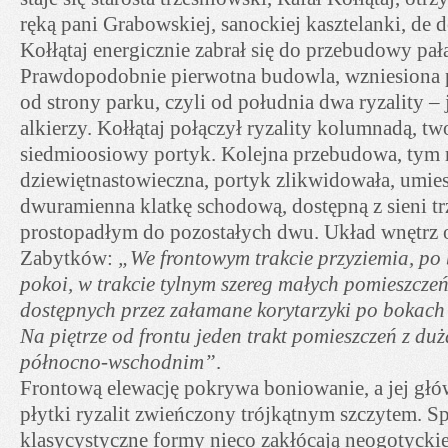
ręką pani Grabowskiej, sanockiej kasztelanki, de
Kołłątaj energicznie zabrał się do przebudowy pał
Prawdopodobnie pierwotna budowla, wzniesiona p
od strony parku, czyli od południa dwa ryzality – 
alkierzy. Kołłątaj połączył ryzality kolumnadą, t
siedmioosiowy portyk. Kolejna przebudowa, tym
dziewiętnastowieczna, portyk zlikwidowała, umie
dwuramienna klatkę schodową, dostępną z sieni t
prostopadłym do pozostałych dwu. Układ wnętrz 
Zabytków:
„We frontowym trakcie przyziemia, po 
pokoi, w trakcie tylnym szereg małych pomieszcze
dostępnych przez załamane korytarzyki po bokach 
Na piętrze od frontu jeden trakt pomieszczeń z du
północno-wschodnim”
.
Frontową elewację pokrywa boniowanie, a jej głó
płytki ryzalit zwieńczony trójkątnym szczytem. S
klasycystyczne formy nieco zakłócają neogotycki