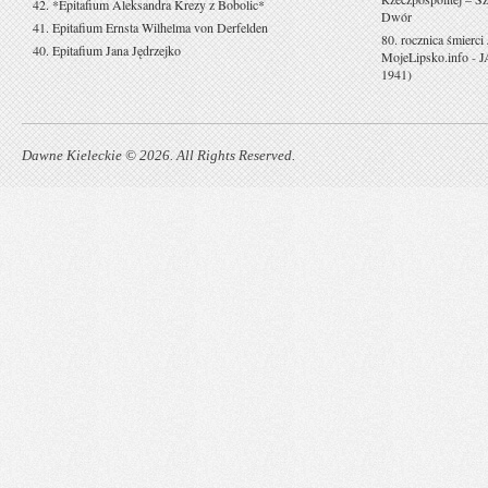
42. *Epitafium Aleksandra Krezy z Bobolic*
Dwór
41. Epitafium Ernsta Wilhelma von Derfelden
80. rocznica śmierci
40. Epitafium Jana Jędrzejko
MojeLipsko.info
-
J
1941)
Dawne Kieleckie © 2026. All Rights Reserved.