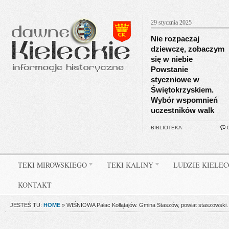
29 stycznia 2025
Nie rozpaczaj
dziewczę, zobaczym
się w niebie
Powstanie
styczniowe w
Świętokrzyskiem.
Wybór wspomnień
uczestników walk
BIBLIOTEKA
TEKI MIROWSKIEGO
TEKI KALINY
LUDZIE KIELE
KONTAKT
JESTEŚ TU:
HOME
»
WIŚNIOWA Pałac Kołłątajów. Gmina Staszów, powiat staszowski.