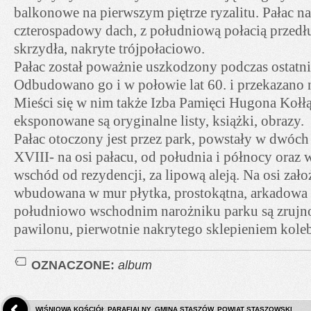
balkonowe na pierwszym piętrze ryzalitu. Pałac n
czterospadowy dach, z południową połacią przedł
skrzydła, nakryte trójpołaciowo.
Pałac został poważnie uszkodzony podczas ostatni
Odbudowano go i w połowie lat 60. i przekazano 
Mieści się w nim także Izba Pamięci Hugona Kołłą
eksponowane są oryginalne listy, książki, obrazy.
Pałac otoczony jest przez park, powstały w dwóch
XVIII- na osi pałacu, od południa i północy oraz
wschód od rezydencji, za lipową aleją. Na osi zało
wbudowana w mur płytka, prostokątna, arkadowa 
południowo wschodnim narożniku parku są zruj
pawilonu, pierwotnie nakrytego sklepieniem kol
OZNACZONE:
album
WIŚNIOWA KOŚCIÓŁ PARAFIALNY. GMINA STASZÓW, POWIAT STASZOWSKI.