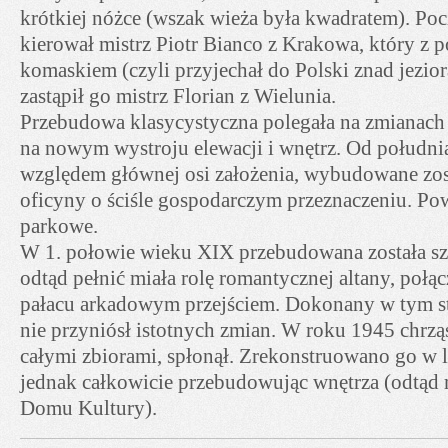
krótkiej nóżce (wszak wieża była kwadratem). Po
kierował mistrz Piotr Bianco z Krakowa, który z 
komaskiem (czyli przyjechał do Polski znad jezi
zastąpił go mistrz Florian z Wielunia.
Przebudowa klasycystyczna polegała na zmianach
na nowym wystroju elewacji i wnętrz. Od południ
względem głównej osi założenia, wybudowane zo
oficyny o ściśle gospodarczym przeznaczeniu. Pow
parkowe.
W 1. połowie wieku XIX przebudowana została sz
odtąd pełnić miała rolę romantycznej altany, połąc
pałacu arkadowym przejściem. Dokonany w tym st
nie przyniósł istotnych zmian. W roku 1945 chrzą
całymi zbiorami, spłonął. Zrekonstruowano go w 
jednak całkowicie przebudowując wnętrza (odtąd m
Domu Kultury).