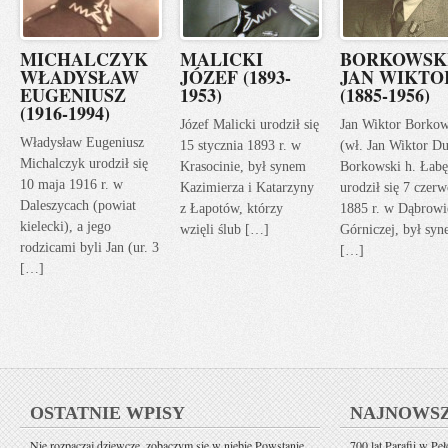
MICHALCZYK
MALICKI
BORKOWSK
WŁADYSŁAW
JÓZEF (1893-
JAN WIKTO
EUGENIUSZ
1953)
(1885-1956)
(1916-1994)
Józef Malicki urodził się
Jan Wiktor Borkow
Władysław Eugeniusz
15 stycznia 1893 r. w
(wł. Jan Wiktor Du
Michalczyk urodził się
Krasocinie, był synem
Borkowski h. Łabę
10 maja 1916 r. w
Kazimierza i Katarzyny
urodził się 7 czerw
Daleszycach (powiat
z Łapotów, którzy
1885 r. w Dąbrowi
kielecki), a jego
wzięli ślub […]
Górniczej, był sy
rodzicami byli Jan (ur. 3
[…]
[…]
OSTATNIE WPISY
NAJNOWS
Nie rozpaczaj dziewczę, zobaczym się w niebie Powstanie
700 lat Parafii w Pe