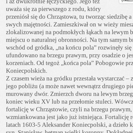
i aż dwukrotnie łęczyckiego. Jego też
uważa się za pierwszego z rodu, który
przeniósł się do Chrząstowa, tu tworząc siedzibę 
swych majętności. Zamieszkiwał on w wieży miesz
zlokalizowanej na podmokłych łąkach na lewym br
miejscu o naturalnej obronności. Na tym samym br
wschód od gródka, „na końcu pola” rozwinęły się 
ufundowano na brzegu prawym, przy osadzie o jes
korzeniach. Od tegoż „końca pola” Pobogowie prz
Koniecpolskich.
Z czasem wieża na gródku przestała wystarczać 
jego pobliżu (a może nawet wewnątrz drugiego pi
murowany dwór. Zmierzch dworu na lewym brzegu 
koniec wieku XV lub na przełomie stuleci. Wów
fortalicję w Chrząstowie, czyli na brzegu prawym
wzmiankowana jest jako już istniejąca. Fortalicj
latach 1603-5 Aleksander Koniecpolski, a dzieło
syn, Stanisław, hetman wielki koronny. Dokładnej