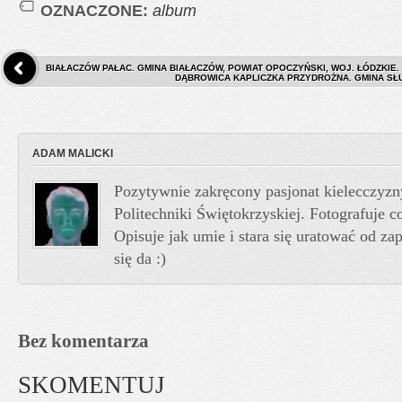
OZNACZONE:
album
BIAŁACZÓW PAŁAC. GMINA BIAŁACZÓW, POWIAT OPOCZYŃSKI, WOJ. ŁÓDZKIE.
DĄBROWICA KAPLICZKA PRZYDROŻNA. GMINA SŁU
ADAM MALICKI
Pozytywnie zakręcony pasjonat kielecczyzn
Politechniki Świętokrzyskiej. Fotografuje co
Opisuje jak umie i stara się uratować od z
się da :)
Bez komentarza
SKOMENTUJ