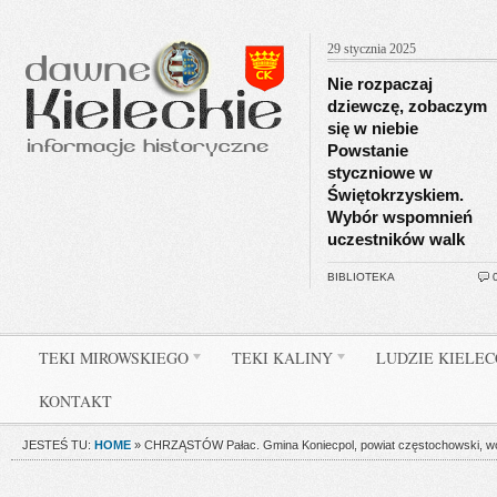
29 stycznia 2025
Nie rozpaczaj
dziewczę, zobaczym
się w niebie
Powstanie
styczniowe w
Świętokrzyskiem.
Wybór wspomnień
uczestników walk
BIBLIOTEKA
TEKI MIROWSKIEGO
TEKI KALINY
LUDZIE KIELE
KONTAKT
JESTEŚ TU:
HOME
»
CHRZĄSTÓW Pałac. Gmina Koniecpol, powiat częstochowski, woj