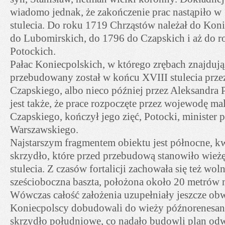
wiadomo jednak, że zakończenie prac nastąpiło w 
stulecia. Do roku 1719 Chrząstów należał do Kon
do Lubomirskich, do 1796 do Czapskich i aż do 
Potockich.
Pałac Koniecpolskich, w którego zrębach znajdują si
przebudowany został w końcu XVIII stulecia prze
Czapskiego, albo nieco później przez Aleksandra
jest także, że prace rozpoczęte przez wojewodę ma
Czapskiego, kończył jego zięć, Potocki, minister p
Warszawskiego.
Najstarszym fragmentem obiektu jest północne, k
skrzydło, które przed przebudową stanowiło wież
stulecia. Z czasów fortalicji zachowała się też wol
sześcioboczna baszta, położona około 20 metrów 
Wówczas całość założenia uzupełniały jeszcze ob
Koniecpolscy dobudowali do wieży późnorenesan
skrzydło południowe, co nadało budowli plan odw