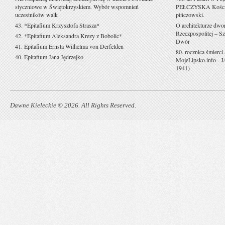
styczniowe w Świętokrzyskiem. Wybór wspomnień
PEŁCZYSKA Kościół 
uczestników walk
pińczowski.
43. *Epitafium Krzysztofa Strasza*
O architekturze dwo
Rzeczpospolitej – Sz
42. *Epitafium Aleksandra Krezy z Bobolic*
Dwór
41. Epitafium Ernsta Wilhelma von Derfelden
80. rocznica śmierci
40. Epitafium Jana Jędrzejko
MojeLipsko.info
-
J
1941)
Dawne Kieleckie © 2026. All Rights Reserved.