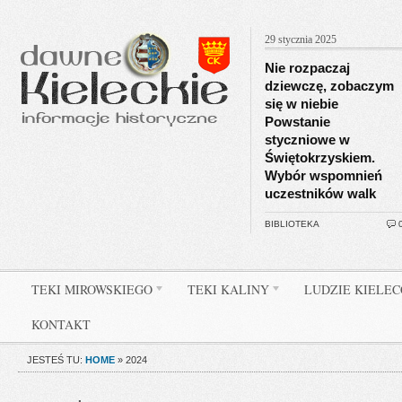
29 stycznia 2025
Nie rozpaczaj
dziewczę, zobaczym
się w niebie
Powstanie
styczniowe w
Świętokrzyskiem.
Wybór wspomnień
uczestników walk
BIBLIOTEKA
TEKI MIROWSKIEGO
TEKI KALINY
LUDZIE KIELE
KONTAKT
JESTEŚ TU:
HOME
»
2024