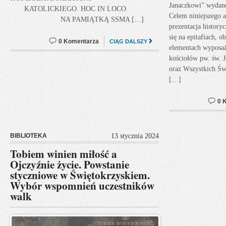
Janaczkowi” wydan
KATOLICKIEGO. HOC IN LOCO
Celem niniejszego a
NA PAMIĄTKĄ SSMA […]
prezentacja history
się na epitafiach, 
0 Komentarza
CIĄG DALSZY
elementach wyposaż
kościołów pw. św.
oraz Wszystkich Świ
[…]
0 
BIBLIOTEKA
13 stycznia 2024
Tobiem winien miłość a
Ojczyźnie życie. Powstanie
styczniowe w Świętokrzyskiem.
Wybór wspomnień uczestników
walk