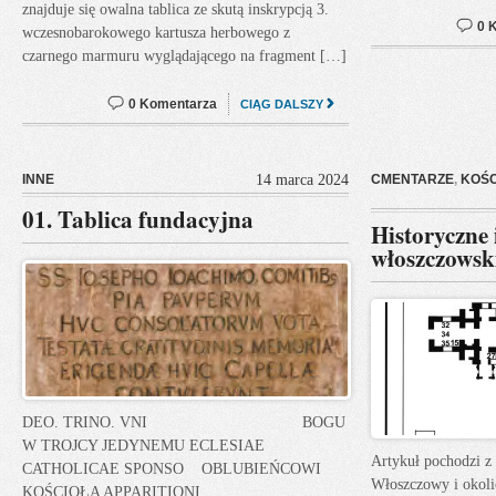
znajduje się owalna tablica ze skutą inskrypcją 3.
0 
wczesnobarokowego kartusza herbowego z
czarnego marmuru wyglądającego na fragment […]
0 Komentarza
CIĄG DALSZY
INNE
14 marca 2024
CMENTARZE
,
KOŚC
01. Tablica fundacyjna
Historyczne 
włoszczowsk
DEO. TRINO. VNI BOGU
W TROJCY JEDYNEMU ECLESIAE
Artykuł pochodzi z 
CATHOLICAE SPONSO OBLUBIEŃCOWI
Włoszczowy i okoli
KOŚCIOŁA APPARITIONI