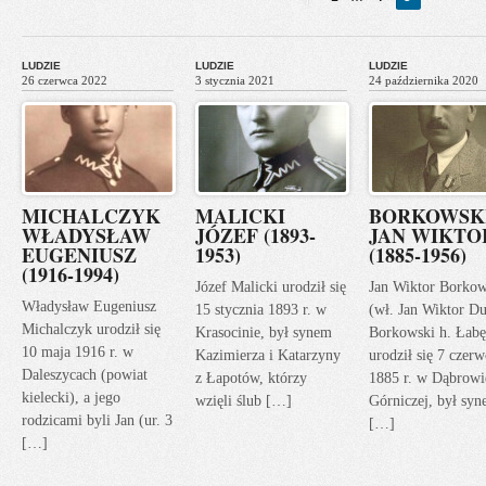
«
Previous
LUDZIE
LUDZIE
LUDZIE
26 czerwca 2022
3 stycznia 2021
24 października 2020
MICHALCZYK
MALICKI
BORKOWSK
WŁADYSŁAW
JÓZEF (1893-
JAN WIKTO
EUGENIUSZ
1953)
(1885-1956)
(1916-1994)
Józef Malicki urodził się
Jan Wiktor Borkow
Władysław Eugeniusz
15 stycznia 1893 r. w
(wł. Jan Wiktor Du
Michalczyk urodził się
Krasocinie, był synem
Borkowski h. Łabę
10 maja 1916 r. w
Kazimierza i Katarzyny
urodził się 7 czerw
Daleszycach (powiat
z Łapotów, którzy
1885 r. w Dąbrowi
kielecki), a jego
wzięli ślub […]
Górniczej, był sy
rodzicami byli Jan (ur. 3
[…]
[…]