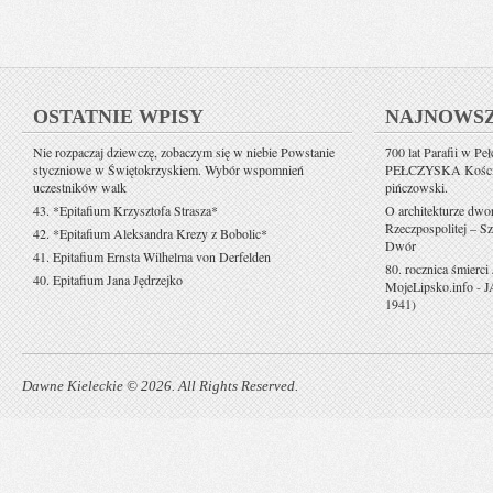
OSTATNIE WPISY
NAJNOWS
Nie rozpaczaj dziewczę, zobaczym się w niebie Powstanie
700 lat Parafii w Pe
styczniowe w Świętokrzyskiem. Wybór wspomnień
PEŁCZYSKA Kościół 
uczestników walk
pińczowski.
43. *Epitafium Krzysztofa Strasza*
O architekturze dwo
Rzeczpospolitej – Sz
42. *Epitafium Aleksandra Krezy z Bobolic*
Dwór
41. Epitafium Ernsta Wilhelma von Derfelden
80. rocznica śmierci
40. Epitafium Jana Jędrzejko
MojeLipsko.info
-
J
1941)
Dawne Kieleckie © 2026. All Rights Reserved.