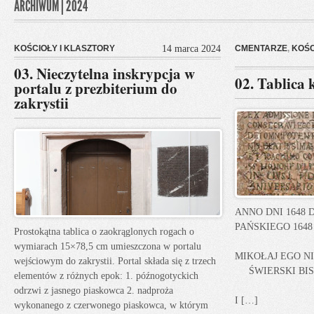
ARCHIWUM | 2024
KOŚCIOŁY I KLASZTORY
14 marca 2024
CMENTARZE
,
KOŚC
03. Nieczytelna inskrypcja w
02. Tablica
portalu z prezbiterium do
zakrystii
ANNO DNI 16
PAŃSKIEGO 1
Prostokątna tablica o zaokrąglonych rogach o
ZAŚ 27 
wymiarach 15×78,5 cm umieszczona w portalu
MIKOŁAJ EGO N
wejściowym do zakrystii. Portal składa się z trzech
ŚWIERSKI BIS
elementów z różnych epok: 1. późnogotyckich
SUF
odrzwi z jasnego piaskowca 2. nadproża
I […]
wykonanego z czerwonego piaskowca, w którym