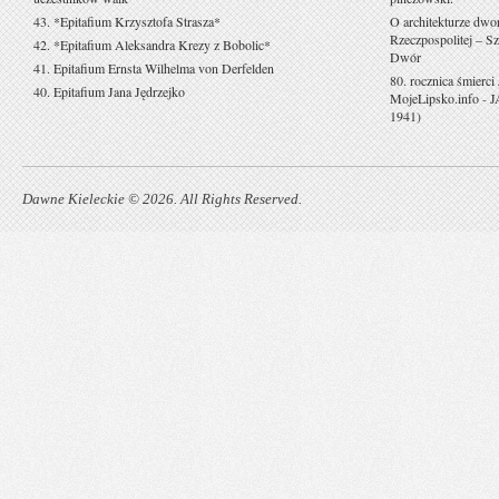
43. *Epitafium Krzysztofa Strasza*
O architekturze dwo
Rzeczpospolitej – Sz
42. *Epitafium Aleksandra Krezy z Bobolic*
Dwór
41. Epitafium Ernsta Wilhelma von Derfelden
80. rocznica śmierci
40. Epitafium Jana Jędrzejko
MojeLipsko.info
-
J
1941)
Dawne Kieleckie © 2026. All Rights Reserved.