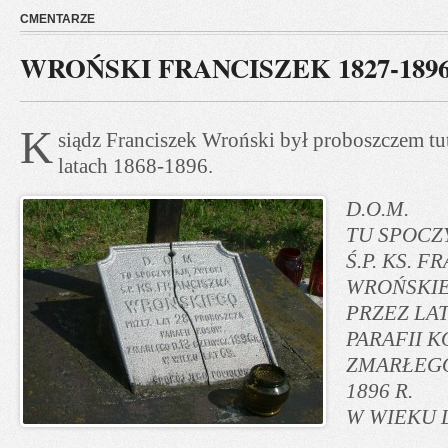
CMENTARZE
WROŃSKI FRANCISZEK 1827-189
K
siądz Franciszek Wroński był proboszczem tut
latach 1868-1896.
D.O.M.
TU SPOCZ
Ś.P. KS. 
WROŃSKI
PRZEZ LA
PARAFII 
ZMARŁEGO
1896 R.
W WIEKU L