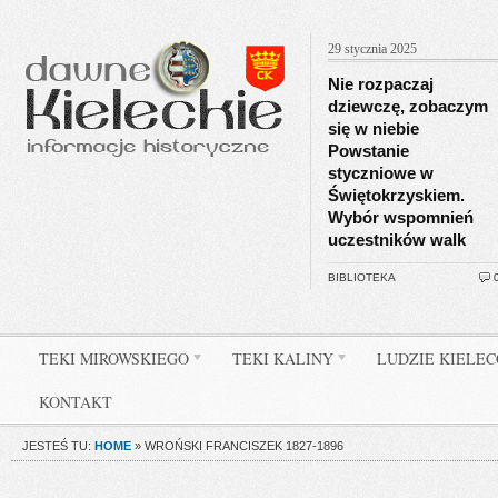
29 stycznia 2025
Nie rozpaczaj
dziewczę, zobaczym
się w niebie
Powstanie
styczniowe w
Świętokrzyskiem.
Wybór wspomnień
uczestników walk
BIBLIOTEKA
TEKI MIROWSKIEGO
TEKI KALINY
LUDZIE KIELE
KONTAKT
JESTEŚ TU:
HOME
»
WROŃSKI FRANCISZEK 1827-1896