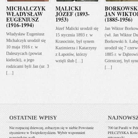
MICHALCZYK
MALICKI
BORKOWSK
WŁADYSŁAW
JÓZEF (1893-
JAN WIKTO
EUGENIUSZ
1953)
(1885-1956)
(1916-1994)
Józef Malicki urodził się
Jan Wiktor Borkow
Władysław Eugeniusz
15 stycznia 1893 r. w
(wł. Jan Wiktor Du
Michalczyk urodził się
Krasocinie, był synem
Borkowski h. Łabę
10 maja 1916 r. w
Kazimierza i Katarzyny
urodził się 7 czerw
Daleszycach (powiat
z Łapotów, którzy
1885 r. w Dąbrowi
kielecki), a jego
wzięli ślub […]
Górniczej, był sy
rodzicami byli Jan (ur. 3
[…]
[…]
OSTATNIE WPISY
NAJNOWS
Nie rozpaczaj dziewczę, zobaczym się w niebie Powstanie
700 lat Parafii w Pe
styczniowe w Świętokrzyskiem. Wybór wspomnień
PEŁCZYSKA Kościół 
uczestników walk
pińczowski.