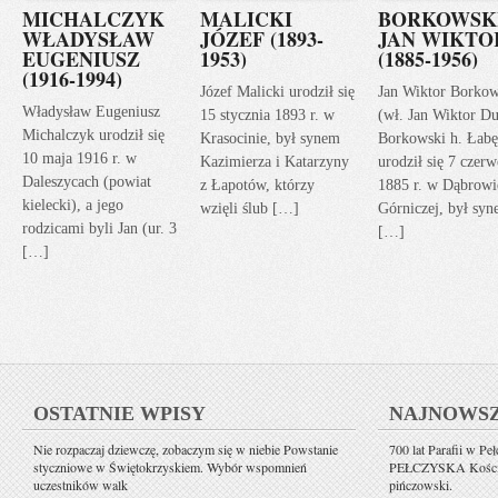
MICHALCZYK
MALICKI
BORKOWSK
WŁADYSŁAW
JÓZEF (1893-
JAN WIKTO
EUGENIUSZ
1953)
(1885-1956)
(1916-1994)
Józef Malicki urodził się
Jan Wiktor Borkow
Władysław Eugeniusz
15 stycznia 1893 r. w
(wł. Jan Wiktor Du
Michalczyk urodził się
Krasocinie, był synem
Borkowski h. Łabę
10 maja 1916 r. w
Kazimierza i Katarzyny
urodził się 7 czerw
Daleszycach (powiat
z Łapotów, którzy
1885 r. w Dąbrowi
kielecki), a jego
wzięli ślub […]
Górniczej, był sy
rodzicami byli Jan (ur. 3
[…]
[…]
OSTATNIE WPISY
NAJNOWS
Nie rozpaczaj dziewczę, zobaczym się w niebie Powstanie
700 lat Parafii w Pe
styczniowe w Świętokrzyskiem. Wybór wspomnień
PEŁCZYSKA Kościół 
uczestników walk
pińczowski.