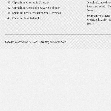
43. *Epitafium Krzysztofa Strasza*
O architekturze dwo
Rzeczpospolitej – Sz
42. *Epitafium Aleksandra Krezy z Bobolic*
Dwór
41. Epitafium Ernsta Wilhelma von Derfelden
80. rocznica śmierci
40. Epitafium Jana Jędrzejko
MojeLipsko.info
-
J
1941)
Dawne Kieleckie © 2026. All Rights Reserved.