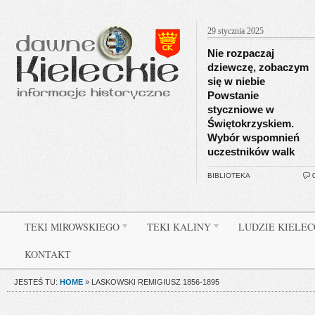
29 stycznia 2025
Nie rozpaczaj
dziewczę, zobaczym
się w niebie
Powstanie
styczniowe w
Świętokrzyskiem.
Wybór wspomnień
uczestników walk
BIBLIOTEKA
TEKI MIROWSKIEGO
TEKI KALINY
LUDZIE KIELE
KONTAKT
JESTEŚ TU:
HOME
»
LASKOWSKI REMIGIUSZ 1856-1895