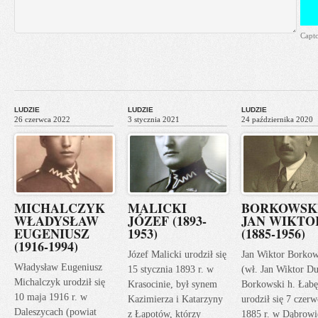
Capt
LUDZIE
LUDZIE
LUDZIE
26 czerwca 2022
3 stycznia 2021
24 października 2020
MICHALCZYK
MALICKI
BORKOWSK
WŁADYSŁAW
JÓZEF (1893-
JAN WIKTO
EUGENIUSZ
1953)
(1885-1956)
(1916-1994)
Józef Malicki urodził się
Jan Wiktor Borkow
Władysław Eugeniusz
15 stycznia 1893 r. w
(wł. Jan Wiktor Du
Michalczyk urodził się
Krasocinie, był synem
Borkowski h. Łabę
10 maja 1916 r. w
Kazimierza i Katarzyny
urodził się 7 czerw
Daleszycach (powiat
z Łapotów, którzy
1885 r. w Dąbrowi