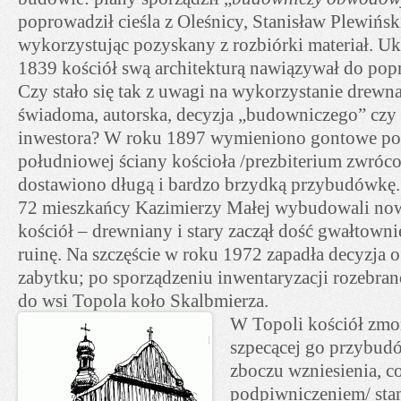
poprowadził cieśla z Oleśnicy, Stanisław Plewińsk
wykorzystując pozyskany z rozbiórki materiał. 
1839 kościół swą architekturą nawiązywał do pop
Czy stało się tak z uwagi na wykorzystanie drewna
świadoma, autorska, decyzja „budowniczego” czy
inwestora? W roku 1897 wymieniono gontowe pok
południowej ściany kościoła /prezbiterium zwróc
dostawiono długą i bardzo brzydką przybudówkę.
72 mieszkańcy Kazimierzy Małej wybudowali n
kościół – drewniany i stary zaczął dość gwałtown
ruinę. Na szczęście w roku 1972 zapadła decyzja o
zabytku; po sporządzeniu inwentaryzacji rozebran
do wsi Topola koło Skalbmierza.
W Topoli kościół zm
szpecącej go przybudó
zboczu wzniesienia, c
podpiwniczeniem/ sta