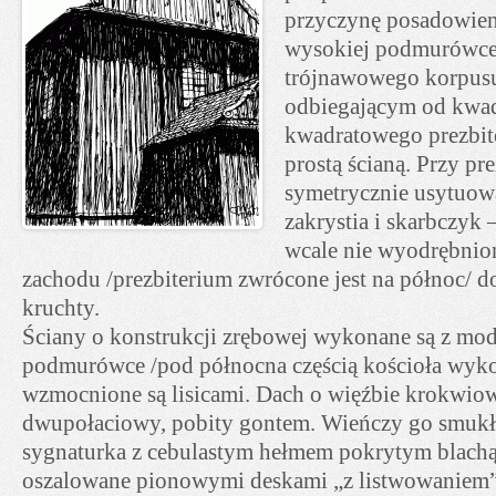
przyczynę posadowien
wysokiej podmurówce. 
trójnawowego korpusu,
odbiegającym od kwad
kwadratowego prezbit
prostą ścianą. Przy pr
symetrycznie usytuowa
zakrystia i skarbczyk 
wcale nie wyodrębnion
zachodu /prezbiterium zwrócone jest na północ/ d
kruchty.
Ściany o konstrukcji zrębowej wykonane są z mod
podmurówce /pod północna częścią kościoła wyko
wzmocnione są lisicami. Dach o więźbie krokwiow
dwupołaciowy, pobity gontem. Wieńczy go smukł
sygnaturka z cebulastym hełmem pokrytym blachą
oszalowane pionowymi deskami „z listwowaniem