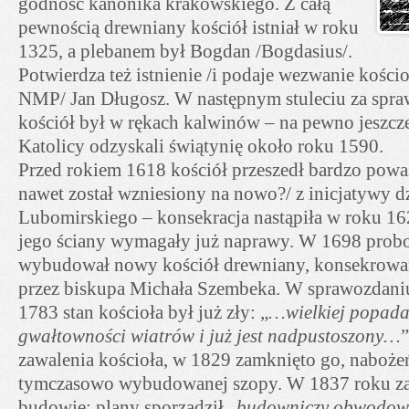
godność kanonika krakowskiego. Z całą
pewnością drewniany kościół istniał w roku
1325, a plebanem był Bogdan /Bogdasius/.
Potwierdza też istnienie /i podaje wezwanie kośc
NMP/ Jan Długosz. W następnym stuleciu za spr
kościół był w rękach kalwinów – na pewno jeszcz
Katolicy odzyskali świątynię około roku 1590.
Przed rokiem 1618 kościół przeszedł bardzo pow
nawet został wzniesiony na nowo?/ z inicjatywy dz
Lubomirskiego – konsekracja nastąpiła w roku 16
jego ściany wymagały już naprawy. W 1698 probo
wybudował nowy kościół drewniany, konsekrowa
przez biskupa Michała Szembeka. W sprawozdaniu
1783 stan kościoła był już zły: „
…wielkiej popada 
gwałtowności wiatrów i już jest nadpustoszony…
”
zawalenia kościoła, w 1829 zamknięto go, naboże
tymczasowo wybudowanej szopy. W 1837 roku za
budowie: plany sporządził „
budowniczy obwodow