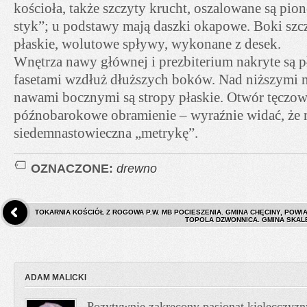
kościoła, także szczyty krucht, oszalowane są pi
styk”; u podstawy mają daszki okapowe. Boki szc
płaskie, wolutowe spływy, wykonane z desek.
Wnętrza nawy głównej i prezbiterium nakryte są p
fasetami wzdłuż dłuższych boków. Nad niższymi 
nawami bocznymi są stropy płaskie. Otwór tęczo
późnobarokowe obramienie – wyraźnie widać, że
siedemnastowieczna „metrykę”.
OZNACZONE:
drewno
TOKARNIA KOŚCIÓŁ Z ROGOWA P.W. MB POCIESZENIA. GMINA CHĘCINY, POWIA
TOPOLA DZWONNICA. GMINA SKALB
ADAM MALICKI
Pozytywnie zakręcony pasjonat kielecczyzn