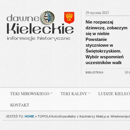
29 stycznia 2025
Nie rozpaczaj
dziewczę, zobaczym
się w niebie
Powstanie
styczniowe w
Świętokrzyskiem.
Wybór wspomnień
uczestników walk
BIBLIOTEKA
TEKI MIROWSKIEGO
TEKI KALINY
LUDZIE KIELE
KONTAKT
JESTEŚ TU:
HOME
»
TOPOLA Kościół parafialny z Kazimierzy Małej p.w. Wniebowzięci