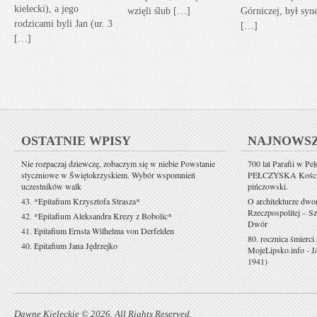
kielecki), a jego
wzięli ślub […]
Górniczej, był sy
rodzicami byli Jan (ur. 3
[…]
[…]
OSTATNIE WPISY
NAJNOWS
Nie rozpaczaj dziewczę, zobaczym się w niebie Powstanie
700 lat Parafii w Pe
styczniowe w Świętokrzyskiem. Wybór wspomnień
PEŁCZYSKA Kościół 
uczestników walk
pińczowski.
43. *Epitafium Krzysztofa Strasza*
O architekturze dwo
Rzeczpospolitej – Sz
42. *Epitafium Aleksandra Krezy z Bobolic*
Dwór
41. Epitafium Ernsta Wilhelma von Derfelden
80. rocznica śmierci
40. Epitafium Jana Jędrzejko
MojeLipsko.info
-
J
1941)
Dawne Kieleckie © 2026. All Rights Reserved.