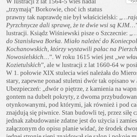
W lustracji z lat 1564-5 wieś nadal
„trzymają” Borkowie, choć ich status
prawny tak naprawdę nie był właścicielski: „
…rajc
Pyrzchnycze dali sprawę, że te dwie wsi są KJM…
lustracji. Ksiądz Wiśniewski pisze o Szczecnie: „
…
do Stanisława Borka. Miało należeć do Koniecpol
Kochanowskich, którzy wystawili pałac na Pierzc
Nowosielskich…
”. W roku 1615 wieś jest „
we wła
Kozietulskich
”, ale w lustracji z lat 1660-64 w pos
W 1. połowie XIX stulecia wieś należała do Miero
stary, zapewne ponad stuletni dwór tak opisano w
Ubezpieczeń: „dwór o piętrze, z kamienia na wa
gontem na dubelt pokryty, z dwoma przybudowa
otynkowanymi, pod którymi, jak również i pod c
znajdują się piwnice. Stan budowli tej, przez siłę 
jednak zabudowanie zdatne jest do użycia i zamie
załączonym do opisu planie widać, że środek dwo
jednej stronie sieni znajdował się salon i pokoje m