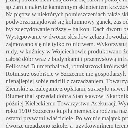
spiżarnie nakryte kamiennym sklepieniem krzyżow
Na piętrze w niektórych pomieszczeniach także s
podwórza znajdował się kolumnowy ganek, zaś od 
był zdecydowanie niższy – balkon. Dach dworu b
Występowanie w dworze składów żelaza dowodzi,
zajmowano się nie tylko rolnictwem. Wykorzystuj
rudy, w kuźnicy w Wojciechowie produkowano że
całość dóbr wraz z budynkami i przemysłową infr
Feliksowi Blumenthalowi, rotmistrzowi królewsk
Rotmistrz osobiście w Szczecnie nie gospodarzył,
nienajlepiej sobie radzili z zarządzaniem. Towar
Ziemskie za zaleganie z opłatami, straszyło nawet 
Blumenthal sprzedał dobra Stanisławowi Skarbniko
później Kieleckiemu Towarzystwu Asekuracji W
roku 1910 Szczecno kupiła niemiecka rodzina na
ostatni prywatni właściciele. Po wojnie majątek p
dworze urządzono szkołę, a użytkownikiem teren