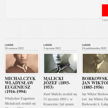
Capt
LUDZIE
LUDZIE
LUDZIE
26 czerwca 2022
3 stycznia 2021
24 października 2020
MICHALCZYK
MALICKI
BORKOWSK
WŁADYSŁAW
JÓZEF (1893-
JAN WIKTO
EUGENIUSZ
1953)
(1885-1956)
(1916-1994)
Józef Malicki urodził się
Jan Wiktor Borkow
Władysław Eugeniusz
15 stycznia 1893 r. w
(wł. Jan Wiktor Du
Michalczyk urodził się
Krasocinie, był synem
Borkowski h. Łabę