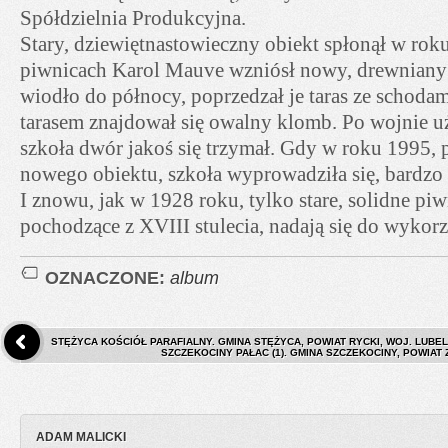
Spółdzielnia Produkcyjna.
Stary, dziewiętnastowieczny obiekt spłonął w rok
piwnicach Karol Mauve wzniósł nowy, drewniany
wiodło do północy, poprzedzał je taras ze schodam
tarasem znajdował się owalny klomb. Po wojnie 
szkoła dwór jakoś się trzymał. Gdy w roku 1995
nowego obiektu, szkoła wyprowadziła się, bardzo s
I znowu, jak w 1928 roku, tylko stare, solidne pi
pochodzące z XVIII stulecia, nadają się do wykorz
OZNACZONE:
album
STĘŻYCA KOŚCIÓŁ PARAFIALNY. GMINA STĘŻYCA, POWIAT RYCKI, WOJ. LUBEL
SZCZEKOCINY PAŁAC (1). GMINA SZCZEKOCINY, POWIAT 
ADAM MALICKI