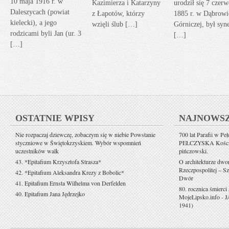
10 maja 1916 r. w
Kazimierza i Katarzyny
urodził się 7 czerw
Daleszycach (powiat
z Łapotów, którzy
1885 r. w Dąbrowi
kielecki), a jego
wzięli ślub […]
Górniczej, był sy
rodzicami byli Jan (ur. 3
[…]
[…]
OSTATNIE WPISY
NAJNOWS
Nie rozpaczaj dziewczę, zobaczym się w niebie Powstanie
700 lat Parafii w Pe
styczniowe w Świętokrzyskiem. Wybór wspomnień
PEŁCZYSKA Kościół 
uczestników walk
pińczowski.
43. *Epitafium Krzysztofa Strasza*
O architekturze dwo
Rzeczpospolitej – Sz
42. *Epitafium Aleksandra Krezy z Bobolic*
Dwór
41. Epitafium Ernsta Wilhelma von Derfelden
80. rocznica śmierci
40. Epitafium Jana Jędrzejko
MojeLipsko.info
-
J
1941)