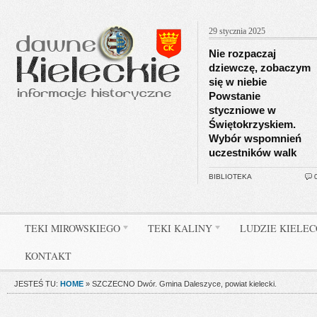
29 stycznia 2025
Nie rozpaczaj
dziewczę, zobaczym
się w niebie
Powstanie
styczniowe w
Świętokrzyskiem.
Wybór wspomnień
uczestników walk
BIBLIOTEKA
TEKI MIROWSKIEGO
TEKI KALINY
LUDZIE KIELE
KONTAKT
JESTEŚ TU:
HOME
»
SZCZECNO Dwór. Gmina Daleszyce, powiat kielecki.