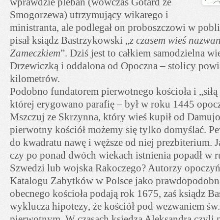
wprawdzie pleban (wówczas Gotard ze
Smogorzewa) utrzymujący wikarego i
ministranta, ale podlegał on proboszczowi w pobli
pisał ksiądz Bastrzykowski „
z czasem wieś nazwan
Zameczkiem
”. Dziś jest to całkiem samodzielna wi
Drzewiczką i oddalona od Opoczna – stolicy powi
kilometrów.
Podobno fundatorem pierwotnego kościoła i „siłą 
której erygowano parafię – był w roku 1445 opocz
Mszczuj ze Skrzynna, który wieś kupił od Damujo
pierwotny kościół możemy się tylko domyślać. Pe
do kwadratu nawę i węższe od niej prezbiterium. J
czy po ponad dwóch wiekach istnienia popadł w rui
Szwedzi lub wojska Rakoczego? Autorzy opoczy
Katalogu Zabytków w Polsce jako prawdopodobn
obecnego kościoła podają rok 1675, zaś ksiądz Ba
wyklucza hipotezy, że kościół pod wezwaniem św
pierwotnym. W czasach księdza Aleksandra czyli 