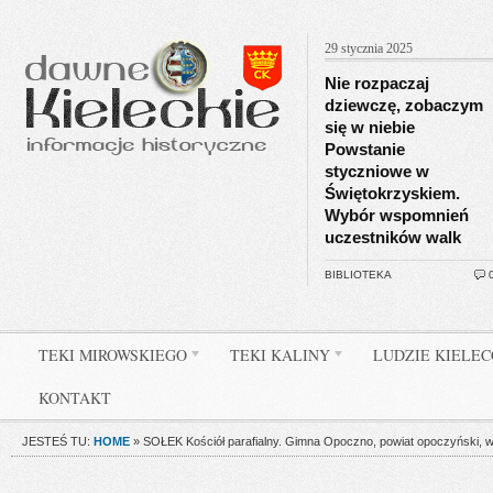
29 stycznia 2025
Nie rozpaczaj
dziewczę, zobaczym
się w niebie
Powstanie
styczniowe w
Świętokrzyskiem.
Wybór wspomnień
uczestników walk
BIBLIOTEKA
TEKI MIROWSKIEGO
TEKI KALINY
LUDZIE KIELE
KONTAKT
JESTEŚ TU:
HOME
»
SOŁEK Kościół parafialny. Gimna Opoczno, powiat opoczyński, wo