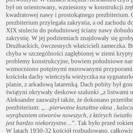
był on orientowany, wzniesiony w konstrukcji zręb
kwadratowej nawy i prostokątnego prezbiterium.
prezbiterium przylegała zakrystia, a od zachodu 
XIX stuleciu do południowej ściany nawy dobu
zakrystię. W jej podziemiach znajdowały się grob
Drużbackich, ówczesnych właścicieli zameczka. B
chyba w szczególności zagłębionej w ziemi krypt
problemy konstrukcyjne, bowiem południowe na
wzmocniono potężnymi murowanymi przyporami.
kościoła dachy wieńczyła wieżyczka na sygnaturk
planie, z arkadową latarenką. Dach pobity był gon
świątyni okrywały deskowe szalunki „z listwami n
Aleksander zauważył także, że dokonano przerób
prezbiterium: „
…pierwotne kształtne okna , kalec
wyrąbaniem otworów nowszych, z których światło 
jest bardzo niekorzystne…
”. Tak było przed rokie
W latach 1930-32 kościół rozbudowano, całkowic