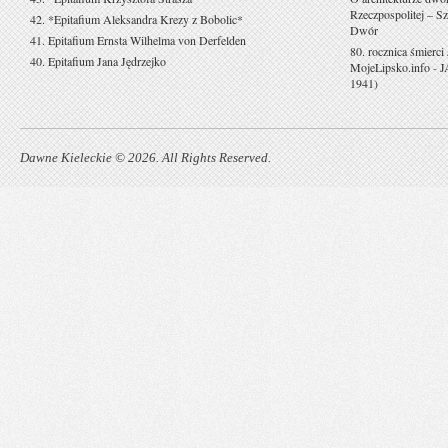
Rzeczpospolitej – Sz
42. *Epitafium Aleksandra Krezy z Bobolic*
Dwór
41. Epitafium Ernsta Wilhelma von Derfelden
80. rocznica śmierci
40. Epitafium Jana Jędrzejko
MojeLipsko.info
-
J
1941)
Dawne Kieleckie © 2026. All Rights Reserved.