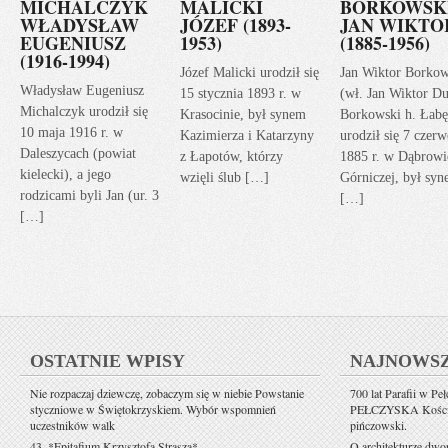
MICHALCZYK
MALICKI
BORKOWSK
WŁADYSŁAW
JÓZEF (1893-
JAN WIKTO
EUGENIUSZ
1953)
(1885-1956)
(1916-1994)
Józef Malicki urodził się
Jan Wiktor Borkow
Władysław Eugeniusz
15 stycznia 1893 r. w
(wł. Jan Wiktor Du
Michalczyk urodził się
Krasocinie, był synem
Borkowski h. Łabę
10 maja 1916 r. w
Kazimierza i Katarzyny
urodził się 7 czerw
Daleszycach (powiat
z Łapotów, którzy
1885 r. w Dąbrowi
kielecki), a jego
wzięli ślub […]
Górniczej, był sy
rodzicami byli Jan (ur. 3
[…]
[…]
OSTATNIE WPISY
NAJNOWS
Nie rozpaczaj dziewczę, zobaczym się w niebie Powstanie
700 lat Parafii w Pe
styczniowe w Świętokrzyskiem. Wybór wspomnień
PEŁCZYSKA Kościół 
uczestników walk
pińczowski.
43. *Epitafium Krzysztofa Strasza*
O architekturze dwo