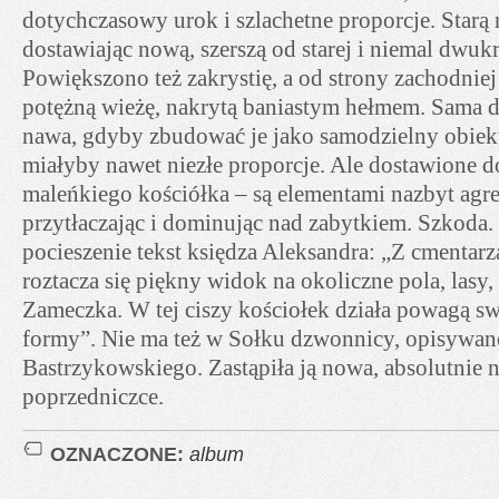
dotychczasowy urok i szlachetne proporcje. Starą
dostawiając nową, szerszą od starej i niemal dwukr
Powiększono też zakrystię, a od strony zachodn
potężną wieżę, nakrytą baniastym hełmem. Sama 
nawa, gdyby zbudować je jako samodzielny obiek
miałyby nawet niezłe proporcje. Ale dostawione do
maleńkiego kościółka – są elementami nazbyt ag
przytłaczając i dominując nad zabytkiem. Szkoda.
pocieszenie tekst księdza Aleksandra: „Z cmentar
roztacza się piękny widok na okoliczne pola, lasy
Zameczka. W tej ciszy kościołek działa powagą sw
formy”. Nie ma też w Sołku dzwonnicy, opisywane
Bastrzykowskiego. Zastąpiła ją nowa, absolutnie 
poprzedniczce.
OZNACZONE:
album