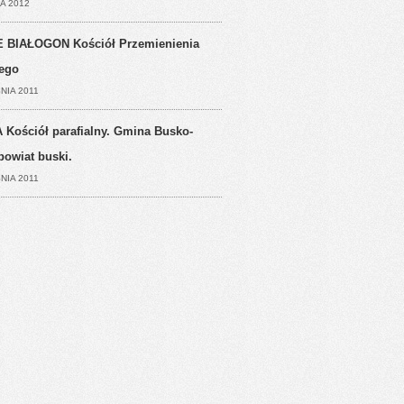
A 2012
 BIAŁOGON Kościół Przemienienia
ego
NIA 2011
 Kościół parafialny. Gmina Busko-
powiat buski.
NIA 2011