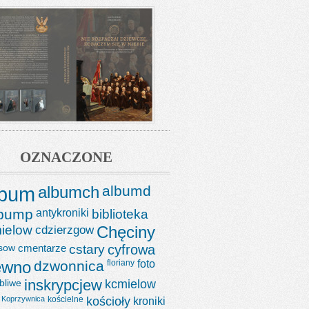
OZNACZONE
lbum
albumch
albumd
lbump
antykroniki
biblioteka
ielow
cdzierzgow
Chęciny
sow
cmentarze
cstary
cyfrowa
ewno
dzwonnica
floriany
foto
bliwe
inskrypcjew
kcmielow
Koprzywnica
kościelne
kościoły
kroniki