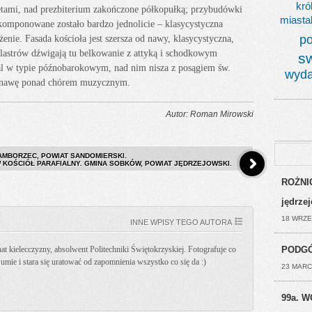
kró
tami, nad prezbiterium zakończone półkopułką; przybudówki
miasta
skomponowane zostało bardzo jednolicie – klasycystyczna
po
enie. Fasada kościoła jest szersza od nawy, klasycystyczna,
ilastrów dźwigają tu belkowanie z attyką i schodkowym
s
tal w typie późnobarokowym, nad nim nisza z posągiem św.
wyda
ce nawę ponad chórem muzycznym.
Autor: Roman Mirowski
SAMBORZEC, POWIAT SANDOMIERSKI.
KOŚCIÓŁ PARAFIALNY. GMINA SOBKÓW, POWIAT JĘDRZEJOWSKI.
ROŻNIC
jędrze
18 WRZE
INNE WPISY TEGO AUTORA
PODGÓ
t kielecczyzny, absolwent Politechniki Świętokrzyskiej. Fotografuje co
k umie i stara się uratować od zapomnienia wszystko co się da :)
23 MARC
99a. W