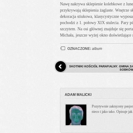
Nawę nakrywa sklepienie kolebkowe z lune
przykrywają sklepienia żaglaste. Wnętrze 
dekoracja stiukowa, klasycystyczne wyposaż
pochodzi z 1. połowy XIX stulecia. Pary p
szczytem. Na osi głównej znajduje się por
Michała, jeszcze wyżej okno doświetlają
OZNACZONE:
album
SKOTNIKI KOŚCIÓŁ PARAFIALNY. GMINA 
SOBKÓW 
ADAM MALICKI
Pozytywnie zakręcony pasjona
nieco i jako tako. Opisuje ja