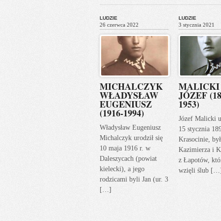
LUDZIE
LUDZIE
26 czerwca 2022
3 stycznia 2021
MICHALCZYK
MALICKI
WŁADYSŁAW
JÓZEF (18
EUGENIUSZ
1953)
(1916-1994)
Józef Malicki u
Władysław Eugeniusz
15 stycznia 18
Michalczyk urodził się
Krasocinie, by
10 maja 1916 r. w
Kazimierza i K
Daleszycach (powiat
z Łapotów, któ
kielecki), a jego
wzięli ślub […
rodzicami byli Jan (ur. 3
[…]