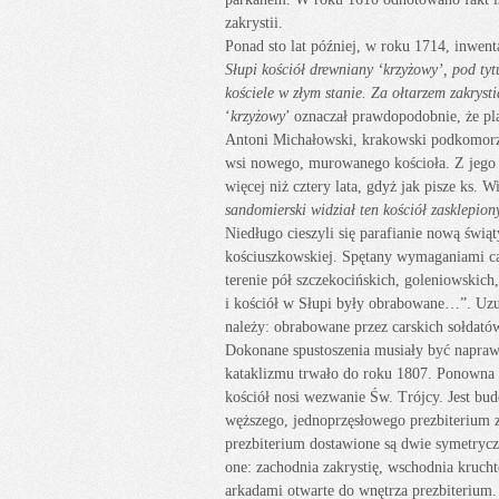
zakrystii.
Ponad sto lat później, w roku 1714, inwent
Słupi kościół drewniany ‘krzyżowy’, pod t
kościele w złym stanie. Za ołtarzem zakryst
‘
krzyżowy
’ oznaczał prawdopodobnie, że pl
Antoni Michałowski, krakowski podkomorzy
wsi nowego, murowanego kościoła. Z jego 
więcej niż cztery lata, gdyż jak pisze ks. 
sandomierski widział ten kościół zasklepi
Niedługo cieszyli się parafianie nową świąt
kościuszkowskiej. Spętany wymaganiami ca
terenie pół szczekocińskich, goleniowskich, 
i kościół w Słupi były obrabowane…”. Uzup
należy: obrabowane przez carskich sołdató
Dokonane spustoszenia musiały być napra
kataklizmu trwało do roku 1807. Ponowna k
kościół nosi wezwanie Św. Trójcy. Jest bu
węższego, jednoprzęsłowego prezbiterium 
prezbiterium dostawione są dwie symetryc
one: zachodnia zakrystię, wschodnia krucht
arkadami otwarte do wnętrza prezbiterium.