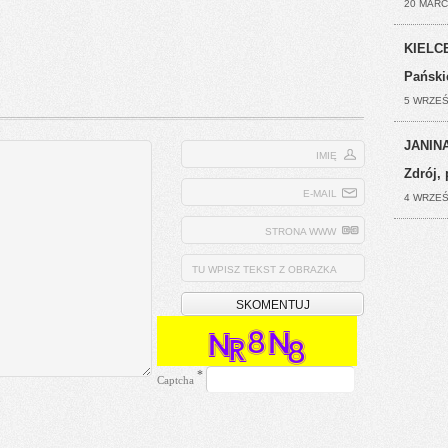
20 MARC
KIELCE
Pański
5 WRZEŚ
JANINA
IMIĘ
Zdrój, 
E-MAIL
4 WRZEŚ
STRONA WWW
TU WPISZ TEKST Z OBRAZKA
*
Captcha