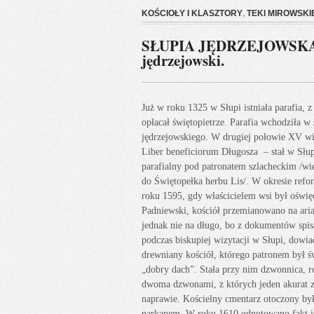
KOŚCIOŁY I KLASZTORY
,
TEKI MIROWSKI
SŁUPIA JĘDRZEJOWSKA Ko
jędrzejowski.
Już w roku 1325 w Słupi istniała parafia, z
opłacał świętopietrze. Parafia wchodziła w
jędrzejowskiego. W drugiej połowie XV w
Liber beneficiorum Długosza – stał w Słup
parafialny pod patronatem szlacheckim /wi
do Świętopełka herbu Lis/. W okresie refo
roku 1595, gdy właścicielem wsi był oświęc
Padniewski, kościół przemianowano na aria
jednak nie na długo, bo z dokumentów spi
podczas biskupiej wizytacji w Słupi, dowia
drewniany kościół, którego patronem był 
„dobry dach”. Stała przy nim dzwonnica, r
dwoma dzwonami, z których jeden akurat z
naprawie. Kościelny cmentarz otoczony b
parkanem. W roku 1610 odnotowano fakt ist