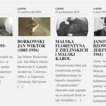
LUDZIE
LUDZIE
LUDZIE
24 października 2020
24 października 2020
6 maja 201
BORKOWSKI
MALSKA
JANO
93-
JAN WIKTOR
FLORENTYNA
BZOW
(1885-1956)
Z ZIELIŃSKICH
JERZY
i MALSKI
1941)
rodził się
Jan Wiktor Borkowski
KAROL
Autor: G
93 r. w
(wł. Jan Wiktor Dunin-
Prezentowany tekst jest
Dąbrows
ł synem
Borkowski h. Łabędź)
rozszerzoną wersją
Malicki
atarzyny
urodził się 7 czerwca
opublikowanego na
Włoszczo
rzy
1885 r. w Dąbrowie
łamach czasopisma
bohateró
]
Górniczej, był synem
„Świętokrzyskie”
pamięć w
[…]
Niewiele osób zapisało
podtrzym
się w dziejach Kielc w
upowszec
tak chwalebny […]
kolejnyc