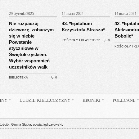
29 stycznia 2025
14 marca 2024
14 marca 2024
Nie rozpaczaj
43. *Epitafium
42. *Epitaf
dziewczę, zobaczym
Krzysztofa Strasza*
Aleksandra
się w niebie
Bobolic*
KOŚCIOŁY I KLASZTORY
0
Powstanie
KOŚCIOŁY I K
styczniowe w
Świętokrzyskiem.
Wybór wspomnień
uczestników walk
BIBLIOTEKA
0
INY
LUDZIE KIELECCZYZNY
KRONIKI
POLECANE
ół. Gmina Słupia, powiat jędrzejowski.