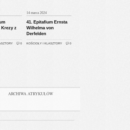
14 marca 2024
ium
41. Epitafium Ernsta
 Krezy z
Wilhelma von
Derfelden
LASZTORY
0
KOŚCIOŁY I KLASZTORY
0
ARCHIWA ATRYKUŁÓW