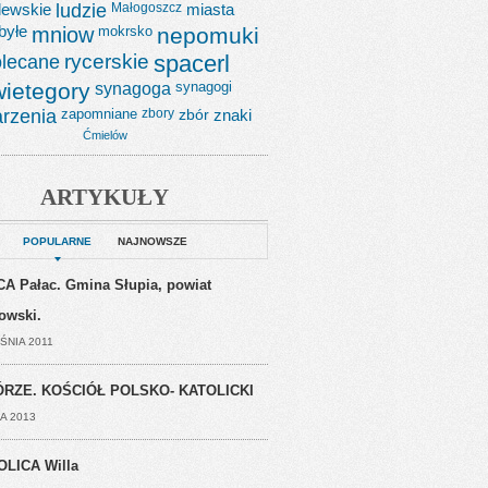
lewskie
ludzie
Małogoszcz
miasta
byłe
mniow
mokrsko
nepomuki
lecane
rycerskie
spacerl
wietegory
synagoga
synagogi
rzenia
zapomniane
zbory
zbór
znaki
Ćmielów
ARTYKUŁY
POPULARNE
NAJNOWSZE
A Pałac. Gmina Słupia, powiat
jowski.
ŚNIA 2011
RZE. KOŚCIÓŁ POLSKO- KATOLICKI
A 2013
OLICA Willa