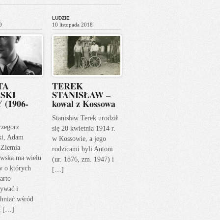
LUDZIE
9
10 listopada 2018
TA
TEREK
SKI
STANISŁAW –
 (1906-
kowal z Kossowa
Stanisław Terek urodził
rzegorz
się 20 kwietnia 1914 r.
ki, Adam
w Kossowie, a jego
 Ziemia
rodzicami byli Antoni
wska ma wielu
(ur. 1876, zm. 1947) i
w o których
[…]
arto
ywać i
hniać wśród
h […]