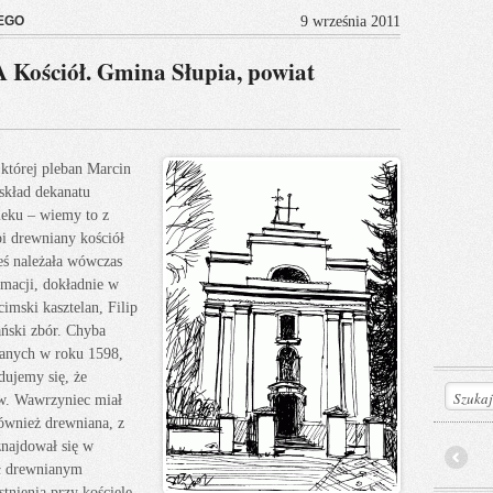
EGO
9 września 2011
ściół. Gmina Słupia, powiat
 której pleban Marcin
 skład dekanatu
ieku – wiemy to z
i drewniany kościół
eś należała wówczas
rmacji, dokładnie w
imski kasztelan, Filip
ński zbór. Chyba
sanych w roku 1598,
dujemy się, że
św. Wawrzyniec miał
ównież drewniana, z
najdował się w
ył drewnianym
Prev
nienia przy kościele