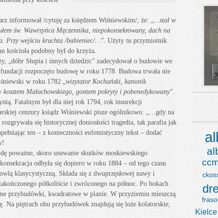
arz informował /cytuję za księdzem Wiśniewskim/, że: „
…stał w
ytułem św. Wawrzyńca Męczennika, niepokonsekrowany, dach na
ia. Przy wejściu kruchta /babieniec/…
”. Użyty tu przymiotnik
an kościoła podobny był do krzyża.
, „dóbr Słupia i innych dziedzic” zadecydował o budowie we
fundacji rozpoczęto budowę w roku 1778. Budowa trwała nie
Wiśniewski w roku 1782 „
wizytator Kochański, kanonik
ony kosztem Małachowskiego, gontem pokryty i pobenedykowany
”.
ynią. Fatalnym był dla niej rok 1794, rok insurekcji
rskiej cenzury ksiądz Wiśniewski pisze ogólnikowo: „…gdy na
rozgrywała się historycznej doniosłości tragedia, tak parafia jak
ełniając ten – z konieczności eufemistyczny tekst – dodać
a
w!
a
wdę poważne, skoro usuwanie skutków moskiewskiego
ccm
onsekracja odbyła się dopiero w roku 1884 – od tego czasu
dowlą klasycystyczną. Składa się z dwuprzęsłowej nawy i
ckos
zakończonego półkoliście i zwróconego na północ. Po bokach
dr
zne przybudówki, kwadratowe w planie. W przyziemiu mieszczą
fraso
ę. Na piętrach obu przybudówek znajdują się loże kolatorskie,
Kielce