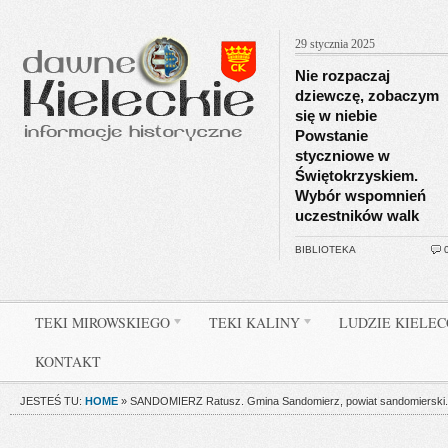
29 stycznia 2025
Nie rozpaczaj
dziewczę, zobaczym
się w niebie
Powstanie
styczniowe w
Świętokrzyskiem.
Wybór wspomnień
uczestników walk
BIBLIOTEKA
TEKI MIROWSKIEGO
TEKI KALINY
LUDZIE KIELE
KONTAKT
JESTEŚ TU:
HOME
»
SANDOMIERZ Ratusz. Gmina Sandomierz, powiat sandomierski.