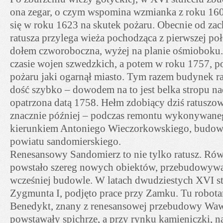
ona zegar, o czym wspomina wzmianka z roku 1604
się w roku 1623 na skutek pożaru. Obecnie od za
ratusza przylega wieża pochodząca z pierwszej p
dołem czworoboczna, wyżej na planie ośmioboku.
czasie wojen szwedzkich, a potem w roku 1757, p
pożaru jaki ogarnął miasto. Tym razem budynek 
dość szybko – dowodem na to jest belka stropu nad
opatrzona datą 1758. Hełm zdobiący dziś ratuszo
znacznie później – podczas remontu wykonywane
kierunkiem Antoniego Wieczorkowskiego, budown
powiatu sandomierskiego.
Renesansowy Sandomierz to nie tylko ratusz. Rów
powstało szereg nowych obiektów, przebudowywan
wcześniej budowle. W latach dwudziestych XVI stu
Zygmunta I, podjęto prace przy Zamku. Tu robota
Benedykt, znany z renesansowej przebudowy Waw
powstawały spichrze, a przy rynku kamieniczki, n