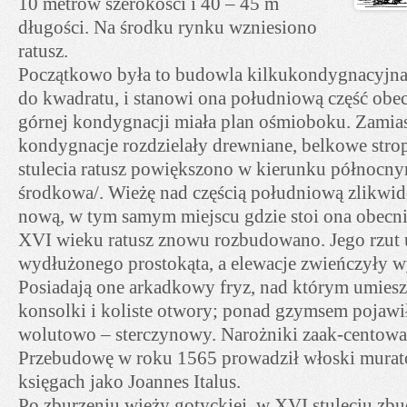
10 metrów szerokości i 40 – 45 m
długości. Na środku rynku wzniesiono
ratusz.
Początkowo była to budowla kilkukondygnacyjna,
do kwadratu, i stanowi ona południową część ob
górnej kondygnacji miała plan ośmioboku. Zamias
kondygnacje rozdzielały drewniane, belkowe str
stulecia ratusz powiększono w kierunku północnym
środkowa/. Wieżę nad częścią południową zlikw
nową, w tym samym miejscu gdzie stoi ona obecn
XVI wieku ratusz znowu rozbudowano. Jego rzut u
wydłużonego prostokąta, a elewacje zwieńczyły wy
Posiadają one arkadkowy fryz, nad którym umies
konsolki i koliste otwory; ponad gzymsem pojawił
wolutowo – sterczynowy. Narożniki zaak-centowa
Przebudowę w roku 1565 prowadził włoski mura
księgach jako Joannes Italus.
Po zburzeniu wieży gotyckiej, w XVI stuleciu z