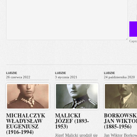
Capt
LUDZIE
LUDZIE
LUDZIE
26 czerwca 2022
3 stycznia 2021
24 października 2020
MICHALCZYK
MALICKI
BORKOWSK
WŁADYSŁAW
JÓZEF (1893-
JAN WIKTO
EUGENIUSZ
1953)
(1885-1956)
(1916-1994)
Józef Malicki urodził się
Jan Wiktor Borkow