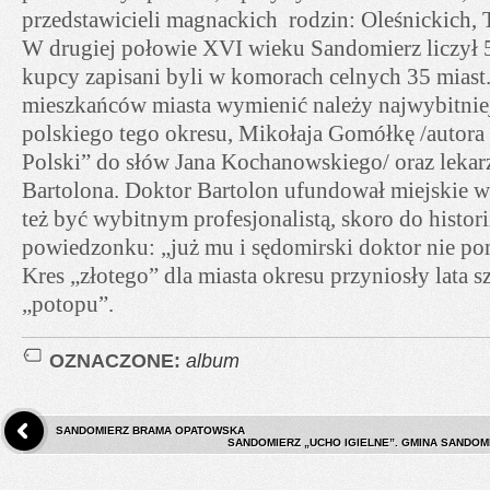
przedstawicieli magnackich rodzin: Oleśnickich,
W drugiej połowie XVI wieku Sandomierz liczył 
kupcy zapisani byli w komorach celnych 35 miast
mieszkańców miasta wymienić należy najwybitni
polskiego tego okresu, Mikołaja Gomółkę /autora 
Polski” do słów Jana Kochanowskiego/ oraz lekarz
Bartolona. Doktor Bartolon ufundował miejskie wo
też być wybitnym profesjonalistą, skoro do histori
powiedzonku: „już mu i sędomirski doktor nie po
Kres „złotego” dla miasta okresu przyniosły lata 
„potopu”.
OZNACZONE:
album
SANDOMIERZ BRAMA OPATOWSKA
SANDOMIERZ „UCHO IGIELNE”. GMINA SANDOM