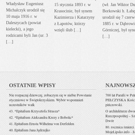
Władysław Eugeniusz
15 stycznia 1893 r. w
(wł. Jan Wiktor Du
Michalczyk urodził się
Krasocinie, był synem
Borkowski h. Łabę
10 maja 1916 r. w
Kazimierza i Katarzyny
urodził się 7 czerw
Daleszycach (powiat
z Łapotów, którzy
1885 r. w Dąbrowi
kielecki), a jego
wzięli ślub […]
Górniczej, był sy
rodzicami byli Jan (ur. 3
[…]
[…]
OSTATNIE WPISY
NAJNOWS
Nie rozpaczaj dziewczę, zobaczym się w niebie Powstanie
700 lat Parafii w Pe
styczniowe w Świętokrzyskiem. Wybór wspomnień
PEŁCZYSKA Kościół 
uczestników walk
pińczowski.
43. *Epitafium Krzysztofa Strasza*
O architekturze dwo
Rzeczpospolitej – Sz
42. *Epitafium Aleksandra Krezy z Bobolic*
Dwór
41. Epitafium Ernsta Wilhelma von Derfelden
80. rocznica śmierci
40. Epitafium Jana Jędrzejko
MojeLipsko.info
-
J