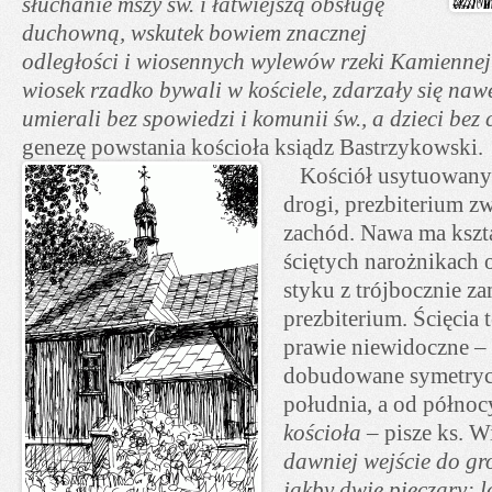
słuchanie mszy św. i łatwiejszą obsługę
duchowną, wskutek bowiem znacznej
odległości i wiosennych wylewów rzeki Kamiennej
wiosek rzadko bywali w kościele, zdarzały się naw
umierali bez spowiedzi i komunii św., a dzieci bez 
genezę powstania kościoła ksiądz Bastrzykowski.
Kościół usytuowany 
drogi, prezbiterium z
zachód. Nawa ma kszta
ściętych narożnikach 
styku z trójbocznie z
prezbiterium. Ścięcia 
prawie niewidoczne – z
dobudowane symetrycz
południa, a od północy
kościoła
– pisze ks. W
dawniej wejście do g
jakby dwie pieczary; 