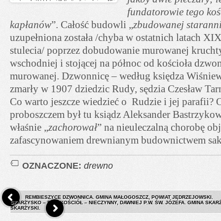
fundatorowie tego koś
kapłanów
”. Całość budowli „
zbudowanej staranni
uzupełniona została /chyba w ostatnich latach X
stulecia/ poprzez dobudowanie murowanej krucht
wschodniej i stojącej na północ od kościoła dzwon
murowanej. Dzwonnicę – według księdza Wiśniew
zmarły w 1907 dziedzic Rudy, sędzia Czesław Tar
Co warto jeszcze wiedzieć o Rudzie i jej parafii?
proboszczem był tu ksiądz Aleksander Bastrzykow
właśnie „
zachorował
” na nieuleczalną chorobę obj
zafascynowaniem drewnianym budownictwem sak
OZNACZONE:
drewno
REMBIESZYCE DZWONNICA. GMINA MAŁOGOSZCZ, POWIAT JĘDRZEJOWSKI.
SKARŻYSKO – BZIN KOŚCIÓŁ – NIECZYNNY, DAWNIEJ P.W. ŚW. JÓZEFA. GMINA SKA
SKARŻYSKI.