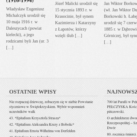
Józef Malicki urodził się
Jan Wiktor Borkow
Władysław Eugeniusz
15 stycznia 1893 r. w
(wł. Jan Wiktor Du
Michalczyk urodził się
Krasocinie, był synem
Borkowski h. Łabę
10 maja 1916 r. w
Kazimierza i Katarzyny
urodził się 7 czerw
Daleszycach (powiat
z Łapotów, którzy
1885 r. w Dąbrowi
kielecki), a jego
wzięli ślub […]
Górniczej, był sy
rodzicami byli Jan (ur. 3
[…]
[…]
OSTATNIE WPISY
NAJNOWS
Nie rozpaczaj dziewczę, zobaczym się w niebie Powstanie
700 lat Parafii w Pe
styczniowe w Świętokrzyskiem. Wybór wspomnień
PEŁCZYSKA Kościół 
uczestników walk
pińczowski.
43. *Epitafium Krzysztofa Strasza*
O architekturze dwo
Rzeczpospolitej – Sz
42. *Epitafium Aleksandra Krezy z Bobolic*
Dwór
41. Epitafium Ernsta Wilhelma von Derfelden
80. rocznica śmierci