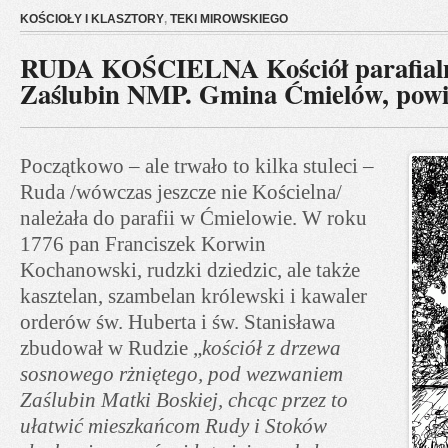
KOŚCIOŁY I KLASZTORY
,
TEKI MIROWSKIEGO
RUDA KOŚCIELNA Kościół parafialn
Zaślubin NMP. Gmina Ćmielów, powia
Początkowo – ale trwało to kilka stuleci –
Ruda /wówczas jeszcze nie Kościelna/
należała do parafii w Ćmielowie. W roku
1776 pan Franciszek Korwin
Kochanowski, rudzki dziedzic, ale także
kasztelan, szambelan królewski i kawaler
orderów św. Huberta i św. Stanisława
zbudował w Rudzie „
kościół z drzewa
sosnowego rżniętego, pod wezwaniem
Zaślubin Matki Boskiej, chcąc przez to
ułatwić mieszkańcom Rudy i Stoków