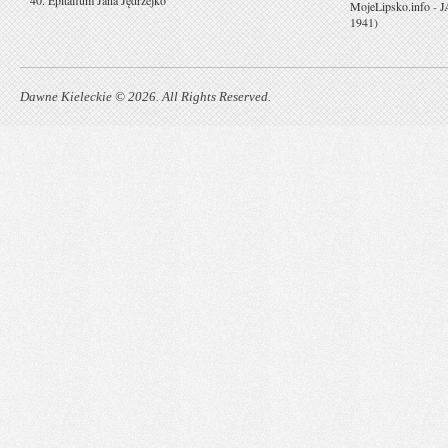
40. Epitafium Jana Jędrzejko
MojeLipsko.info
-
J
1941)
Dawne Kieleckie © 2026. All Rights Reserved.