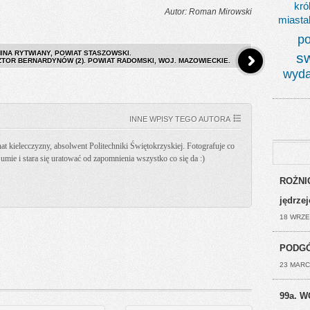
kró
Autor: Roman Mirowski
miasta
po
INA RYTWIANY, POWIAT STASZOWSKI.
s
ZTOR BERNARDYNÓW (2). POWIAT RADOMSKI, WOJ. MAZOWIECKIE.
wyda
INNE WPISY TEGO AUTORA
t kielecczyzny, absolwent Politechniki Świętokrzyskiej. Fotografuje co
k umie i stara się uratować od zapomnienia wszystko co się da :)
ROŻNIC
jędrze
18 WRZE
PODGÓ
23 MARC
99a. W