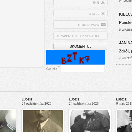
20 MARC
IMIĘ
E-MAIL
KIELCE
Pański
STRONA WWW
5 WRZEŚ
TU WPISZ TEKST Z OBRAZKA
JANINA
Zdrój, 
4 WRZEŚ
*
Captcha
LUDZIE
LUDZIE
LUDZIE
24 października 2020
24 października 2020
6 maja 201