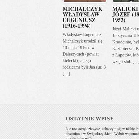
MICHALCZYK
MALICKI
WŁADYSŁAW
JÓZEF (18
EUGENIUSZ
1953)
(1916-1994)
Józef Malicki u
Władysław Eugeniusz
15 stycznia 18
Michalczyk urodził się
Krasocinie, by
10 maja 1916 r. w
Kazimierza i K
Daleszycach (powiat
z Łapotów, któ
kielecki), a jego
wzięli ślub […
rodzicami byli Jan (ur. 3
[…]
OSTATNIE WPISY
Nie rozpaczaj dziewczę, zobaczym się w niebie P
styczniowe w Świętokrzyskiem. Wybór wspomni
uczestników walk