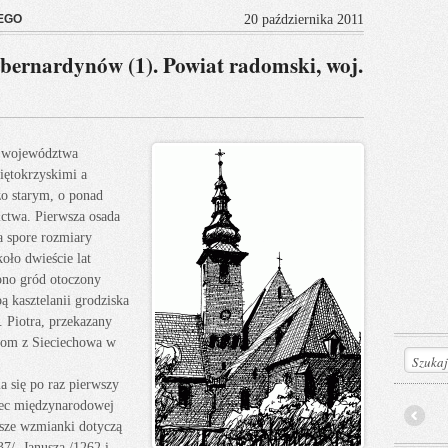
EGO
20 października 2011
bernardynów (1). Powiat radomski, woj.
o województwa
ętokrzyskimi a
zo starym, o ponad
nictwa. Pierwsza osada
a spore rozmiary
oło dwieście lat
iono gród otoczony
 kasztelanii grodziska
Piotra, przekazany
nom z Sieciechowa w
 się po raz pierwszy
zec międzynarodowej
jsze wzmianki dotyczą
Prev
7/, Janusza /1262 i