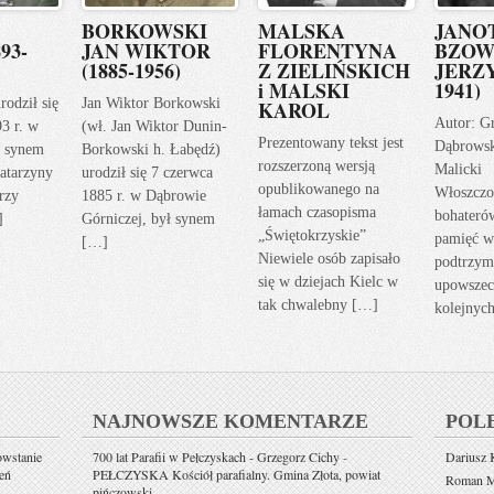
BORKOWSKI
MALSKA
JANO
93-
JAN WIKTOR
FLORENTYNA
BZOW
(1885-1956)
Z ZIELIŃSKICH
JERZY
i MALSKI
1941)
rodził się
Jan Wiktor Borkowski
KAROL
Autor: G
93 r. w
(wł. Jan Wiktor Dunin-
Prezentowany tekst jest
Dąbrows
ł synem
Borkowski h. Łabędź)
rozszerzoną wersją
Malicki
atarzyny
urodził się 7 czerwca
opublikowanego na
Włoszczo
rzy
1885 r. w Dąbrowie
łamach czasopisma
bohateró
]
Górniczej, był synem
„Świętokrzyskie”
pamięć w
[…]
Niewiele osób zapisało
podtrzym
się w dziejach Kielc w
upowszec
tak chwalebny […]
kolejnyc
NAJNOWSZE KOMENTARZE
POL
owstanie
700 lat Parafii w Pełczyskach - Grzegorz Cichy
-
Dariusz K
eń
PEŁCZYSKA Kościół parafialny. Gmina Złota, powiat
Roman Mi
pińczowski.