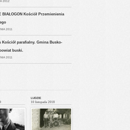
A 2012
 BIAŁOGON Kościół Przemienienia
ego
NIA 2011
 Kościół parafialny. Gmina Busko-
powiat buski.
NIA 2011
LUDZIE
9
10 listopada 2018