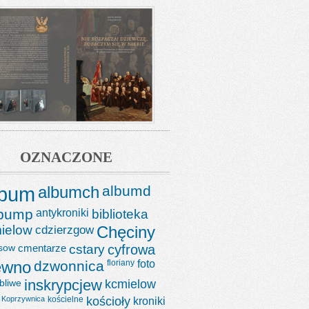
OZNACZONE
lbum
albumch
albumd
lbump
antykroniki
biblioteka
ielow
cdzierzgow
Chęciny
sow
cmentarze
cstary
cyfrowa
ewno
dzwonnica
floriany
foto
bliwe
inskrypcjew
kcmielow
Koprzywnica
kościelne
kościoły
kroniki