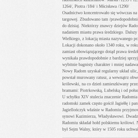
1264/, Piotra /184/ i Mścisława /1290/
Osadnictwo koncentrowało się wówczas na 
targowej. Zbudowano tam /prawdopodobnie
do dzisiaj. Niektórzy znawcy dziejów Rado
nadaniem miastu prawa średzkiego. Dalszy 
Wielkiego, z lokacją miasta nazywanego
Lokacji dokonano około 1340 roku, w roku
zamiast obowiązującego dotąd prawa śred
wynikała prawdopodobnie z bardziej sprzy
wybitnie bagnisty charakter i mniej nada
Nowy Radom uzyskał regularny układ ulic
powstał murowany ratusz, a wewnątrz obw
królewski, na co dzień zamieszkiwany prze
bramami: Piotrkowską, Lubelską i od połud
U schyłku XIV stulecia znaczenie Radomia
radomski zamek często gościł Jagiełłę i p
Jagiellończyk właśnie w Radomiu przyjmowa
synowi Kazimierza, Władysławowi. Dwadzieś
Radomiu składał hołd polskiemu królowi.
był Sejm Walny, który w 1505 roku uchwalił