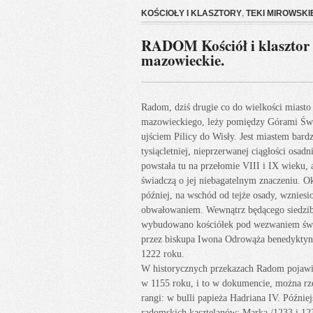
KOŚCIOŁY I KLASZTORY
,
TEKI MIROWSKI
RADOM Kościół i klasztor 
mazowieckie.
Radom, dziś drugie co do wielkości miast
mazowieckiego, leży pomiędzy Górami Świ
ujściem Pilicy do Wisły. Jest miastem bard
tysiącletniej, nieprzerwanej ciągłości osad
powstała tu na przełomie VIII i IX wieku, 
świadczą o jej niebagatelnym znaczeniu. Ok
później, na wschód od tejże osady, wznies
obwałowaniem. Wewnątrz będącego siedzibą
wybudowano kościółek pod wezwaniem św. 
przez biskupa Iwona Odrowąża benedykty
1222 roku.
W historycznych przekazach Radom pojawia
w 1155 roku, i to w dokumencie, można r
rangi: w bulli papieża Hadriana IV. Późnie
radomskich kasztelanów: Marka /1233 i 123