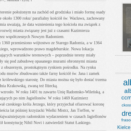
terenie położonym na zachód od grodziska i miało formę osady
 około 1300 roku/ parafialny kościół św. Wacława, zachowany
mia uważają, że data wzniesienia tego kościoła ma związek z
rozwój miasta związany jest już z czasami Kazimierza
 przez współczesnych Nowym Radomiem.
 1360 przeniesiono wójtostwo ze Starego Radomia, a w 1364
zkiego, wprowadzono prawo magdeburskie. Nowa lokacja
jających warunków terenowych – poprzednie tereny miały
wały się pod zabudowę opasanego murami obronnymi miasta
, z obszernym, prostokątnym rynkiem pośrodku. Na rynku
odu murów zbudowano także farny kościół św. Jana i zamek
z królewskiego starostę. Do miasta można się było dostać trzema
a
nia Krakowską, zwaną też Iłżecką.
a
 wzrosło. W roku 1401 tu zawarto Unię Radomsko-Wileńską, a
ccm
anujących po nim Jagiellonów. W roku 1469 Kazimierz
ł czeskiego króla Jerzego, który przyjechał ofiarować koronę
ckos
cia lat później krzyżacki Wielki Mistrz, Jan Tieffen, w
dr
 Najważniejszym radomskim wydarzeniem w czasach Jagiellonów
fraso
 konstytucję Nihil Novi i zatwierdził Statut Łaskiego.
Kielce