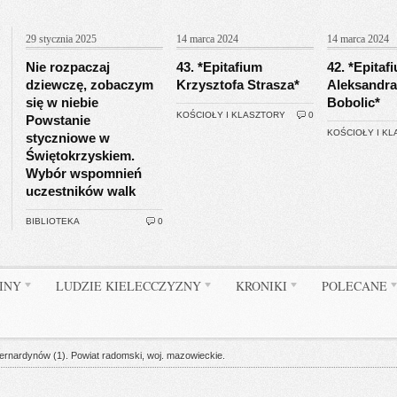
29 stycznia 2025
14 marca 2024
14 marca 2024
Nie rozpaczaj
43. *Epitafium
42. *Epitaf
dziewczę, zobaczym
Krzysztofa Strasza*
Aleksandra
się w niebie
Bobolic*
KOŚCIOŁY I KLASZTORY
0
Powstanie
KOŚCIOŁY I K
styczniowe w
Świętokrzyskiem.
Wybór wspomnień
uczestników walk
BIBLIOTEKA
0
INY
LUDZIE KIELECCZYZNY
KRONIKI
POLECANE
ernardynów (1). Powiat radomski, woj. mazowieckie.