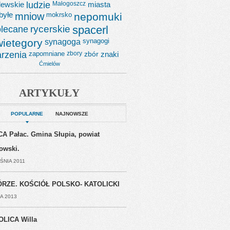
lewskie
ludzie
Małogoszcz
miasta
byłe
mniow
mokrsko
nepomuki
lecane
rycerskie
spacerl
wietegory
synagoga
synagogi
rzenia
zapomniane
zbory
zbór
znaki
Ćmielów
ARTYKUŁY
POPULARNE
NAJNOWSZE
A Pałac. Gmina Słupia, powiat
jowski.
ŚNIA 2011
RZE. KOŚCIÓŁ POLSKO- KATOLICKI
A 2013
OLICA Willa