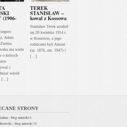
TA
TEREK
SKI
STANISŁAW –
 (1906-
kowal z Kossowa
Stanisław Terek urodził
rzegorz
się 20 kwietnia 1914 r.
ki, Adam
w Kossowie, a jego
 Ziemia
rodzicami byli Antoni
wska ma wielu
(ur. 1876, zm. 1947) i
w o których
[…]
arto
ywać i
hniać wśród
h […]
ECANE STRONY
alina – blog autorski
0
rowski – blog autorski
10