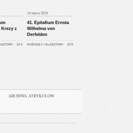
14 marca 2024
ium
41. Epitafium Ernsta
 Krezy z
Wilhelma von
Derfelden
LASZTORY
0
KOŚCIOŁY I KLASZTORY
0
ARCHIWA ATRYKUŁÓW