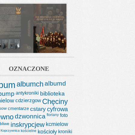
OZNACZONE
lbum
albumch
albumd
lbump
antykroniki
biblioteka
ielow
cdzierzgow
Chęciny
sow
cmentarze
cstary
cyfrowa
ewno
dzwonnica
floriany
foto
bliwe
inskrypcjew
kcmielow
Koprzywnica
kościelne
kościoły
kroniki