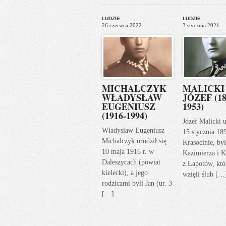
LUDZIE
LUDZIE
26 czerwca 2022
3 stycznia 2021
MICHALCZYK
MALICKI
WŁADYSŁAW
JÓZEF (18
EUGENIUSZ
1953)
(1916-1994)
Józef Malicki u
Władysław Eugeniusz
15 stycznia 18
Michalczyk urodził się
Krasocinie, by
10 maja 1916 r. w
Kazimierza i K
Daleszycach (powiat
z Łapotów, któ
kielecki), a jego
wzięli ślub […
rodzicami byli Jan (ur. 3
[…]