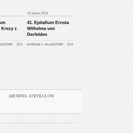
14 marca 2024
ium
41. Epitafium Ernsta
 Krezy z
Wilhelma von
Derfelden
LASZTORY
0
KOŚCIOŁY I KLASZTORY
0
ARCHIWA ATRYKUŁÓW