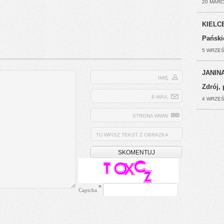
20 MARC
KIELCE
Pański
5 WRZEŚ
JANINA
IMIĘ
Zdrój, 
E-MAIL
4 WRZEŚ
STRONA WWW
TU WPISZ TEKST Z OBRAZKA
*
Captcha