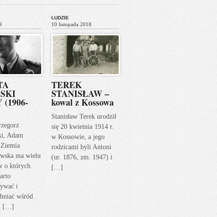
LUDZIE
9
10 listopada 2018
TA
TEREK
SKI
STANISŁAW –
 (1906-
kowal z Kossowa
Stanisław Terek urodził
rzegorz
się 20 kwietnia 1914 r.
ki, Adam
w Kossowie, a jego
 Ziemia
rodzicami byli Antoni
wska ma wielu
(ur. 1876, zm. 1947) i
w o których
[…]
arto
ywać i
hniać wśród
h […]