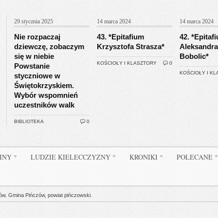
29 stycznia 2025
14 marca 2024
14 marca 2024
Nie rozpaczaj
43. *Epitafium
42. *Epitaf
dziewczę, zobaczym
Krzysztofa Strasza*
Aleksandra
się w niebie
Bobolic*
KOŚCIOŁY I KLASZTORY
0
Powstanie
KOŚCIOŁY I K
styczniowe w
Świętokrzyskiem.
Wybór wspomnień
uczestników walk
BIBLIOTEKA
0
INY
LUDZIE KIELECCZYZNY
KRONIKI
POLECANE
w. Gmina Pińczów, powiat pińczowski.