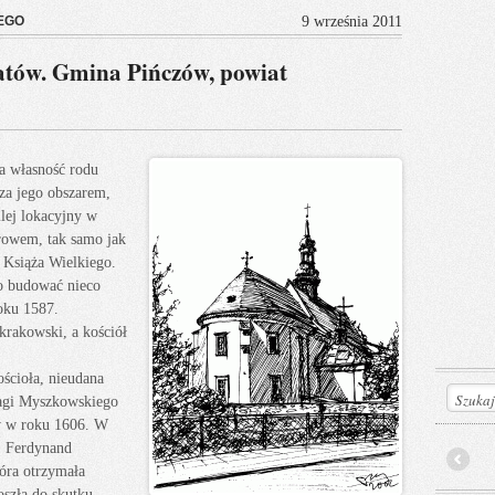
EGO
9 września 2011
tów. Gmina Pińczów, powiat
a własność rodu
za jego obszarem,
ilej lokacyjny w
rowem, tak samo jak
 Książa Wielkiego.
to budować nieco
roku 1587.
krakowski, a kościół
ościoła, nieudana
agi Myszkowskiego
w w roku 1606. W
, Ferdynand
óra otrzymała
Prev
szła do skutku