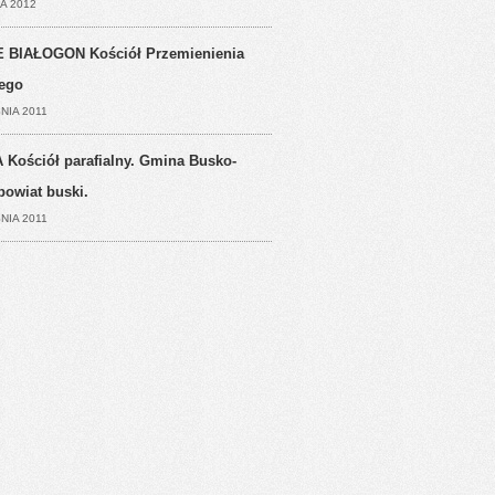
A 2012
 BIAŁOGON Kościół Przemienienia
ego
NIA 2011
 Kościół parafialny. Gmina Busko-
powiat buski.
NIA 2011