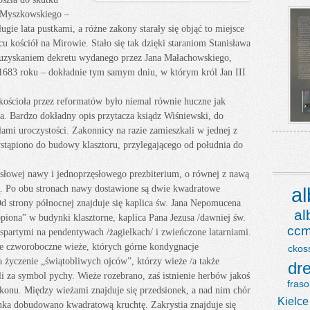
a Myszkowskiego –
ługie lata pustkami, a różne zakony starały się objąć to miejsce
u kościół na Mirowie. Stało się tak dzięki staraniom Stanisława
zyskaniem dekretu wydanego przez Jana Małachowskiego,
1683 roku – dokładnie tym samym dniu, w którym król Jan III
kościoła przez reformatów było niemal równie huczne jak
. Bardzo dokładny opis przytacza ksiądz Wiśniewski, do
ami uroczystości. Zakonnicy na razie zamieszkali w jednej z
stąpiono do budowy klasztoru, przylegającego od południa do
zęsłowej nawy i jednoprzęsłowego prezbiterium, o równej z nawą
ą. Po obu stronach nawy dostawione są dwie kwadratowe
a
Od strony północnej znajduje się kaplica św. Jana Nepomucena
a
opiona” w budynki klasztorne, kaplica Pana Jezusa /dawniej św.
ccm
spartymi na pendentywach /żagielkach/ i zwieńczone latarniami.
e czworoboczne wieże, których górne kondygnacje
ckos
a życzenie „świątobliwych ojców”, którzy wieże /a także
dr
i za symbol pychy. Wieże rozebrano, zaś istnienie herbów jakoś
fraso
konu. Między wieżami znajduje się przedsionek, a nad nim chór
Kielce
ka dobudowano kwadratową kruchtę. Zakrystia znajduje się