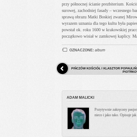
przy północnej ścianie prezbiterium. Kości
surowej, zachodniej fasady – wczesnego ba
sprawą obrazu Matki Boskiej zwanej Mirows
wyrazem uznania dla tego kultu była papie
powstał ok. roku 1600 w krakowskiej prac
początkowo wisiał w zamkowej kaplicy. Mad
OZNACZONE:
album
PIŃCZÓW KOŚCIÓŁ I KLASZTOR POPAULIŃS
PIOTRKO
ADAM MALICKI
Pozytywnie zakręcony pasjona
nieco i jako tako. Opisuje ja