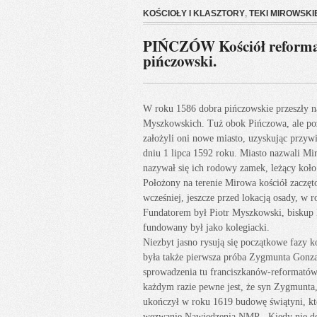
KOŚCIOŁY I KLASZTORY
,
TEKI MIROWSKI
PIŃCZÓW Kościół reforma
pińczowski.
W roku 1586 dobra pińczowskie przeszły n
Myszkowskich. Tuż obok Pińczowa, ale po
założyli oni nowe miasto, uzyskując przyw
dniu 1 lipca 1592 roku. Miasto nazwali Mi
nazywał się ich rodowy zamek, leżący koło
Położony na terenie Mirowa kościół zaczę
wcześniej, jeszcze przed lokacją osady, w 
Fundatorem był Piotr Myszkowski, biskup 
fundowany był jako kolegiacki.
Niezbyt jasno rysują się początkowe fazy k
była także pierwsza próba Zygmunta Gonz
sprowadzenia tu franciszkanów-reformató
każdym razie pewne jest, że syn Zygmunta
ukończył w roku 1619 budowę świątyni, kt
wezwanie Nawiedzenia NMP. „Kiedy nie do