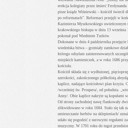
erekcja kolegiaty przez śmierć Ferdynand
pisze ksiądz Wiśniewski – kościół świecił d
po reformatach”. Reformaci przejęli w końc
Kazimierza Myszkowskiego uwieńczonym u
krakowskiego biskupa w dniu 13 września 
pokonał pod Wiedniem Turków.
Dokonane w dniu 4 października przejęcie 
wiedeńska bitwa – grzmiały zamkowe działa
którego odsyłam zainteresowanych szczegół
miejskich kamieniczek, a w roku 1686 przy
kościoła.
Kościół składa się z wydłużonej, pięciopr
szerokości, zakończonego półkolistą absyd
kaplice, nadające kościołowi plan krzyża. 
/wcześniej św. Prospera/, od południa. „wt
Anny/. Obie kaplice nakryte są kopułami w
Od strony zachodniej nawę flankowały dwi
zlikwidowano w roku 1684. Stało się tak n
umieszczanie herbów na sklepieniach/ uznal
udało się pogodzić z surowymi regułami za
muzyczny. W 1701 roku do tegoż przedsion