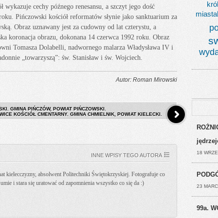
kró
ół wykazuje cechy późnego renesansu, a szczyt jego dość
miasta
roku. Pińczowski kościół reformatów słynie jako sanktuarium za
po
ką. Obraz uznawany jest za cudowny od lat czterystu, a
ska koronacja obrazu, dokonana 14 czerwca 1992 roku. Obraz
s
owni Tomasza Dolabelli, nadwornego malarza Władysława IV i
wyda
onnie „towarzyszą”: św. Stanisław i św. Wojciech.
Autor: Roman Mirowski
KI. GMINA PIŃCZÓW, POWIAT PIŃCZOWSKI.
WICE KOŚCIÓŁ CMENTARNY. GMINA CHMIELNIK, POWIAT KIELECKI.
ROŻNIC
jędrze
18 WRZE
INNE WPISY TEGO AUTORA
PODGÓ
t kielecczyzny, absolwent Politechniki Świętokrzyskiej. Fotografuje co
k umie i stara się uratować od zapomnienia wszystko co się da :)
23 MARC
99a. W