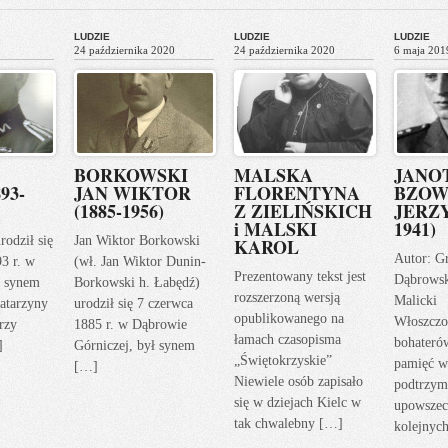
LUDZIE
LUDZIE
LUDZIE
24 października 2020
24 października 2020
6 maja 201
BORKOWSKI
MALSKA
JANO
93-
JAN WIKTOR
FLORENTYNA
BZOW
(1885-1956)
Z ZIELIŃSKICH
JERZY
i MALSKI
1941)
rodził się
Jan Wiktor Borkowski
KAROL
Autor: G
93 r. w
(wł. Jan Wiktor Dunin-
Prezentowany tekst jest
Dąbrows
ł synem
Borkowski h. Łabędź)
rozszerzoną wersją
Malicki
atarzyny
urodził się 7 czerwca
opublikowanego na
Włoszczo
rzy
1885 r. w Dąbrowie
łamach czasopisma
bohateró
]
Górniczej, był synem
„Świętokrzyskie”
pamięć w
[…]
Niewiele osób zapisało
podtrzym
się w dziejach Kielc w
upowszec
tak chwalebny […]
kolejnyc