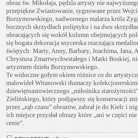
obraz św. Mikołaja, pędzla artysty nie najwyższeg
przepiękne Zwiastowanie, sygnowane przez Wojci
Borzymowskiego, nadwornego malarza króla Zygm
bocznych skrzydłach poliptyku i na dwu skrzydł
obracających się wokół kolumn obejmujących pol
się bogata dekoracja snycerska otaczająca medali
świętych: Marty, Anny, Barbary, Joachima, Jana, A
Chrystusa Zmartwychwstałego i Matki Boskiej, n
artyzmem dziełu Borzymowskiego.
Te widoczne gołym okiem różnice co do artystyc
malowideł Witanowski tłumaczy kolekcjonerskimi
dziewiętnastowiecznego „miłośnika starożytności
Zielińskiego, który podjąwszy się konserwacji z
przez „ząb czasu” obrazów, zabrał je do Kielc i ni
ich miejsce przysłał obrazy które „ani w części ni
cenie”.