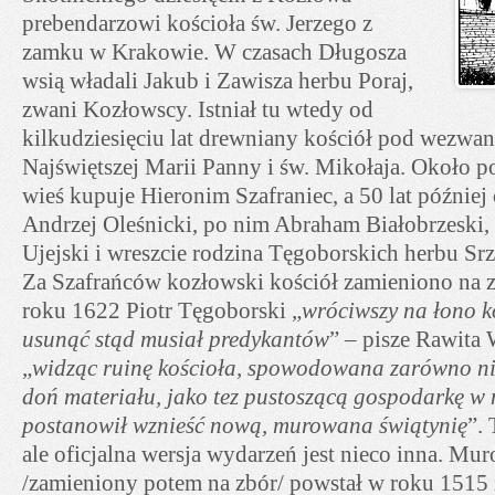
prebendarzowi kościoła św. Jerzego z
zamku w Krakowie. W czasach Długosza
wsią władali Jakub i Zawisza herbu Poraj,
zwani Kozłowscy. Istniał tu wtedy od
kilkudziesięciu lat drewniany kościół pod wezwa
Najświętszej Marii Panny i św. Mikołaja. Około p
wieś kupuje Hieronim Szafraniec, a 50 lat późnie
Andrzej Oleśnicki, po nim Abraham Białobrzeski, 
Ujejski i wreszcie rodzina Tęgoborskich herbu Sr
Za Szafrańców kozłowski kościół zamieniono na z
roku 1622 Piotr Tęgoborski „
wróciwszy na łono k
usunąć stąd musiał predykantów
” – pisze Rawita
„
widząc ruinę kościoła, spowodowana zarówno ni
doń materiału, jako tez pustoszącą gospodarkę w
postanowił wznieść nową, murowana świątynię
”.
ale oficjalna wersja wydarzeń jest nieco inna. Mu
/zamieniony potem na zbór/ powstał w roku 1515 