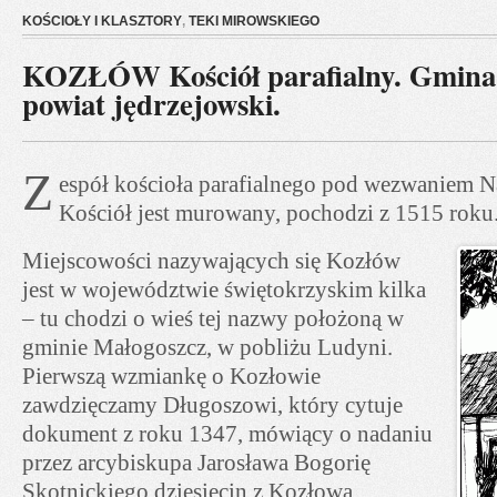
KOŚCIOŁY I KLASZTORY
,
TEKI MIROWSKIEGO
KOZŁÓW Kościół parafialny. Gmina
powiat jędrzejowski.
Z
espół kościoła parafialnego pod wezwaniem 
Kościół jest murowany, pochodzi z 1515 roku
Miejscowości nazywających się Kozłów
jest w województwie świętokrzyskim kilka
– tu chodzi o wieś tej nazwy położoną w
gminie Małogoszcz, w pobliżu Ludyni.
Pierwszą wzmiankę o Kozłowie
zawdzięczamy Długoszowi, który cytuje
dokument z roku 1347, mówiący o nadaniu
przez arcybiskupa Jarosława Bogorię
Skotnickiego dziesięcin z Kozłowa