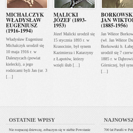
MICHALCZYK
MALICKI
BORKOWSK
WŁADYSŁAW
JÓZEF (1893-
JAN WIKTO
EUGENIUSZ
1953)
(1885-1956)
(1916-1994)
Józef Malicki urodził się
Jan Wiktor Borkow
Władysław Eugeniusz
15 stycznia 1893 r. w
(wł. Jan Wiktor Du
Michalczyk urodził się
Krasocinie, był synem
Borkowski h. Łabę
10 maja 1916 r. w
Kazimierza i Katarzyny
urodził się 7 czerw
Daleszycach (powiat
z Łapotów, którzy
1885 r. w Dąbrowi
kielecki), a jego
wzięli ślub […]
Górniczej, był sy
rodzicami byli Jan (ur. 3
[…]
[…]
OSTATNIE WPISY
NAJNOWS
Nie rozpaczaj dziewczę, zobaczym się w niebie Powstanie
700 lat Parafii w Pe