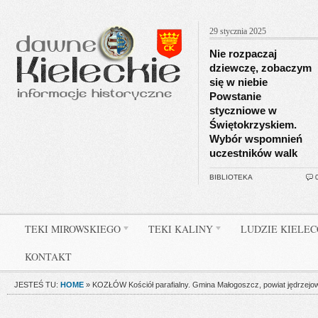
29 stycznia 2025
Nie rozpaczaj
dziewczę, zobaczym
się w niebie
Powstanie
styczniowe w
Świętokrzyskiem.
Wybór wspomnień
uczestników walk
BIBLIOTEKA
TEKI MIROWSKIEGO
TEKI KALINY
LUDZIE KIELE
KONTAKT
JESTEŚ TU:
HOME
»
KOZŁÓW Kościół parafialny. Gmina Małogoszcz, powiat jędrzejow