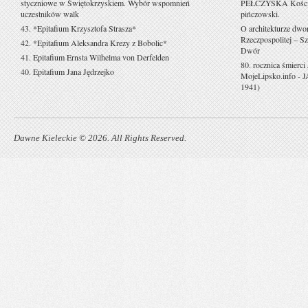
styczniowe w Świętokrzyskiem. Wybór wspomnień
PEŁCZYSKA Kościół 
uczestników walk
pińczowski.
43. *Epitafium Krzysztofa Strasza*
O architekturze dwo
Rzeczpospolitej – Sz
42. *Epitafium Aleksandra Krezy z Bobolic*
Dwór
41. Epitafium Ernsta Wilhelma von Derfelden
80. rocznica śmierci
40. Epitafium Jana Jędrzejko
MojeLipsko.info
-
J
1941)
Dawne Kieleckie © 2026. All Rights Reserved.