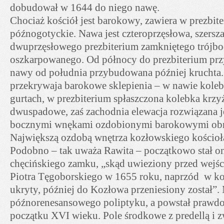
dobudował w 1644 do niego nawę.
Chociaż kościół jest barokowy, zawiera w prezbit
późnogotyckie. Nawa jest czteroprzęsłowa, szersz
dwuprzęsłowego prezbiterium zamkniętego trójboc
oszkarpowanego. Od północy do prezbiterium przy
nawy od południa przybudowana później kruchta. 
przekrywaja barokowe sklepienia – w nawie koleb
gurtach, w prezbiterium spłaszczona kolebka krz
dwuspadowe, zaś zachodnia elewacja rozwiązana jes
bocznymi wnękami ozdobionymi barokowymi obr
Największą ozdobą wnętrza kozłowskiego kościoła 
Podobno – tak uważa Rawita – początkowo stał o
chęcińskiego zamku, „skąd uwieziony przed wej
Piotra Tęgoborskiego w 1655 roku, naprzód w ko
ukryty, później do Kozłowa przeniesiony został”.
późnorenesansowego poliptyku, a powstał prawd
początku XVI wieku. Pole środkowe z predellą i 