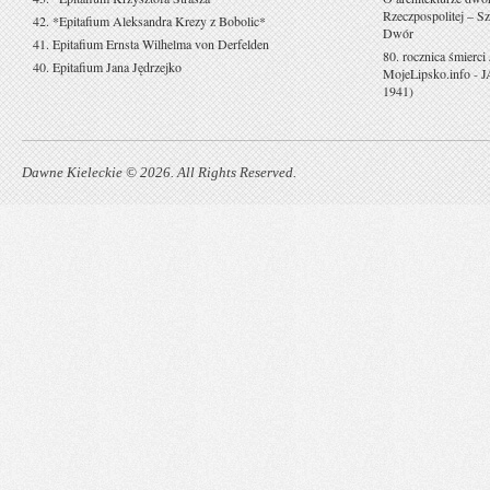
Rzeczpospolitej – Sz
42. *Epitafium Aleksandra Krezy z Bobolic*
Dwór
41. Epitafium Ernsta Wilhelma von Derfelden
80. rocznica śmierci
40. Epitafium Jana Jędrzejko
MojeLipsko.info
-
J
1941)
Dawne Kieleckie © 2026. All Rights Reserved.