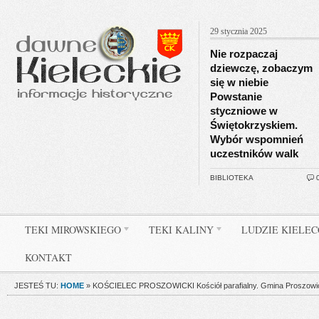
29 stycznia 2025
Nie rozpaczaj
dziewczę, zobaczym
się w niebie
Powstanie
styczniowe w
Świętokrzyskiem.
Wybór wspomnień
uczestników walk
BIBLIOTEKA
TEKI MIROWSKIEGO
TEKI KALINY
LUDZIE KIELE
KONTAKT
JESTEŚ TU:
HOME
»
KOŚCIELEC PROSZOWICKI Kościół parafialny. Gmina Proszowice, 