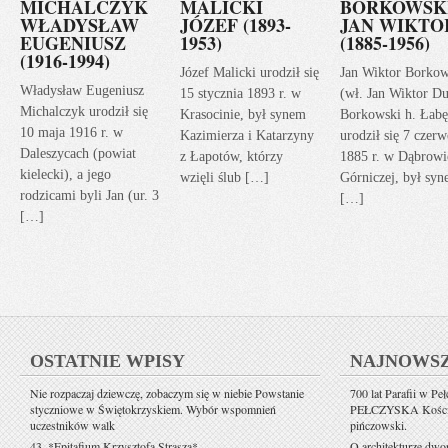
MICHALCZYK
MALICKI
BORKOWSK
WŁADYSŁAW
JÓZEF (1893-
JAN WIKTO
EUGENIUSZ
1953)
(1885-1956)
(1916-1994)
Józef Malicki urodził się
Jan Wiktor Borkow
Władysław Eugeniusz
15 stycznia 1893 r. w
(wł. Jan Wiktor Du
Michalczyk urodził się
Krasocinie, był synem
Borkowski h. Łabę
10 maja 1916 r. w
Kazimierza i Katarzyny
urodził się 7 czerw
Daleszycach (powiat
z Łapotów, którzy
1885 r. w Dąbrowi
kielecki), a jego
wzięli ślub […]
Górniczej, był sy
rodzicami byli Jan (ur. 3
[…]
[…]
OSTATNIE WPISY
NAJNOWS
Nie rozpaczaj dziewczę, zobaczym się w niebie Powstanie
700 lat Parafii w Pe
styczniowe w Świętokrzyskiem. Wybór wspomnień
PEŁCZYSKA Kościół 
uczestników walk
pińczowski.
43. *Epitafium Krzysztofa Strasza*
O architekturze dwo