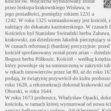
kościół św. Wojciecha wybudowany został
przez biskupa krakowskiego Wisława, w
jego posiadłości, pomiędzy rokiem 1231 a
1242. W roku 1325 wzmiankowany jest kościół, 
należący do dekanatu kazimierskiego. W czasach
Kościelcu był Stanisław Swiradzki herbu Zabawa, 
krakowski, zaś dziedzicem Jakubik pieczętujący s
W czasach reformacji (bardziej precyzyjnie: prze
kościół sprofanowany został przez arian – dziedz
Bogusz herbu Półkozic. Kościół – według księdz
który powołuje się na umieszczoną w zakrystii tab
w rękach innowierców przez lat 80, aż do roku 163
podają, że świątynię przywrócił do kultu probos
roku 1628, a rekonsekracji dokonał krakowski su
Oborski, w roku 1644.
W roku 1673 proboszcz, Władysław Opacki, dokon
kościoła, w ramach której wymurował od nowa śc
zamiast belkowania i pułapu „dał sklepienie”. Kole