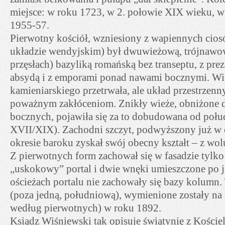
miejsce: w roku 1723, w 2. połowie XIX wieku, w
1955-57.
Pierwotny kościół, wzniesiony z wapiennych cios
układzie wendyjskim) był dwuwieżową, trójnawo
przęsłach) bazyliką romańską bez transeptu, z pr
absydą i z emporami ponad nawami bocznymi. Wi
kamieniarskiego przetrwała, ale układ przestrzenn
poważnym zakłóceniom. Znikły wieże, obniżone 
bocznych, pojawiła się za to dobudowana od połud
XVII/XIX). Zachodni szczyt, podwyższony już w 
okresie baroku zyskał swój obecny kształt – z wol
Z pierwotnych form zachował się w fasadzie tylk
„uskokowy” portal i dwie wnęki umieszczone po j
ościeżach portalu nie zachowały się bazy kolumn
(poza jedną, południową), wymienione zostały na
według pierwotnych) w roku 1892.
Ksiądz Wiśniewski tak opisuje świątynię z Kościel