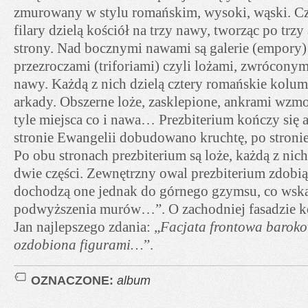
zmurowany w stylu romańskim, wysoki, wąski. Cz
filary dzielą kościół na trzy nawy, tworząc po trzy
strony. Nad bocznymi nawami są galerie (empory)
przezroczami (triforiami) czyli lożami, zwrócony
nawy. Każdą z nich dzielą cztery romańskie kolum
arkady. Obszerne loże, zasklepione, ankrami wzmo
tyle miejsca co i nawa… Prezbiterium kończy się 
stronie Ewangelii dobudowano kruchtę, po stronie 
Po obu stronach prezbiterium są loże, każdą z nich d
dwie części. Zewnętrzny owal prezbiterium zdobią
dochodzą one jednak do górnego gzymsu, co wska
podwyższenia murów…”. O zachodniej fasadzie ko
Jan najlepszego zdania: „
Facjata frontowa baroko
ozdobiona figurami…
”.
OZNACZONE:
album