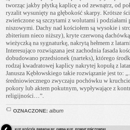
tworząc jakby płytką kaplicę a od zewnątrz, od po
ryzalit wysunięty na głębokość skarpy. Krótsze ś
zwieńczone są szczytami z wolutami i podziałami 
niszowymi. Dachy nad kościołem są wysokie i str
zbiterium nieco niższy), kryte czerwoną dachówk
wieżyczką na sygnaturkę, nakrytą hełmem z latarni
Interesująco rozwiązana jest zachodnia fasada kośc
dobudowano przedsionek (narteks), którego środ
rodzaj kwadratowej kaplicy nakrytej kopułą z lata
Janusza Kębłowskiego takie rozwiązanie jest to:
średniowiecznego zwyczaju pochówku w kruchci
pokory lub aktem pokutnym, wypływające z kontr
religijności…”.
OZNACZONE:
album
KIJE KOŚCIÓŁ PARAFIALNY. GMINA KIJE, POWIAT PIŃCZOWSKI.