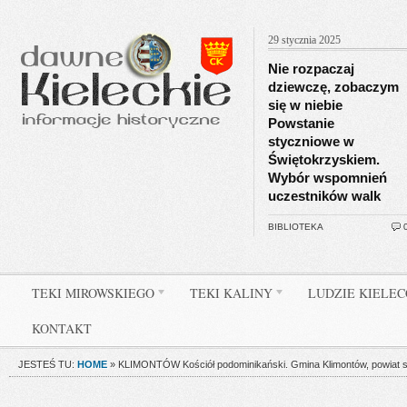
29 stycznia 2025
Nie rozpaczaj
dziewczę, zobaczym
się w niebie
Powstanie
styczniowe w
Świętokrzyskiem.
Wybór wspomnień
uczestników walk
BIBLIOTEKA
TEKI MIROWSKIEGO
TEKI KALINY
LUDZIE KIELE
KONTAKT
JESTEŚ TU:
HOME
»
KLIMONTÓW Kościół podominikański. Gmina Klimontów, powiat s