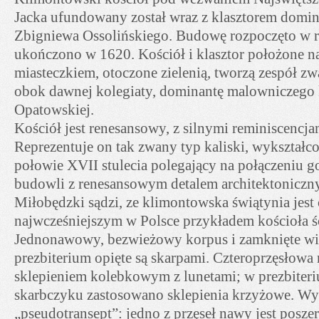
Jacka ufundowany został wraz z klasztorem domi
Zbigniewa Ossolińskiego. Budowę rozpoczęto w r
ukończono w 1620. Kościół i klasztor położone n
miasteczkiem, otoczone zielenią, tworzą zespół zw
obok dawnej kolegiaty, dominantę malowniczego
Opatowskiej.
Kościół jest renesansowy, z silnymi reminiscencja
Reprezentuje on tak zwany typ kaliski, wykształc
połowie XVII stulecia polegający na połączeniu go
budowli z renesansowym detalem architektoniczn
Miłobędzki sądzi, ze klimontowska świątynia jest
najwcześniejszym w Polsce przykładem kościoła ś
Jednonawowy, bezwieżowy korpus i zamknięte wi
prezbiterium opięte są skarpami. Czteroprzęsłowa 
sklepieniem kolebkowym z lunetami; w prezbiteriu
skarbczyku zastosowano sklepienia krzyżowe. Wys
„pseudotransept”: jedno z przęseł nawy jest posze