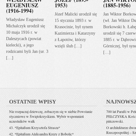
EUGENIUSZ
1953)
(1885-1956)
(1916-1994)
Józef Malicki urodził się
Jan Wiktor Borkow
Władysław Eugeniusz
15 stycznia 1893 r. w
(wł. Jan Wiktor Du
Michalczyk urodził się
Krasocinie, był synem
Borkowski h. Łabę
10 maja 1916 r. w
Kazimierza i Katarzyny
urodził się 7 czerw
Daleszycach (powiat
z Łapotów, którzy
1885 r. w Dąbrowi
kielecki), a jego
wzięli ślub […]
Górniczej, był sy
rodzicami byli Jan (ur. 3
[…]
[…]
OSTATNIE WPISY
NAJNOWS
Nie rozpaczaj dziewczę, zobaczym się w niebie Powstanie
700 lat Parafii w Pe
styczniowe w Świętokrzyskiem. Wybór wspomnień
PEŁCZYSKA Kościół 
uczestników walk
pińczowski.
43. *Epitafium Krzysztofa Strasza*
O architekturze dwo
Rzeczpospolitej – Sz
42. *Epitafium Aleksandra Krezy z Bobolic*