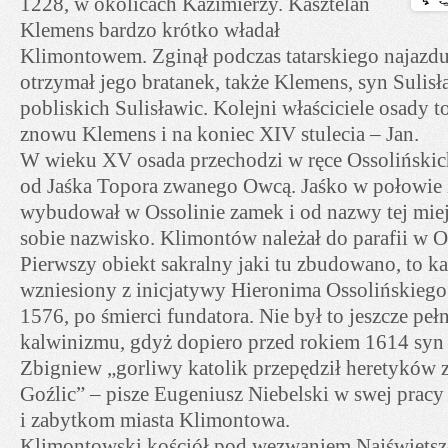
1228, w okolicach Kazimierzy. Kasztelan
Klemens bardzo krótko władał
Klimontowem. Zginął podczas tatarskiego najazd
otrzymał jego bratanek, także Klemens, syn Sulisł
pobliskich Sulisławic. Kolejni właściciele osady t
znowu Klemens i na koniec XIV stulecia – Jan.
W wieku XV osada przechodzi w ręce Ossoliński
od Jaśka Topora zwanego Owcą. Jaśko w połowie
wybudował w Ossolinie zamek i od nazwy tej mie
sobie nazwisko. Klimontów należał do parafii w O
Pierwszy obiekt sakralny jaki tu zbudowano, to ka
wzniesiony z inicjatywy Hieronima Ossolińskiego
1576, po śmierci fundatora. Nie był to jeszcze pe
kalwinizmu, gdyż dopiero przed rokiem 1614 syn
Zbigniew „gorliwy katolik przepędził heretyków z
Goźlic” – pisze Eugeniusz Niebelski w swej pracy 
i zabytkom miasta Klimontowa.
Klimontowski kościół pod wezwaniem Najświętsze