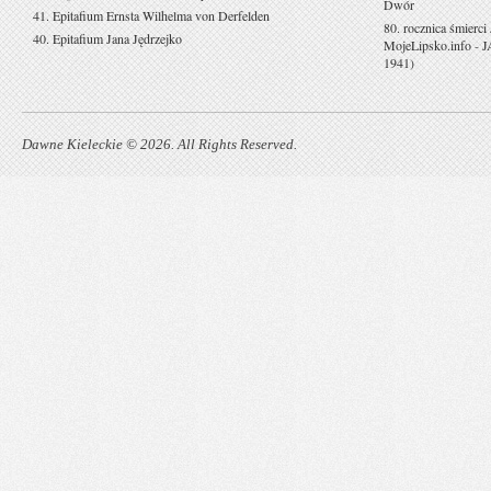
Dwór
41. Epitafium Ernsta Wilhelma von Derfelden
80. rocznica śmierci
40. Epitafium Jana Jędrzejko
MojeLipsko.info
-
J
1941)
Dawne Kieleckie © 2026. All Rights Reserved.