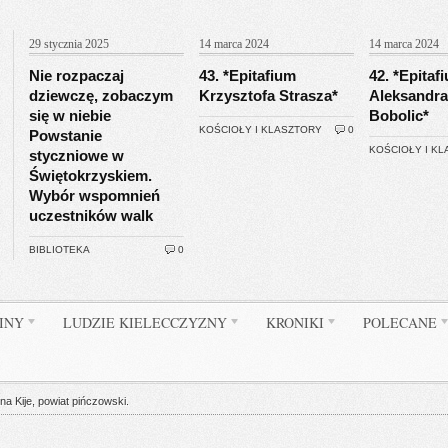
29 stycznia 2025
14 marca 2024
14 marca 2024
Nie rozpaczaj
43. *Epitafium
42. *Epitaf
dziewczę, zobaczym
Krzysztofa Strasza*
Aleksandra
się w niebie
Bobolic*
KOŚCIOŁY I KLASZTORY
0
Powstanie
KOŚCIOŁY I K
styczniowe w
Świętokrzyskiem.
Wybór wspomnień
uczestników walk
BIBLIOTEKA
0
INY
LUDZIE KIELECCZYZNY
KRONIKI
POLECANE
na Kije, powiat pińczowski.