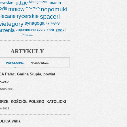
lewskie
ludzie
Małogoszcz
miasta
byłe
mniow
mokrsko
nepomuki
lecane
rycerskie
spacerl
wietegory
synagoga
synagogi
rzenia
zapomniane
zbory
zbór
znaki
Ćmielów
ARTYKUŁY
POPULARNE
NAJNOWSZE
A Pałac. Gmina Słupia, powiat
jowski.
ŚNIA 2011
RZE. KOŚCIÓŁ POLSKO- KATOLICKI
A 2013
OLICA Willa