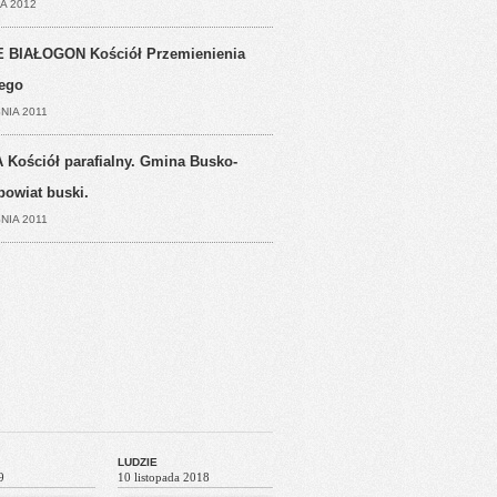
A 2012
 BIAŁOGON Kościół Przemienienia
ego
NIA 2011
 Kościół parafialny. Gmina Busko-
powiat buski.
NIA 2011
LUDZIE
9
10 listopada 2018