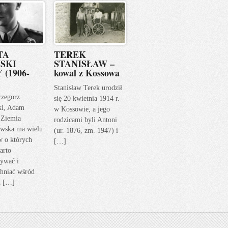
TA
TEREK
SKI
STANISŁAW –
 (1906-
kowal z Kossowa
Stanisław Terek urodził
rzegorz
się 20 kwietnia 1914 r.
ki, Adam
w Kossowie, a jego
 Ziemia
rodzicami byli Antoni
wska ma wielu
(ur. 1876, zm. 1947) i
w o których
[…]
arto
ywać i
hniać wśród
h […]