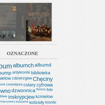
OZNACZONE
lbum
albumch
albumd
lbump
antykroniki
biblioteka
ielow
cdzierzgow
Chęciny
sow
cmentarze
cstary
cyfrowa
ewno
dzwonnica
floriany
foto
bliwe
inskrypcjew
kcmielow
Koprzywnica
kościelne
kościoły
kroniki