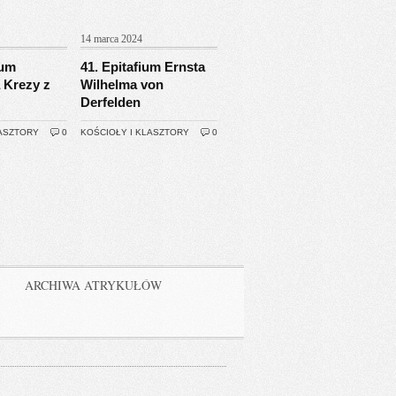
14 marca 2024
ium
41. Epitafium Ernsta
 Krezy z
Wilhelma von
Derfelden
LASZTORY
0
KOŚCIOŁY I KLASZTORY
0
ARCHIWA ATRYKUŁÓW