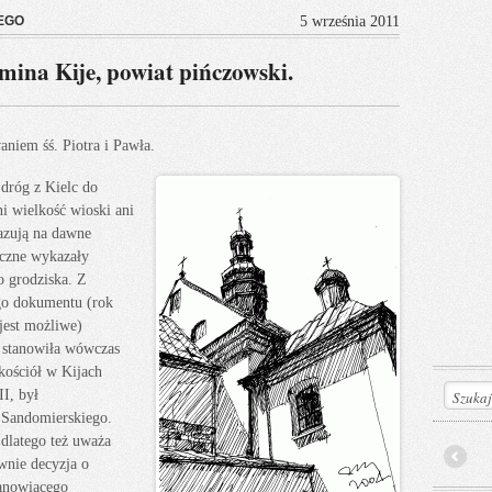
EGO
5 września 2011
mina Kije, powiat pińczowski.
aniem śś. Piotra i Pawła.
 dróg z Kielc do
i wielkość wioski ani
azują na dawne
iczne wykazały
o grodziska. Z
go dokumentu (rok
 jest możliwe)
a stanowiła wówczas
kościół w Kijach
I, był
 Sandomierskiego.
 dlatego też uważa
ewnie decyzja o
Prev
tanowiącego