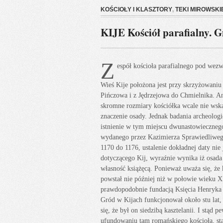
KOŚCIOŁY I KLASZTORY
,
TEKI MIROWSKI
KIJE Kościół parafialny. G
Z
espół kościoła parafialnego pod wezw
Wieś Kije położona jest przy skrzyżowaniu
Pińczowa i z Jędrzejowa do Chmielnika. An
skromne rozmiary kościółka wcale nie wsk
znaczenie osady. Jednak badania archeolog
istnienie w tym miejscu dwunastowieczneg
wydanego przez Kazimierza Sprawiedliwe
1170 do 1176, ustalenie dokładnej daty nie
dotyczącego Kij, wyraźnie wynika iż osad
własność książęcą. Ponieważ uważa się, że 
powstał nie później niż w połowie wieku XI
prawdopodobnie fundacją Księcia Henryka
Gród w Kijach funkcjonował około stu lat,
się, że był on siedzibą kasztelanii. I stąd p
ufundowaniu tam romańskiego kościoła, s