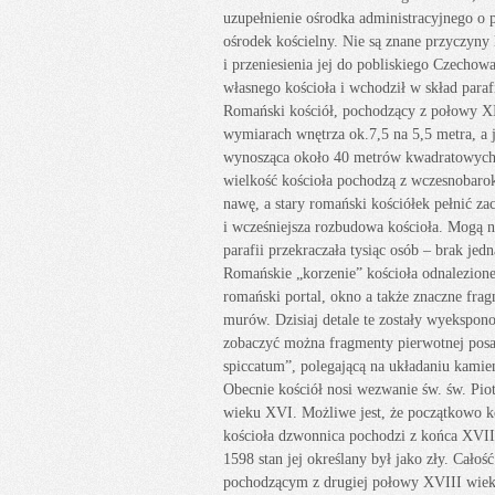
uzupełnienie ośrodka administracyjnego o
ośrodek kościelny. Nie są znane przyczyny l
i przeniesienia jej do pobliskiego Czecho
własnego kościoła i wchodził w skład paraf
Romański kościół, pochodzący z połowy XI
wymiarach wnętrza ok.7,5 na 5,5 metra, a j
wynosząca około 40 metrów kwadratowych p
wielkość kościoła pochodzą z wczesnoba
nawę, a stary romański kościółek pełnić za
i wcześniejsza rozbudowa kościoła. Mogą 
parafii przekraczała tysiąc osób – brak j
Romańskie „korzenie” kościoła odnalezione
romański portal, okno a także znaczne fr
murów. Dzisiaj detale te zostały wyekspo
zobaczyć można fragmenty pierwotnej pos
spiccatum”, polegającą na układaniu kamie
Obecnie kościół nosi wezwanie św. św. Piot
wieku XVI. Możliwe jest, że początkowo ko
kościoła dzwonnica pochodzi z końca XVIII
1598 stan jej określany był jako zły. Cało
pochodzącym z drugiej połowy XVIII wieku.