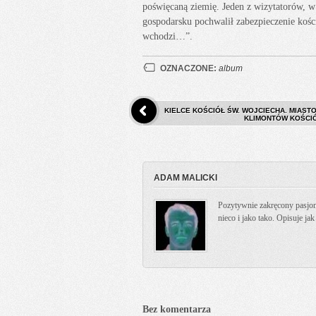
poświęcaną ziemię. Jeden z wizytatorów,
gospodarsku pochwalił zabezpieczenie kośc
wchodzi…”.
OZNACZONE:
album
KIELCE KOŚCIÓŁ ŚW. WOJCIECHA. MIASTO
KLIMONTÓW KOŚCIÓ
ADAM MALICKI
Pozytywnie zakręcony pasjona
nieco i jako tako. Opisuje ja
Bez komentarza