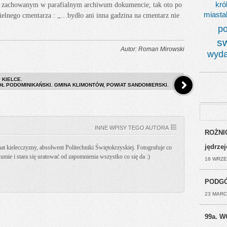
kró
 w zachowanym w parafialnym archiwum dokumencie, tak oto po
miasta
ielnego cmentarza : „…bydło ani inna gadzina na cmentarz nie
po
s
Autor: Roman Mirowski
wyda
 KIELCE.
Ł PODOMINIKAŃSKI. GMINA KLIMONTÓW, POWIAT SANDOMIERSKI.
INNE WPISY TEGO AUTORA
ROŻNIC
jędrze
t kielecczyzny, absolwent Politechniki Świętokrzyskiej. Fotografuje co
k umie i stara się uratować od zapomnienia wszystko co się da :)
18 WRZE
PODGÓ
23 MARC
99a. W