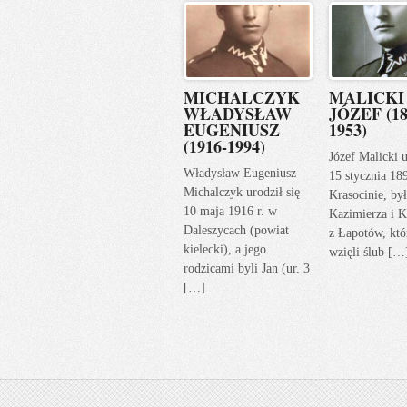
MICHALCZYK
MALICKI
WŁADYSŁAW
JÓZEF (18
EUGENIUSZ
1953)
(1916-1994)
Józef Malicki u
Władysław Eugeniusz
15 stycznia 18
Michalczyk urodził się
Krasocinie, by
10 maja 1916 r. w
Kazimierza i K
Daleszycach (powiat
z Łapotów, któ
kielecki), a jego
wzięli ślub […
rodzicami byli Jan (ur. 3
[…]