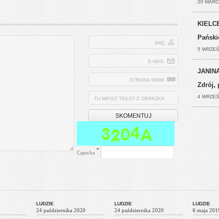
20 MARC
KIELCE
Pański
IMIĘ
5 WRZEŚ
E-MAIL
JANINA
STRONA WWW
Zdrój, 
4 WRZEŚ
TU WPISZ TEKST Z OBRAZKA
*
Captcha
LUDZIE
LUDZIE
LUDZIE
24 października 2020
24 października 2020
6 maja 201