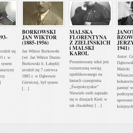
BORKOWSKI
MALSKA
JANO
93-
JAN WIKTOR
FLORENTYNA
BZOW
(1885-1956)
Z ZIELIŃSKICH
JERZY
i MALSKI
1941)
rodził się
Jan Wiktor Borkowski
KAROL
Autor: G
93 r. w
(wł. Jan Wiktor Dunin-
Prezentowany tekst jest
Dąbrows
ł synem
Borkowski h. Łabędź)
rozszerzoną wersją
Malicki
atarzyny
urodził się 7 czerwca
opublikowanego na
Włoszczo
rzy
1885 r. w Dąbrowie
łamach czasopisma
bohateró
]
Górniczej, był synem
„Świętokrzyskie”
pamięć w
[…]
Niewiele osób zapisało
podtrzym
się w dziejach Kielc w
upowszec
tak chwalebny […]
kolejnyc