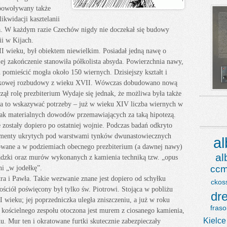
 powoływany także
ikwidacji kasztelanii
wa. W każdym razie Czechów nigdy nie doczekał się budowy
ii w Kijach.
I wieku, był obiektem niewielkim. Posiadał jedną nawę o
ej zakończenie stanowiła półkolista absyda. Powierzchnia nawy,
omieścić mogła około 150 wiernych. Dzisiejszy kształt i
rokowej rozbudowy z wieku XVII. Wówczas dobudowano nową
czął rolę prezbiterium Wydaje się jednak, że możliwa była także
na to wskazywać potrzeby – już w wieku XIV liczba wiernych w
ednak materialnych dowodów przemawiających za taką hipotezą.
 zostały dopiero po ostatniej wojnie. Podczas badań odkryto
agmenty ukrytych pod warstwami tynków dwunastowiecznych
a
nowane a w podziemiach obecnego prezbiterium (a dawnej nawy)
a
adzki oraz murów wykonanych z kamienia techniką tzw. „opus
ccm
ni „w jodełkę”.
ra i Pawła. Takie wezwanie znane jest dopiero od schyłku
ckos
ściół poświęcony był tylko św. Piotrowi. Stojąca w pobliżu
dr
 wieku; jej poprzedniczka uległa zniszczeniu, a już w roku
fraso
ść kościelnego zespołu otoczona jest murem z ciosanego kamienia,
Kielce
 Mur ten i okratowane furtki skutecznie zabezpieczały