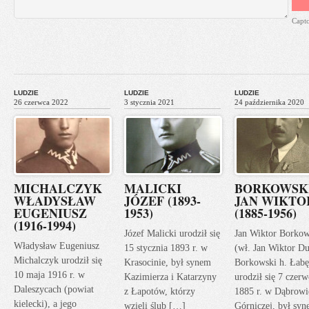
Capt
LUDZIE
LUDZIE
LUDZIE
26 czerwca 2022
3 stycznia 2021
24 października 2020
MICHALCZYK
MALICKI
BORKOWSK
WŁADYSŁAW
JÓZEF (1893-
JAN WIKTO
EUGENIUSZ
1953)
(1885-1956)
(1916-1994)
Józef Malicki urodził się
Jan Wiktor Borkow
Władysław Eugeniusz
15 stycznia 1893 r. w
(wł. Jan Wiktor Du
Michalczyk urodził się
Krasocinie, był synem
Borkowski h. Łabę
10 maja 1916 r. w
Kazimierza i Katarzyny
urodził się 7 czerw
Daleszycach (powiat
z Łapotów, którzy
1885 r. w Dąbrowi
kielecki), a jego
wzięli ślub […]
Górniczej, był sy