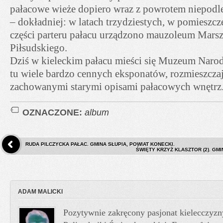
pałacowe wieże dopiero wraz z powrotem niepodle
– dokładniej: w latach trzydziestych, w pomieszc
części parteru pałacu urządzono mauzoleum Marsz
Piłsudskiego.
Dziś w kieleckim pałacu mieści się Muzeum Nar
tu wiele bardzo cennych eksponatów, rozmieszczaj
zachowanymi starymi opisami pałacowych wnętrz
OZNACZONE:
album
RUDA PILCZYCKA PAŁAC. GMINA SŁUPIA, POWIAT KONECKI.
ŚWIĘTY KRZYŻ KLASZTOR (2). GMIN
ADAM MALICKI
Pozytywnie zakręcony pasjonat kielecczyzn