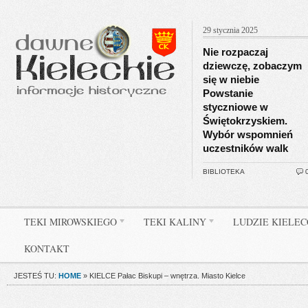
29 stycznia 2025
Nie rozpaczaj
dziewczę, zobaczym
się w niebie
Powstanie
styczniowe w
Świętokrzyskiem.
Wybór wspomnień
uczestników walk
BIBLIOTEKA
TEKI MIROWSKIEGO
TEKI KALINY
LUDZIE KIELE
KONTAKT
JESTEŚ TU:
HOME
»
KIELCE Pałac Biskupi – wnętrza. Miasto Kielce