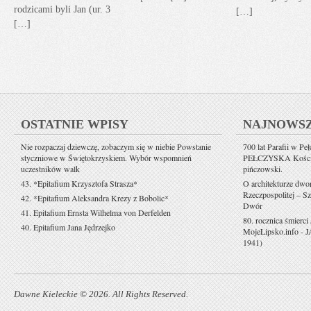
rodzicami byli Jan (ur. 3
[…]
[…]
OSTATNIE WPISY
NAJNOWS
Nie rozpaczaj dziewczę, zobaczym się w niebie Powstanie
700 lat Parafii w Pe
styczniowe w Świętokrzyskiem. Wybór wspomnień
PEŁCZYSKA Kościół 
uczestników walk
pińczowski.
43. *Epitafium Krzysztofa Strasza*
O architekturze dwo
Rzeczpospolitej – Sz
42. *Epitafium Aleksandra Krezy z Bobolic*
Dwór
41. Epitafium Ernsta Wilhelma von Derfelden
80. rocznica śmierci
40. Epitafium Jana Jędrzejko
MojeLipsko.info
-
J
1941)
Dawne Kieleckie © 2026. All Rights Reserved.