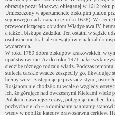
obrazuje pożar Moskwy, obleganej w 1612 roku pr
Umieszczony w apartamencie biskupim plafon prz
sejmowego nad arianami (z roku 1638). W scenie 
przewodniczącego obradom Władysława IV, hetm
a także i biskupa Zadzika. Ten ostatni w sądzie u
osobiście nie brał, ale niewątpliwie należał do ins
wydarzenia.
W roku 1789 dobra biskupów krakowskich, w tym 
upaństwowione. Aż do roku 1971 pałac wykorzys
siedzibę różnego rodzaju władz. Podczas remontu
stulecia carskie władze zeszpeciły go, likwidując s
hełmy wież i zastępując je przysadzistymi, ostro
Rosjanom nie chodziło tu wcale o względy estet
ich, że górujące nad ówczesnymi Kielcami wieże 
Polakom dawniejsze czasy, potęgując niechęć do z
pozbycia się ich – a dominantę panoramy stanow
wtedy w pobliżu katedry prawosławna cerkiew. H