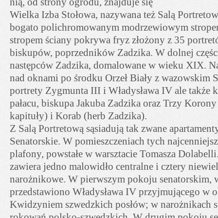
nią, od strony ogrodu, znajduje się
Wielka Izba Stołowa, nazywana też Salą Portretow
bogato polichromowanym modrzewiowym stropem
stropem ściany pokrywa fryz złożony z 35 portre
biskupów, poprzedników Zadzika. W dolnej części
następców Zadzika, domalowane w wieku XIX. Na 
nad oknami po środku Orzeł Biały z wazowskim S
portrety Zygmunta III i Władysława IV ale także k
pałacu, biskupa Jakuba Zadzika oraz Trzy Korony
kapituły) i Korab (herb Zadzika).
Z Salą Portretową sąsiadują tak zwane apartamenty
Senatorskie. W pomieszczeniach tych najcenniejs
plafony, powstałe w warsztacie Tomasza Dolabell
zawiera jedno malowidło centralne i cztery niewie
narożnikowe. W pierwszym pokoju senatorskim,
przedstawiono Władysława IV przyjmującego w o
Kwidzyniem szwedzkich posłów; w narożnikach sc
rokowań polsko-szwedzkich. W drugim pokoju se