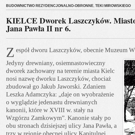
BUDOWNICTWO REZYDENCJONALNO-OBRONNE
,
TEKI MIROWSKIEGO
KIELCE Dworek Laszczyków. Miasto 
Jana Pawła II nr 6.
Z
espół dworu Laszczyków, obecnie Muzeum Wsi
Jedyny drewniany, osiemnastowieczny
dworek zachowany na terenie miasta Kielc
nosi nazwę dworku Laszczyków, chociaż
zbudował go Jakub Jaworski. Zdaniem
Leszka Adamczyka: „daje on wyobrażenie
o wyglądzie jedenastu drewnianych
kanonii, które w XVIII w. stały na
Wzgórzu Zamkowym”. Kanonie stały po
obu stronach dzisiejszej ulicy Jana Pawła, a
trzy w rejonie obecnej ulicy Kapitulnej.