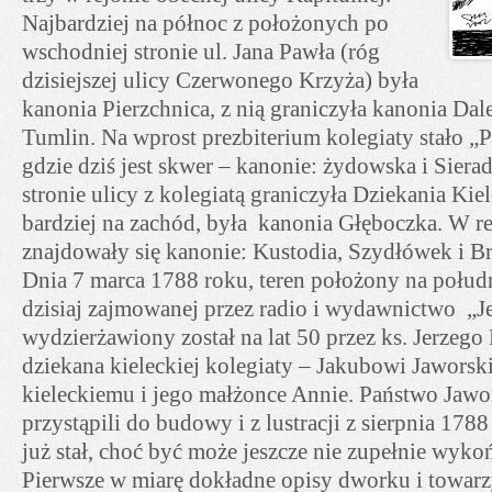
Najbardziej na północ z położonych po
wschodniej stronie ul. Jana Pawła (róg
dzisiejszej ulicy Czerwonego Krzyża) była
kanonia Pierzchnica, z nią graniczyła kanonia Dale
Tumlin. Na wprost prezbiterium kolegiaty stało „P
gdzie dziś jest skwer – kanonie: żydowska i Siera
stronie ulicy z kolegiatą graniczyła Dziekania Kiele
bardziej na zachód, była kanonia Głęboczka. W re
znajdowały się kanonie: Kustodia, Szydłówek i B
Dnia 7 marca 1788 roku, teren położony na połudn
dzisiaj zajmowanej przez radio i wydawnictwo „J
wydzierżawiony został na lat 50 przez ks. Jerzego
dziekana kieleckiej kolegiaty – Jakubowi Jaworski
kieleckiemu i jego małżonce Annie. Państwo Jawo
przystąpili do budowy i z lustracji z sierpnia 178
już stał, choć być może jeszcze nie zupełnie wyko
Pierwsze w miarę dokładne opisy dworku i towar