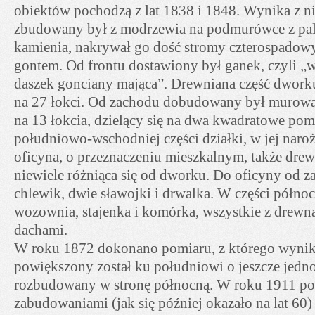
obiektów pochodzą z lat 1838 i 1848. Wynika z n
zbudowany był z modrzewia na podmurówce z palo
kamienia, nakrywał go dość stromy czterospadowy
gontem. Od frontu dostawiony był ganek, czyli „
daszek gonciany mająca”. Drewniana część dwork
na 27 łokci. Od zachodu dobudowany był murowa
na 13 łokcia, dzielący się na dwa kwadratowe pom
południowo-wschodniej części działki, w jej naroż
oficyna, o przeznaczeniu mieszkalnym, także drew
niewiele różniąca się od dworku. Do oficyny od z
chlewik, dwie sławojki i drwalka. W części półno
wozownia, stajenka i komórka, wszystkie z drew
dachami.
W roku 1872 dokonano pomiaru, z którego wynikł
powiększony został ku południowi o jeszcze jedn
rozbudowany w stronę północną. W roku 1911 pos
zabudowaniami (jak się później okazało na lat 60)