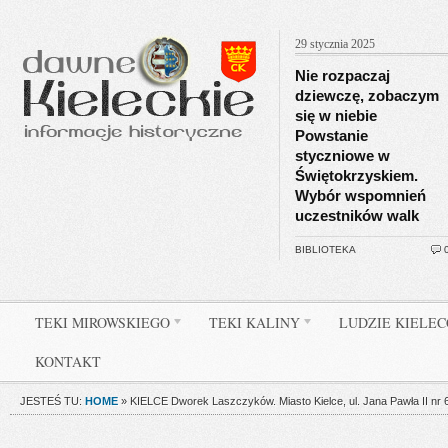
29 stycznia 2025
Nie rozpaczaj
dziewczę, zobaczym
się w niebie
Powstanie
styczniowe w
Świętokrzyskiem.
Wybór wspomnień
uczestników walk
BIBLIOTEKA
TEKI MIROWSKIEGO
TEKI KALINY
LUDZIE KIELE
KONTAKT
JESTEŚ TU:
HOME
»
KIELCE Dworek Laszczyków. Miasto Kielce, ul. Jana Pawła II nr 6