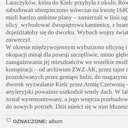
Laszczyków, która do Kielc przybyła z okolic Ró
zabudowań ubezpieczono wówczas na kwotę 1680 
mieli bardzo ambitne plany – zamierzali w linii o
ulicy wybudować dwupiętrowa kamienicę, z bramą
dojeżdżałoby się do dworku. Wybuch wojny świat
zniweczył.
W okresie międzywojennym wyburzono oficynę i s
okupacji minął dla posesji szczęśliwie, mimo głę
zaangażowania jej mieszkańców we wszelkie moż
konspiracji – od archiwum ZWZ-AK, przez tajne 
poszukiwanych przez gestapo ludzi, do magazynu 
dworek wyzwalanie Kielc przez Armię Czerwoną –
artyleryjski poważnie uszkodził wtedy dach. W la
został wyremontowany, a jego wnętrza przebudo
do nowych potrzeb. Dziś mieści się w nim Muzeum
OZNACZONE:
album