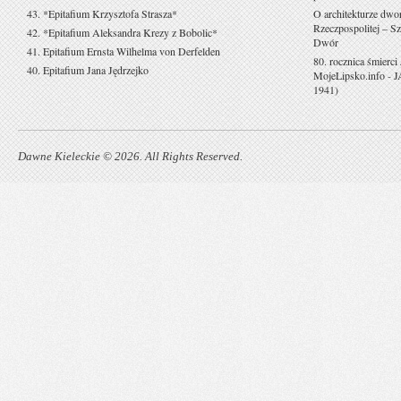
43. *Epitafium Krzysztofa Strasza*
O architekturze dwo
Rzeczpospolitej – Sz
42. *Epitafium Aleksandra Krezy z Bobolic*
Dwór
41. Epitafium Ernsta Wilhelma von Derfelden
80. rocznica śmierci
40. Epitafium Jana Jędrzejko
MojeLipsko.info
-
J
1941)
Dawne Kieleckie © 2026. All Rights Reserved.