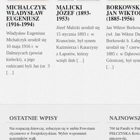
MICHALCZYK
MALICKI
BORKOWSK
WŁADYSŁAW
JÓZEF (1893-
JAN WIKTO
EUGENIUSZ
1953)
(1885-1956)
(1916-1994)
Józef Malicki urodził się
Jan Wiktor Borkow
Władysław Eugeniusz
15 stycznia 1893 r. w
(wł. Jan Wiktor Du
Michalczyk urodził się
Krasocinie, był synem
Borkowski h. Łabę
10 maja 1916 r. w
Kazimierza i Katarzyny
urodził się 7 czerw
Daleszycach (powiat
z Łapotów, którzy
1885 r. w Dąbrowi
kielecki), a jego
wzięli ślub […]
Górniczej, był sy
rodzicami byli Jan (ur. 3
[…]
[…]
OSTATNIE WPISY
NAJNOWS
Nie rozpaczaj dziewczę, zobaczym się w niebie Powstanie
700 lat Parafii w Pe
styczniowe w Świętokrzyskiem. Wybór wspomnień
PEŁCZYSKA Kościół 
uczestników walk
pińczowski.