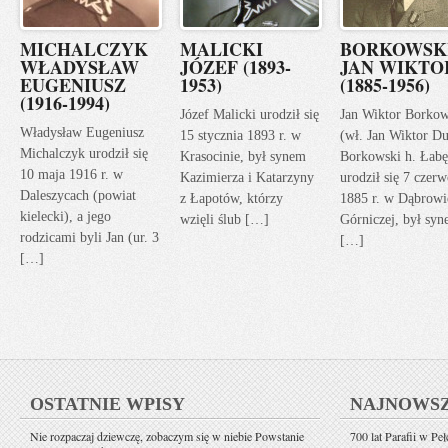
MICHALCZYK
MALICKI
BORKOWSK
WŁADYSŁAW
JÓZEF (1893-
JAN WIKTO
EUGENIUSZ
1953)
(1885-1956)
(1916-1994)
Józef Malicki urodził się
Jan Wiktor Borkow
Władysław Eugeniusz
15 stycznia 1893 r. w
(wł. Jan Wiktor Du
Michalczyk urodził się
Krasocinie, był synem
Borkowski h. Łabę
10 maja 1916 r. w
Kazimierza i Katarzyny
urodził się 7 czerw
Daleszycach (powiat
z Łapotów, którzy
1885 r. w Dąbrowi
kielecki), a jego
wzięli ślub […]
Górniczej, był sy
rodzicami byli Jan (ur. 3
[…]
[…]
OSTATNIE WPISY
NAJNOWS
Nie rozpaczaj dziewczę, zobaczym się w niebie Powstanie
700 lat Parafii w Pe