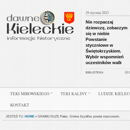
29 stycznia 2025
Nie rozpaczaj
dziewczę, zobaczym
się w niebie
Powstanie
styczniowe w
Świętokrzyskiem.
Wybór wspomnień
uczestników walk
BIBLIOTEKA
TEKI MIROWSKIEGO
TEKI KALINY
LUDZIE KIELE
KONTAKT
JESTEŚ TU:
HOME
»
GRABKI DUŻE Pałac. Gmina Szydłów, powiat staszowski.