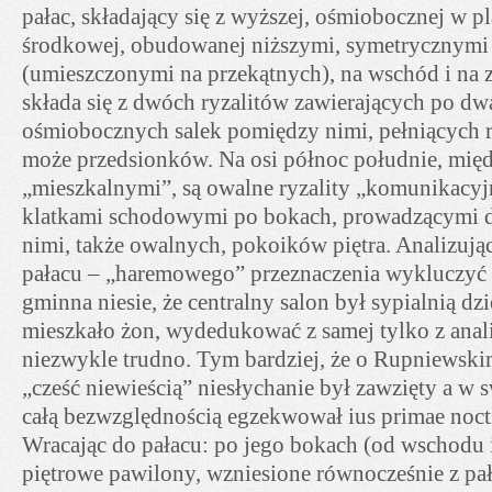
pałac, składający się z wyższej, ośmiobocznej w pl
środkowej, obudowanej niższymi, symetrycznymi
(umieszczonymi na przekątnych), na wschód i na 
składa się z dwóch ryzalitów zawierających po dw
ośmiobocznych salek pomiędzy nimi, pełniących r
może przedsionków. Na osi północ południe, międ
„mieszkalnymi”, są owalne ryzality „komunikacyj
klatkami schodowymi po bokach, prowadzącymi 
nimi, także owalnych, pokoików piętra. Analizują
pałacu – „haremowego” przeznaczenia wykluczy
gminna niesie, że centralny salon był sypialnią dzie
mieszkało żon, wydedukować z samej tylko z anali
niezwykle trudno. Tym bardziej, że o Rupniewsk
„cześć niewieścią” niesłychanie był zawzięty a w 
całą bezwzględnością egzekwował ius primae noct
Wracając do pałacu: po jego bokach (od wschodu 
piętrowe pawilony, wzniesione równocześnie z pa