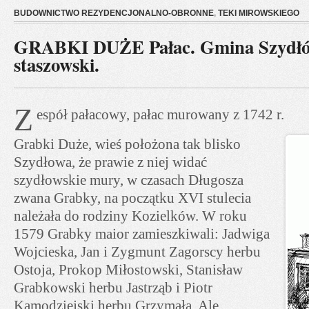
BUDOWNICTWO REZYDENCJONALNO-OBRONNE
,
TEKI MIROWSKIEGO
GRABKI DUŻE Pałac. Gmina Szydłó
staszowski.
Z
espół pałacowy, pałac murowany z 1742 r.
Grabki Duże, wieś położona tak blisko
Szydłowa, że prawie z niej widać
szydłowskie mury, w czasach Długosza
zwana Grabky, na początku XVI stulecia
należała do rodziny Kozielków. W roku
1579 Grabky maior zamieszkiwali: Jadwiga
Wojcieska, Jan i Zygmunt Zagorscy herbu
Ostoja, Prokop Miłostowski, Stanisław
Grabkowski herbu Jastrząb i Piotr
Kamodziejski herbu Grzymała. Ale