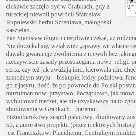
ciekawie zaczęło być w Grabkach, gdy z
tureckiej niewoli powrócił Stanisław
Rupniewski herbu Szreniawa, małogoski
kasztelan.
Pan Stanisław długo i cierpliwie czekał, aż rodzin
Nie doczekał się, wziął więc „sprawy we własne ręc
dawało gwarancję zwolnienia z niewoli bez jakie
rzeczywiście zasady przestrzegania nowej religii 
serca, czy też jak uważają inni, kierowała nim chę
zamożnym stryju – biskupie, który pożałował fu
go z jasyru, dość, że po powrocie do Polski postan
muzułmaninowi przystało. Początkowo, jak mówi 
wybudować meczet, ale nie uzyskawszy na to zgody
zbudowania w Grabkach…haremu.
Późnobarokowy zespół pałacowy, zbudowany zost
50, a autorstwo projektu (przez niektórych histo
jest Franciszkowi Placidiemu. Centralnym punktem