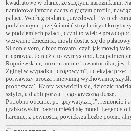
kwadratowe w planie, ze ściętymi narożnikami. Na
namiotowe łamane dachy o giętym profilu, nawią
pałacu. Według podania „urzędowali” w nich eun
podziemnymi przejściami (istny labirynt korytarzy 
w podziemiach pałacu, czyni to wielce prawdopo
wezwanie dziedzica, mogli dostać się do pałacowy
Si non e vero, e bien trovato, czyli jak mówią Włos
nieprawda, to nieźle to wymyślono. Uzupełnienie
Rupniewskim, muzułmaninie i awanturniku, jest his
Zginął w wypadku „drogowym”, uciekając przed 
porwawszy uroczą i niewinną wychowanicę szydł
proboszcza). Kareta wywróciła się, dziedzic nadzia
sztylet, a diabli porwali jego grzeszną duszę.
Podobno obecnie, po „prywatyzacji”, remoncie i a
grabkowskim pałacu mieści się motel. Legenda o 
haremie, z pewnością powiększa liczbę potencjaln