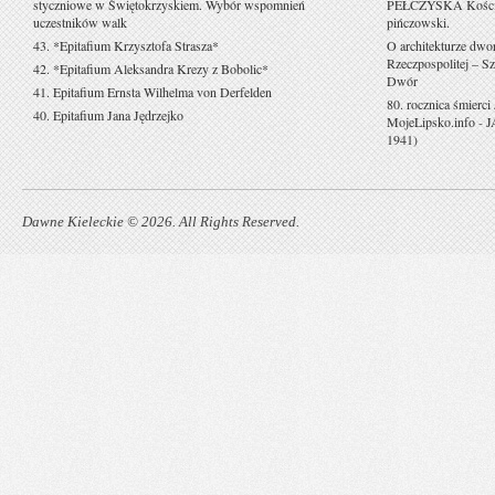
styczniowe w Świętokrzyskiem. Wybór wspomnień
PEŁCZYSKA Kościół 
uczestników walk
pińczowski.
43. *Epitafium Krzysztofa Strasza*
O architekturze dwo
Rzeczpospolitej – Sz
42. *Epitafium Aleksandra Krezy z Bobolic*
Dwór
41. Epitafium Ernsta Wilhelma von Derfelden
80. rocznica śmierci
40. Epitafium Jana Jędrzejko
MojeLipsko.info
-
J
1941)
Dawne Kieleckie © 2026. All Rights Reserved.