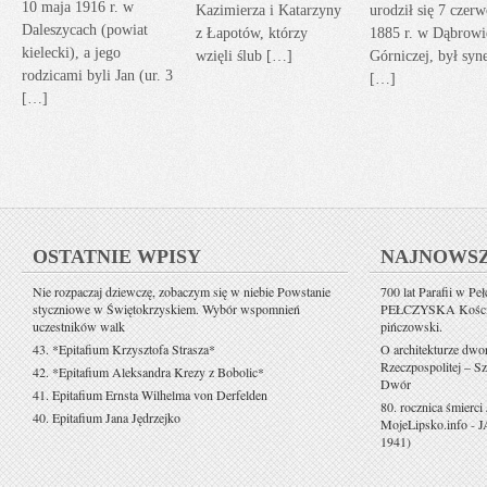
10 maja 1916 r. w
Kazimierza i Katarzyny
urodził się 7 czerw
Daleszycach (powiat
z Łapotów, którzy
1885 r. w Dąbrowi
kielecki), a jego
wzięli ślub […]
Górniczej, był sy
rodzicami byli Jan (ur. 3
[…]
[…]
OSTATNIE WPISY
NAJNOWS
Nie rozpaczaj dziewczę, zobaczym się w niebie Powstanie
700 lat Parafii w Pe
styczniowe w Świętokrzyskiem. Wybór wspomnień
PEŁCZYSKA Kościół 
uczestników walk
pińczowski.
43. *Epitafium Krzysztofa Strasza*
O architekturze dwo
Rzeczpospolitej – Sz
42. *Epitafium Aleksandra Krezy z Bobolic*
Dwór
41. Epitafium Ernsta Wilhelma von Derfelden
80. rocznica śmierci
40. Epitafium Jana Jędrzejko
MojeLipsko.info
-
J
1941)