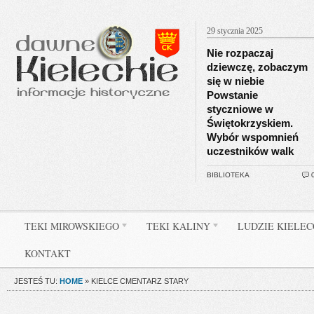
29 stycznia 2025
Nie rozpaczaj
dziewczę, zobaczym
się w niebie
Powstanie
styczniowe w
Świętokrzyskiem.
Wybór wspomnień
uczestników walk
BIBLIOTEKA
TEKI MIROWSKIEGO
TEKI KALINY
LUDZIE KIELE
KONTAKT
JESTEŚ TU:
HOME
»
KIELCE CMENTARZ STARY