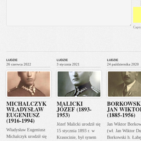
Capt
LUDZIE
LUDZIE
LUDZIE
26 czerwca 2022
3 stycznia 2021
24 października 2020
MICHALCZYK
MALICKI
BORKOWSK
WŁADYSŁAW
JÓZEF (1893-
JAN WIKTO
EUGENIUSZ
1953)
(1885-1956)
(1916-1994)
Józef Malicki urodził się
Jan Wiktor Borkow
Władysław Eugeniusz
15 stycznia 1893 r. w
(wł. Jan Wiktor Du
Michalczyk urodził się
Krasocinie, był synem
Borkowski h. Łabę