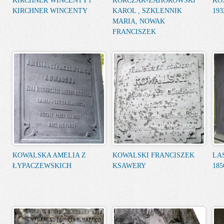
KIRCHNER WINCENTY i
KORCZAK-ZAHOROWSKI
KO
KIRCHNER WINCENTY
KAROL , SZKLENNIK
193
MARIA, NOWAK
FRANCISZEK
KOWALSKA AMELIA Z
KOWALSKI FRANCISZEK
LA
ŁYPACZEWSKICH
KSAWERY
185