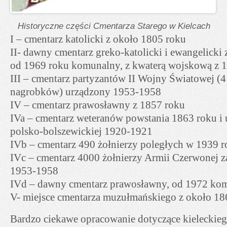
Historyczne części Cmentarza Starego w Kielcach
I – cmentarz katolicki z około 1805 roku
II- dawny cmentarz greko-katolicki i ewangelicki
od 1969 roku komunalny, z kwaterą wojskową z 
III – cmentarz partyzantów II Wojny Światowej (4
nagrobków) urządzony 1953-1958
IV – cmentarz prawosławny z 1857 roku
IVa – cmentarz weteranów powstania 1863 roku i
polsko-bolszewickiej 1920-1921
IVb – cmentarz 490 żołnierzy poległych w 1939 
IVc – cmentarz 4000 żołnierzy Armii Czerwonej z
1953-1958
IVd – dawny cmentarz prawosławny, od 1972 ko
V- miejsce cmentarza muzułmańskiego z około 18
Bardzo ciekawe opracowanie dotyczące kieleckie