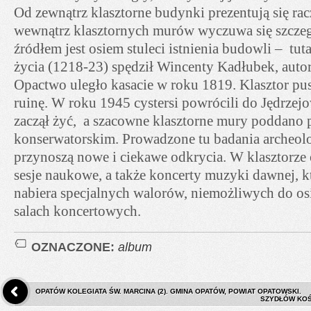
Od zewnątrz klasztorne budynki prezentują się rac
wewnątrz klasztornych murów wyczuwa się szczegó
źródłem jest osiem stuleci istnienia budowli – tuta
życia (1218-23) spędził Wincenty Kadłubek, autor
Opactwo uległo kasacie w roku 1819. Klasztor pus
ruinę. W roku 1945 cystersi powrócili do Jędrzej
zaczął żyć, a szacowne klasztorne mury poddano
konserwatorskim. Prowadzone tu badania archeol
przynoszą nowe i ciekawe odkrycia. W klasztorze
sesje naukowe, a także koncerty muzyki dawnej, k
nabiera specjalnych walorów, niemożliwych do os
salach koncertowych.
OZNACZONE:
album
OPATÓW KOLEGIATA ŚW. MARCINA (2). GMINA OPATÓW, POWIAT OPATOWSKI.
SZYDŁÓW KOŚ