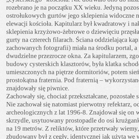
rozebrano je na początku XX wieku. Jedyną pozost
ostrołukowych gurtów jego sklepienia widoczne 
elewacji kościoła. Kapitularz był kwadratowy i n
sklepienia krzyżowo-żebrowe o dziewięciu przęsła
gurty na czterech filarach. Ściana oddzielająca kap
zachowanych fotografii) miała na środku portal, a
dwudzielne przezrocze okna. Za kapitularzem, zgo
budowy cysterskich klasztorów, była klatka scho
umieszczonych na piętrze dormitoriów, potem sień
prostokątna fraternia. Pod fraternią – wykorzystan
znajdowały się piwnice.
Zachowały się, chociaż przekształcane, pozostałe s
Nie zachował się natomiast pierwotny refektarz, 
archeologicznych z lat 1996-8. Znajdował się o
skrzydle, usytuowany prostopadle do osi krużgan
na 19 metrów. Z reliktów, które przetrwały wiemy, 
zbudowany był z cegły, identycznej jak użyta we