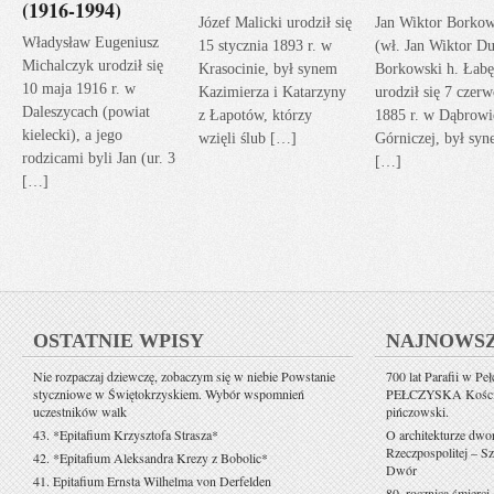
(1916-1994)
Józef Malicki urodził się
Jan Wiktor Borkow
Władysław Eugeniusz
15 stycznia 1893 r. w
(wł. Jan Wiktor Du
Michalczyk urodził się
Krasocinie, był synem
Borkowski h. Łabę
10 maja 1916 r. w
Kazimierza i Katarzyny
urodził się 7 czerw
Daleszycach (powiat
z Łapotów, którzy
1885 r. w Dąbrowi
kielecki), a jego
wzięli ślub […]
Górniczej, był sy
rodzicami byli Jan (ur. 3
[…]
[…]
OSTATNIE WPISY
NAJNOWS
Nie rozpaczaj dziewczę, zobaczym się w niebie Powstanie
700 lat Parafii w Pe
styczniowe w Świętokrzyskiem. Wybór wspomnień
PEŁCZYSKA Kościół 
uczestników walk
pińczowski.
43. *Epitafium Krzysztofa Strasza*
O architekturze dwo
Rzeczpospolitej – Sz
42. *Epitafium Aleksandra Krezy z Bobolic*
Dwór
41. Epitafium Ernsta Wilhelma von Derfelden
80. rocznica śmierci