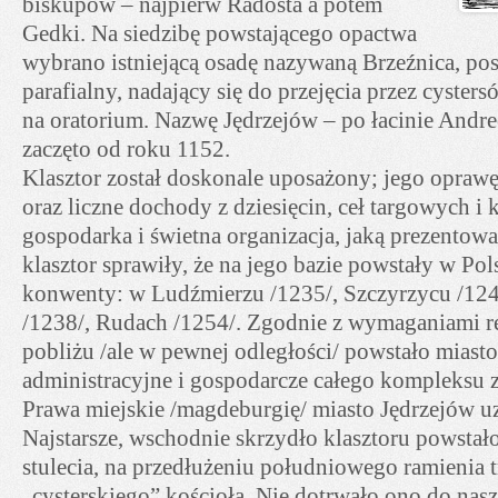
biskupów – najpierw Radosta a potem
Gedki. Na siedzibę powstającego opactwa
wybrano istniejącą osadę nazywaną Brzeźnica, pos
parafialny, nadający się do przejęcia przez cyster
na oratorium. Nazwę Jędrzejów – po łacinie Andr
zaczęto od roku 1152.
Klasztor został doskonale uposażony; jego oprawę
oraz liczne dochody z dziesięcin, ceł targowych 
gospodarka i świetna organizacja, jaką prezentowa
klasztor sprawiły, że na jego bazie powstały w Pol
konwenty: w Ludźmierzu /1235/, Szczyrzycu /12
/1238/, Rudach /1254/. Zgodnie z wymaganiami r
pobliżu /ale w pewnej odległości/ powstało miast
administracyjne i gospodarcze całego kompleksu 
Prawa miejskie /magdeburgię/ miasto Jędrzejów u
Najstarsze, wschodnie skrzydło klasztoru powstał
stulecia, na przedłużeniu południowego ramienia 
„cysterskiego” kościoła. Nie dotrwało ono do nas