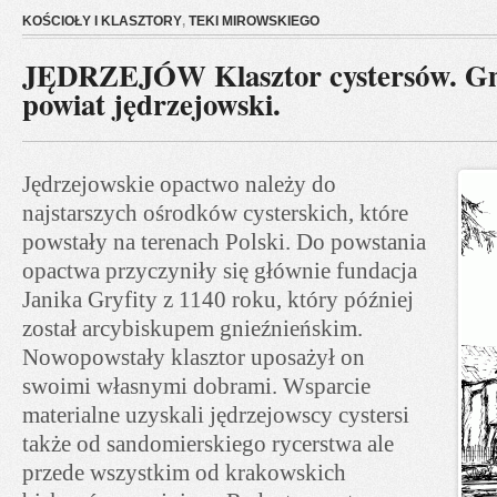
KOŚCIOŁY I KLASZTORY
,
TEKI MIROWSKIEGO
JĘDRZEJÓW Klasztor cystersów. Gm
powiat jędrzejowski.
Jędrzejowskie opactwo należy do
najstarszych ośrodków cysterskich, które
powstały na terenach Polski. Do powstania
opactwa przyczyniły się głównie fundacja
Janika Gryfity z 1140 roku, który później
został arcybiskupem gnieźnieńskim.
Nowopowstały klasztor uposażył on
swoimi własnymi dobrami. Wsparcie
materialne uzyskali jędrzejowscy cystersi
także od sandomierskiego rycerstwa ale
przede wszystkim od krakowskich