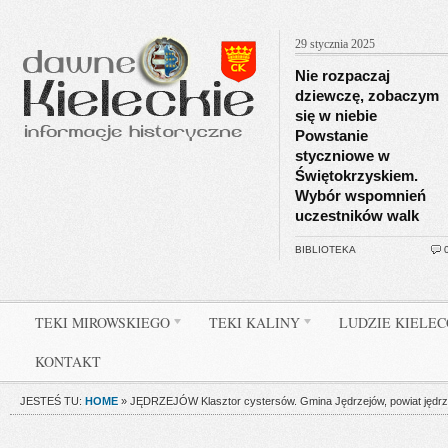
29 stycznia 2025
Nie rozpaczaj
dziewczę, zobaczym
się w niebie
Powstanie
styczniowe w
Świętokrzyskiem.
Wybór wspomnień
uczestników walk
BIBLIOTEKA
TEKI MIROWSKIEGO
TEKI KALINY
LUDZIE KIELE
KONTAKT
JESTEŚ TU:
HOME
»
JĘDRZEJÓW Klasztor cystersów. Gmina Jędrzejów, powiat jędrz