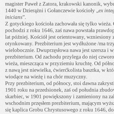
magister Paweł z Zatora, krakowski kanonik, wy
1440 w Dzierążni i Gołanczewie kościoły „
ex int
inicians
”.
Z gotyckiego kościoła zachowała się tylko wieża.
pochodzi z roku 1646, zaś nawa powstała prawdo
lat później. Kościół jest orientowany, wzniesiony 
otynkowany. Prezbiterium jest wydłużone /ma trzy
wielobocznie. Dwuprzęsłowa nawa jest szersza i 
prezbiterium. Od zachodu przylega do niej czwor
wieża, mieszcząca w przyziemiu kruchtę. Od półno
z nawą jest niewielka, ćwierćkolista basztka, w któ
wiodące na wieżę i na chór muzyczny.
Przy prezbiterium, od północy, stoi dawna zakrys
1901 roku na przedsionek, zaś od południa zbud
skarbiec, w 1901 powiększony i zamieniony na za
wschodnim przęsłem prezbiterium, mającym wyżs
się kaplica Grobu Chrystusowego z roku 1646, do