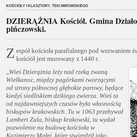
KOŚCIOŁY I KLASZTORY
,
TEKI MIROWSKIEGO
DZIERĄŻNIA Kościół. Gmina Działos
pińczowski.
Z
espół kościoła parafialnego pod wezwaniem ś
kościół jest murowany z 1440 r.
„
Wieś Dzierążnia leży nad rzeką zwaną
Wielkanoc, między pagórkami tworzącymi
od strony północnej głębokie parowy, będące
kiedyś siedliskiem dzikiego zwierza. Wieś ta
od najdawniejszych czasów była własnością
biskupów krakowskich. Tu w 1063 przebywał
Lambert Zula, biskup krakowski, tu wydał
pozwolenie na budowę kościoła w
Kazimierzy Małej, które stwierdził jako