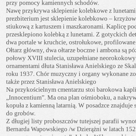
przy pomocy kamiennych schodów.
Nawę przykrywa sklepienie kolebkowe z lunetami
prezbiterium jest sklepienie kolebkowo – krzyżow
stiukową z kartuszem i maszkaronami. Kaplicę po
przesklepiono kolebką z lunetami. Z gotyckich det
dwa portale w kruchcie, ostrołukowe, profilowane
Ołtarz główny, dwa ołtarze boczne i ambona są p
połowy XVIII stulecia, uzupełniane neorokokowy
ornamentami dłuta Stanisława Anielskiego ze Ska
roku 1937. Chór muzyczny i organy wykonane zo
także przez Stanisława Anielskiego
Na przykościelnym cmentarzu stoi barokowa kapl
„Innocentium”. Ma ona plan ośmioboku, a nakryw
kopuła z kamienną latarnią. W posadzce znajduje
do grobów.
Z długiej listy proboszczów tutejszej parafii wyno
Bernarda Wapowskiego /w Dzierążni w latach 152