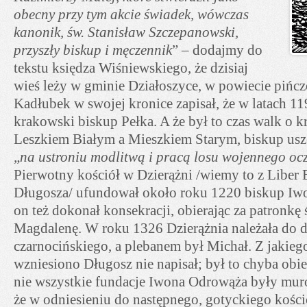
obecny przy tym akcie świadek, wówczas
kanonik, św. Stanisław Szczepanowski,
przyszły biskup i męczennik
” – dodajmy do
tekstu księdza Wiśniewskiego, że dzisiaj
wieś leży w gminie Działoszyce, w powiecie piń
Kadłubek w swojej kronice zapisał, że w latach 11
krakowski biskup Pełka. A że był to czas walk o 
Leszkiem Białym a Mieszkiem Starym, biskup usz
„
na ustroniu modlitwą i pracą losu wojennego oc
Pierwotny kościół w Dzierążni /wiemy to z Liber 
Długosza/ ufundował około roku 1220 biskup Iw
on też dokonał konsekracji, obierając za patronkę
Magdalenę. W roku 1326 Dzierążnia należała do 
czarnocińskiego, a plebanem był Michał. Z jakiego
wzniesiono Długosz nie napisał; był to chyba obi
nie wszystkie fundacje Iwona Odrowąża były mur
że w odniesieniu do następnego, gotyckiego kościoł