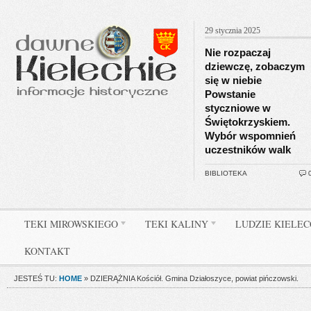
29 stycznia 2025
Nie rozpaczaj
dziewczę, zobaczym
się w niebie
Powstanie
styczniowe w
Świętokrzyskiem.
Wybór wspomnień
uczestników walk
BIBLIOTEKA
TEKI MIROWSKIEGO
TEKI KALINY
LUDZIE KIELE
KONTAKT
JESTEŚ TU:
HOME
»
DZIERĄŻNIA Kościół. Gmina Działoszyce, powiat pińczowski.