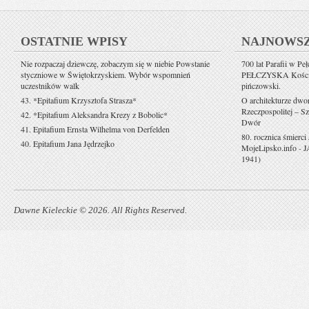
OSTATNIE WPISY
NAJNOWS
Nie rozpaczaj dziewczę, zobaczym się w niebie Powstanie
700 lat Parafii w Pe
styczniowe w Świętokrzyskiem. Wybór wspomnień
PEŁCZYSKA Kościół 
uczestników walk
pińczowski.
43. *Epitafium Krzysztofa Strasza*
O architekturze dwo
Rzeczpospolitej – Sz
42. *Epitafium Aleksandra Krezy z Bobolic*
Dwór
41. Epitafium Ernsta Wilhelma von Derfelden
80. rocznica śmierci
40. Epitafium Jana Jędrzejko
MojeLipsko.info
-
J
1941)
Dawne Kieleckie © 2026. All Rights Reserved.