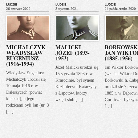
LUDZIE
LUDZIE
LUDZIE
26 czerwca 2022
3 stycznia 2021
24 października 2020
MICHALCZYK
MALICKI
BORKOWSK
WŁADYSŁAW
JÓZEF (1893-
JAN WIKTO
EUGENIUSZ
1953)
(1885-1956)
(1916-1994)
Józef Malicki urodził się
Jan Wiktor Borkow
Władysław Eugeniusz
15 stycznia 1893 r. w
(wł. Jan Wiktor Du
Michalczyk urodził się
Krasocinie, był synem
Borkowski h. Łabę
10 maja 1916 r. w
Kazimierza i Katarzyny
urodził się 7 czerw
Daleszycach (powiat
z Łapotów, którzy
1885 r. w Dąbrowi
kielecki), a jego
wzięli ślub […]
Górniczej, był sy
rodzicami byli Jan (ur. 3
[…]
[…]