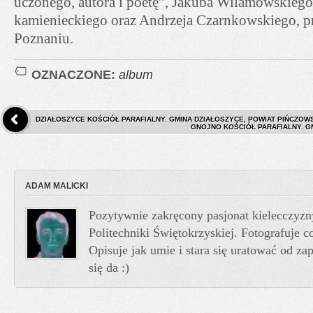
uczonego, autora i poetę”, Jakuba Wilamowskiego
kamienieckiego oraz Andrzeja Czarnkowskiego, p
Poznaniu.
OZNACZONE:
album
DZIAŁOSZYCE KOŚCIÓŁ PARAFIALNY. GMINA DZIAŁOSZYCE, POWIAT PIŃCZOWS
GNOJNO KOŚCIÓŁ PARAFIALNY. G
ADAM MALICKI
Pozytywnie zakręcony pasjonat kielecczyzn
Politechniki Świętokrzyskiej. Fotografuje co
Opisuje jak umie i stara się uratować od z
się da :)