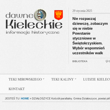
29 stycznia 2025
Nie rozpaczaj
dziewczę, zobaczym
się w niebie
Powstanie
styczniowe w
Świętokrzyskiem.
Wybór wspomnień
uczestników walk
BIBLIOTEKA
TEKI MIROWSKIEGO
TEKI KALINY
LUDZIE KIELE
KONTAKT
JESTEŚ TU:
HOME
»
DZIAŁOSZYCE Kościół parafialny. Gmina Działoszyce, powiat pi