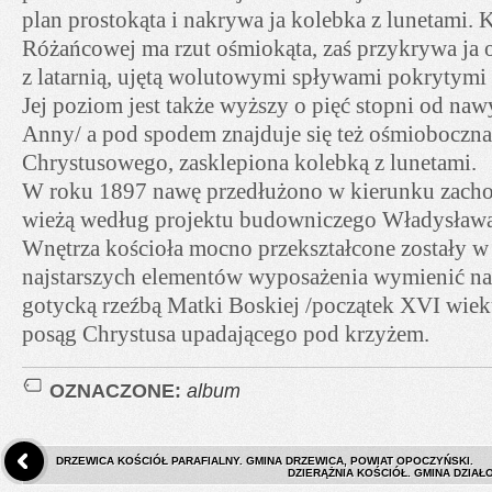
plan prostokąta i nakrywa ja kolebka z lunetami. 
Różańcowej ma rzut ośmiokąta, zaś przykrywa ja 
z latarnią, ujętą wolutowymi spływami pokrytymi 
Jej poziom jest także wyższy o pięć stopni od naw
Anny/ a pod spodem znajduje się też ośmioboczna
Chrystusowego, zasklepiona kolebką z lunetami.
W roku 1897 nawę przedłużono w kierunku zacho
wieżą według projektu budowniczego Władysława
Wnętrza kościoła mocno przekształcone zostały w
najstarszych elementów wyposażenia wymienić nal
gotycką rzeźbą Matki Boskiej /początek XVI wiek
posąg Chrystusa upadającego pod krzyżem.
OZNACZONE:
album
DRZEWICA KOŚCIÓŁ PARAFIALNY. GMINA DRZEWICA, POWIAT OPOCZYŃSKI.
DZIERĄŻNIA KOŚCIÓŁ. GMINA DZIAŁ