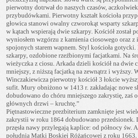
pierwotny dotrwał do naszych czasów, aczkolwiek
przybudówkami. Pierwotny kształt kościoła przyp
głowica stanowi owalny czworokąt wsparty szkarp
w kątach wspierają dwie szkarpy. Kościół został 
wyniosłem wzgórzu z kamienia ciosowego oraz z 
spojonych starem wapnem. Styl kościoła gotycki.
szkarpy, ozdobione rzeźbionymi facjatkami. Na śro
wieżyczka z ciosu. Arkada dzieli kościół na dwie c
mniejszy, z niższą facjatką na zewnątrz i wyższy.
Winczakiewicza pierwotny kościół 3 łokcie wyższ
sufit. Mury obniżono w 1413 r. zakładając nowe s
dobudowano do chóru mniejszego zakrystię, zaś o
głównych drzwi – kruchtę.”
Piętnastowieczne prezbiterium zamknięte jest wiel
zakrystii w roku 1864 dobudowano przedsionek.
przęsła nawy przylegają kaplice: od północy św. 
południa Matki Boskiej Różańcowej z roku 1663.