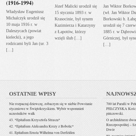
(1916-1994)
Józef Malicki urodził się
Jan Wiktor Borkow
Władysław Eugeniusz
15 stycznia 1893 r. w
(wł. Jan Wiktor Du
Michalczyk urodził się
Krasocinie, był synem
Borkowski h. Łabę
10 maja 1916 r. w
Kazimierza i Katarzyny
urodził się 7 czerw
Daleszycach (powiat
z Łapotów, którzy
1885 r. w Dąbrowi
kielecki), a jego
wzięli ślub […]
Górniczej, był sy
rodzicami byli Jan (ur. 3
[…]
[…]
OSTATNIE WPISY
NAJNOWS
Nie rozpaczaj dziewczę, zobaczym się w niebie Powstanie
700 lat Parafii w Pe
styczniowe w Świętokrzyskiem. Wybór wspomnień
PEŁCZYSKA Kościół 
uczestników walk
pińczowski.
43. *Epitafium Krzysztofa Strasza*
O architekturze dwo
Rzeczpospolitej – Sz
42. *Epitafium Aleksandra Krezy z Bobolic*
Dwór
41. Epitafium Ernsta Wilhelma von Derfelden
80. rocznica śmierci