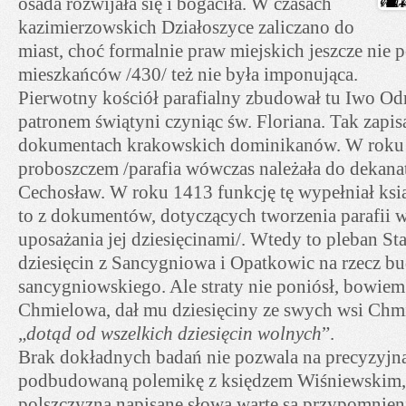
osada rozwijała się i bogaciła. W czasach
kazimierzowskich Działoszyce zaliczano do
miast, choć formalnie praw miejskich jeszcze nie po
mieszkańców /430/ też nie była imponująca.
Pierwotny kościół parafialny zbudował tu Iwo O
patronem świątyni czyniąc św. Floriana. Tak zapis
dokumentach krakowskich dominikanów. W roku 
proboszczem /parafia wówczas należała do dekana
Cechosław. W roku 1413 funkcję tę wypełniał ksi
to z dokumentów, dotyczących tworzenia parafii 
uposażania jej dziesięcinami/. Wtedy to pleban Sta
dziesięcin z Sancygniowa i Opatkowic na rzecz b
sancygniowskiego. Ale straty nie poniósł, bowiem
Chmielowa, dał mu dziesięciny ze swych wsi Chmi
„
dotąd od wszelkich dziesięcin wolnych
”.
Brak dokładnych badań nie pozwala na precyzyjn
podbudowaną polemikę z księdzem Wiśniewskim, 
polszczyzną napisane słowa warte są przypomnien