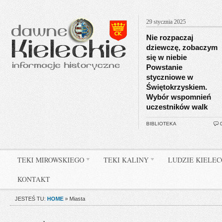
29 stycznia 2025
Nie rozpaczaj
dziewczę, zobaczym
się w niebie
Powstanie
styczniowe w
Świętokrzyskiem.
Wybór wspomnień
uczestników walk
BIBLIOTEKA
TEKI MIROWSKIEGO
TEKI KALINY
LUDZIE KIELE
KONTAKT
JESTEŚ TU:
HOME
»
Miasta