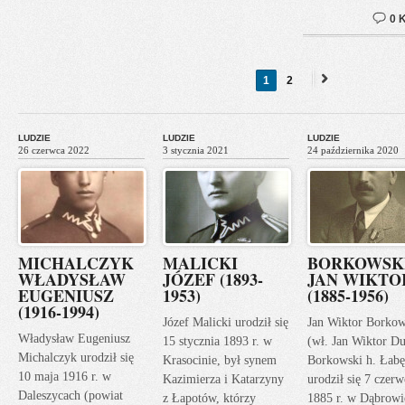
0 
1
2
Next
»
LUDZIE
LUDZIE
LUDZIE
26 czerwca 2022
3 stycznia 2021
24 października 2020
MICHALCZYK
MALICKI
BORKOWSK
WŁADYSŁAW
JÓZEF (1893-
JAN WIKTO
EUGENIUSZ
1953)
(1885-1956)
(1916-1994)
Józef Malicki urodził się
Jan Wiktor Borkow
Władysław Eugeniusz
15 stycznia 1893 r. w
(wł. Jan Wiktor Du
Michalczyk urodził się
Krasocinie, był synem
Borkowski h. Łabę
10 maja 1916 r. w
Kazimierza i Katarzyny
urodził się 7 czerw
Daleszycach (powiat
z Łapotów, którzy
1885 r. w Dąbrowi