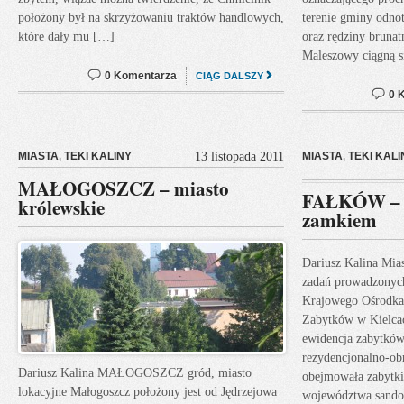
położony był na skrzyżowaniu traktów handlowych,
terenie gminy odnot
które dały mu […]
oraz rędziny brunat
Maleszowy ciągną s
0 Komentarza
CIĄG DALSZY
0 
MIASTA
,
TEKI KALINY
13 listopada 2011
MIASTA
,
TEKI KALI
MAŁOGOSZCZ – miasto
FAŁKÓW – m
królewskie
zamkiem
Dariusz Kalina Mi
zadań prowadzonyc
Krajowego Ośrodka
Zabytków w Kielcac
ewidencja zabytkó
rezydencjonalno-ob
Dariusz Kalina MAŁOGOSZCZ gród, miasto
obejmowała zabytki
lokacyjne Małogoszcz położony jest od Jędrzejowa
województwa sandom