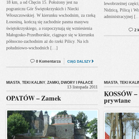
18 km, a od Chęcin 15. Położony jest na
lewobrzeżnej częśc
pograniczu Gór Świętokrzyskich i Niecki
Nidzicą, Pilicą i Wi
Włoszczowskiej. W kierunku wschodnim, za rzeką
administracyjnej [
Łososiną, kończą się zachodnie pasma masywu
świętokrzyskiego, a rozpoczynają się wzniesienia
2 
Małogosko-Przedborskie, ciągnące się w kierunku
północno-zachodnim aż do rzeki Pilicy. Na ich
południowo-wschodnich […]
0 Komentarza
CIĄG DALSZY
MIASTA
,
TEKI KALINY
,
ZAMKI, DWORY I PAŁACE
MIASTA
,
TEKI KALI
13 listopada 2011
KOSSÓW – m
OPATÓW – Zamek
prywtane