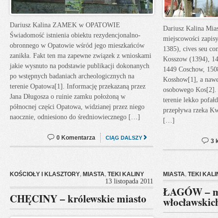
Dariusz Kalina ZAMEK w OPATOWIE
Dariusz Kalina Mi
Świadomość istnienia obiektu rezydencjonalno-
miejscowości zapis
obronnego w Opatowie wśród jego mieszkańców
1385), cives seu c
zanikła. Fakt ten ma zapewne związek z wnioskami
Kosszow (1394), 1
jakie wysnuto na podstawie publikacji dokonanych
1449 Coschow, 150
po wstępnych badaniach archeologicznych na
Kosshow[1], a nawe
terenie Opatowa[1]. Informację przekazaną przez
osobowego Kos[2]. 
Jana Długosza o ruinie zamku położoną w
terenie lekko pofał
północnej części Opatowa, widzianej przez niego
przepływa rzeka Kw
naocznie, odniesiono do średniowiecznego […]
[…]
0 Komentarza
CIĄG DALSZY
3 
KOŚCIOŁY I KLASZTORY
,
MIASTA
,
TEKI KALINY
MIASTA
,
TEKI KALI
13 listopada 2011
ŁAGÓW – mi
CHĘCINY – królewskie miasto
włocławskic