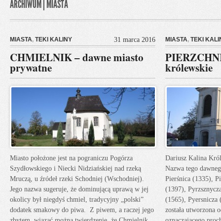
ARCHIWUM | MIASTA
MIASTA
,
TEKI KALINY
31 marca 2016
MIASTA
,
TEKI KALI
CHMIELNIK – dawne miasto
PIERZCHNI
prywatne
królewskie
Miasto położone jest na pograniczu Pogórza
Dariusz Kalina Kró
Szydłowskiego i Niecki Nidziańskiej nad rzeką
Nazwa tego dawnego
Mruczą, u źródeł rzeki Schodniej (Wschodniej).
Pierśnica (1335), P
Jego nazwa sugeruje, że dominującą uprawą w jej
(1397), Pyrzsznycz
okolicy był niegdyś chmiel, tradycyjny „polski”
(1565), Pyersnicza 
dodatek smakowy do piwa. Z piwem, a raczej jego
została utworzona o
zbytem, wiązać można twierdzenie, że Chmielnik
oznaczającego proch