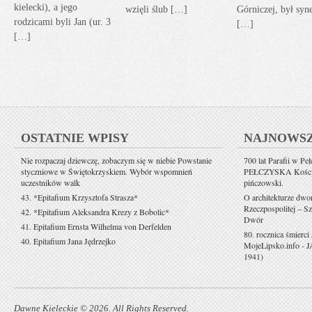
kielecki), a jego
wzięli ślub […]
Górniczej, był sy
rodzicami byli Jan (ur. 3
[…]
[…]
OSTATNIE WPISY
NAJNOWS
Nie rozpaczaj dziewczę, zobaczym się w niebie Powstanie
700 lat Parafii w Pe
styczniowe w Świętokrzyskiem. Wybór wspomnień
PEŁCZYSKA Kościół 
uczestników walk
pińczowski.
43. *Epitafium Krzysztofa Strasza*
O architekturze dwo
Rzeczpospolitej – Sz
42. *Epitafium Aleksandra Krezy z Bobolic*
Dwór
41. Epitafium Ernsta Wilhelma von Derfelden
80. rocznica śmierci
40. Epitafium Jana Jędrzejko
MojeLipsko.info
-
J
1941)
Dawne Kieleckie © 2026. All Rights Reserved.