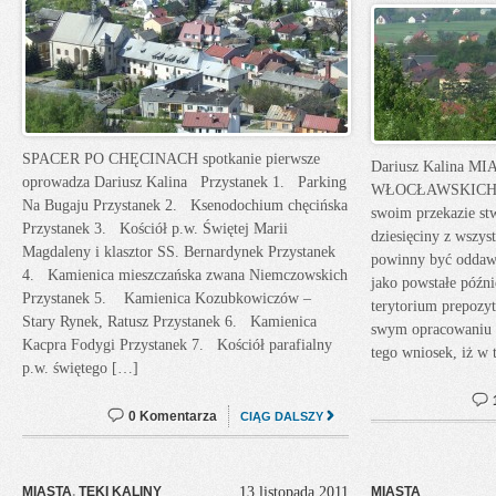
SPACER PO CHĘCINACH spotkanie pierwsze
Dariusz Kalina 
oprowadza Dariusz Kalina Przystanek 1. Parking
WŁOCŁAWSKICH Ł
Na Bugaju Przystanek 2. Ksenodochium chęcińska
swoim przekazie stw
Przystanek 3. Kościół p.w. Świętej Marii
dziesięciny z wszyst
Magdaleny i klasztor SS. Bernardynek Przystanek
powinny być oddaw
4. Kamienica mieszczańska zwana Niemczowskich
jako powstałe późni
Przystanek 5. Kamienica Kozubkowiczów –
terytorium prepozyt
Stary Rynek, Ratusz Przystanek 6. Kamienica
swym opracowaniu 
Kacpra Fodygi Przystanek 7. Kościół parafialny
tego wniosek, iż w 
p.w. świętego […]
0 Komentarza
CIĄG DALSZY
MIASTA
,
TEKI KALINY
13 listopada 2011
MIASTA