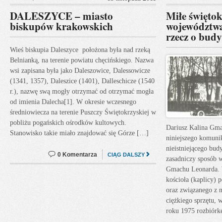
DALESZYCE – miasto
Miłe święto
biskupów krakowskich
województwa 
rzecz o bud
Wieś biskupia Daleszyce położona była nad rzeką
Belnianką, na terenie powiatu chęcińskiego. Nazwa
wsi zapisana była jako Daleszowice, Dalessowicze
(1341, 1357), Daleszice (1401), Dalleschicze (1540
r.), nazwę swą mogły otrzymać od otrzymać mogła
od imienia Dalecha[1]. W okresie wczesnego
średniowiecza na terenie Puszczy Świętokrzyskiej w
pobliżu pogańskich ośrodków kultowych.
Dariusz Kalina Gm
Stanowisko takie miało znajdować się Górze […]
niniejszego komuni
nieistniejącego bud
0 Komentarza
CIĄG DALSZY
zasadniczy sposób w
Gmachu Leonarda. 
kościoła (kaplicy)
oraz związanego z 
ciężkiego sprzętu,
roku 1975 rozbiórk