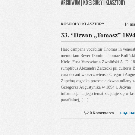
ARCHIWUM | KOŚCIOŁY I KLASZTORY
KOŚCIOŁY I KLASZTORY
14 ma
33. *Dzwon „Tomasz” 189
Haec campana vocabitur Thomas in venera
memoriam Rever Domini Thomae Kuliński
Kielc. Fusa Varsoviae a Zwoliński A. D. 1
sumptibus Alexandri Zarzecki pii cultoris 
cura decani włoszczoviensis Gregorii Augu
Zupełną zagadką pozostaje dzwon odlany z
Grzegorza Augustynika w 1894 r. Jedyna
informacja na jego temat znajduje się w kr
parafialnej, […]
0 Komentarza
CIĄG DA