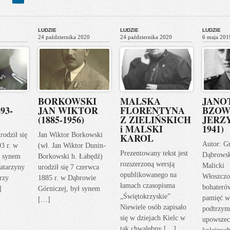
Next
ous
»
LUDZIE
LUDZIE
LUDZIE
24 października 2020
24 października 2020
6 maja 201
BORKOWSKI
MALSKA
JANO
93-
JAN WIKTOR
FLORENTYNA
BZOW
(1885-1956)
Z ZIELIŃSKICH
JERZY
i MALSKI
1941)
rodził się
Jan Wiktor Borkowski
KAROL
Autor: G
93 r. w
(wł. Jan Wiktor Dunin-
Prezentowany tekst jest
Dąbrows
ł synem
Borkowski h. Łabędź)
rozszerzoną wersją
Malicki
atarzyny
urodził się 7 czerwca
opublikowanego na
Włoszczo
rzy
1885 r. w Dąbrowie
łamach czasopisma
bohateró
]
Górniczej, był synem
„Świętokrzyskie”
pamięć w
[…]
Niewiele osób zapisało
podtrzym
się w dziejach Kielc w
upowszec
tak chwalebny […]