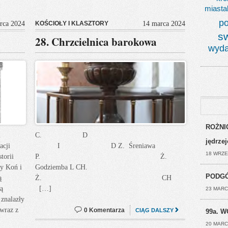
miasta
po
rca 2024
KOŚCIOŁY I KLASZTORY
14 marca 2024
s
28. Chrzcielnica barokowa
wyda
ROŻNIC
n
C. D
jędrze
acji
I D Z. Śreniawa
18 WRZE
torii
P. Ż.
y Koń i
Godziemba L CH.
PODGÓ
ą
Ż. CH
ą
[…]
23 MARC
 znalazły
 wraz z
0 Komentarza
CIĄG DALSZY
99a. W
20 MARC