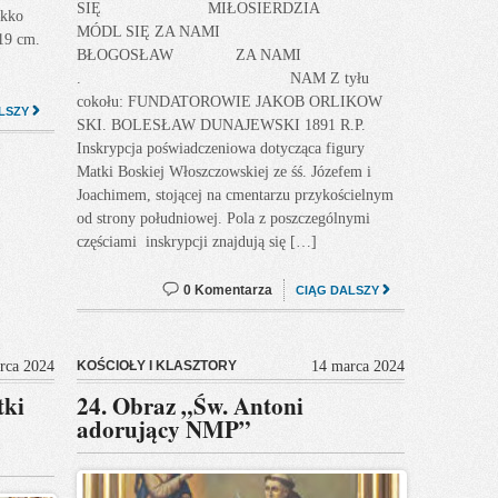
SIĘ MIŁOSIERDZIA
ekko
MÓDL SIĘ ZA NAMI
 19 cm.
BŁOGOSŁAW ZA NAMI
. NAM Z tyłu
cokołu: FUNDATOROWIE JAKOB ORLIKOW
LSZY
SKI. BOLESŁAW DUNAJEWSKI 1891 R.P.
Inskrypcja poświadczeniowa dotycząca figury
Matki Boskiej Włoszczowskiej ze śś. Józefem i
Joachimem, stojącej na cmentarzu przykościelnym
od strony południowej. Pola z poszczególnymi
częściami inskrypcji znajdują się […]
0 Komentarza
CIĄG DALSZY
rca 2024
KOŚCIOŁY I KLASZTORY
14 marca 2024
tki
24. Obraz „Św. Antoni
adorujący NMP”