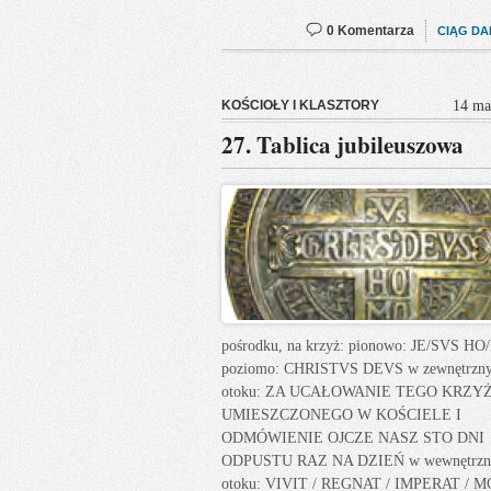
0 Komentarza
CIĄG DA
KOŚCIOŁY I KLASZTORY
14 ma
27. Tablica jubileuszowa
pośrodku, na krzyż: pionowo: JE/SVS H
poziomo: CHRISTVS DEVS w zewnętrzn
otoku: ZA UCAŁOWANIE TEGO KRZY
UMIESZCZONEGO W KOŚCIELE I
ODMÓWIENIE OJCZE NASZ STO DNI
ODPUSTU RAZ NA DZIEŃ w wewnętrz
otoku: VIVIT / REGNAT / IMPERAT / 