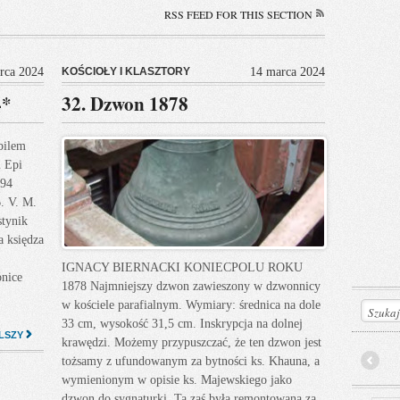
RSS FEED FOR THIS SECTION
rca 2024
KOŚCIOŁY I KLASZTORY
14 marca 2024
4*
32. Dzwon 1878
bilem
 Epi
894
B. V. M.
stynik
a księdza
IGNACY BIERNACKI KONIECPOLU ROKU
onice
1878 Najmniejszy dzwon zawieszony w dzwonnicy
w kościele parafialnym. Wymiary: średnica na dole
33 cm, wysokość 31,5 cm. Inskrypcja na dolnej
LSZY
krawędzi. Możemy przypuszczać, że ten dzwon jest
tożsamy z ufundowanym za bytności ks. Khauna, a
Prev
wymienionym w opisie ks. Majewskiego jako
dzwon do sygnaturki. Ta zaś była remontowana za