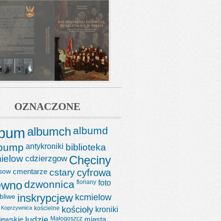
OZNACZONE
lbum
albumch
albumd
lbump
antykroniki
biblioteka
ielow
cdzierzgow
Chęciny
sow
cmentarze
cstary
cyfrowa
ewno
dzwonnica
floriany
foto
bliwe
inskrypcjew
kcmielow
Koprzywnica
kościelne
kościoły
kroniki
lewskie
ludzie
Małogoszcz
miasta