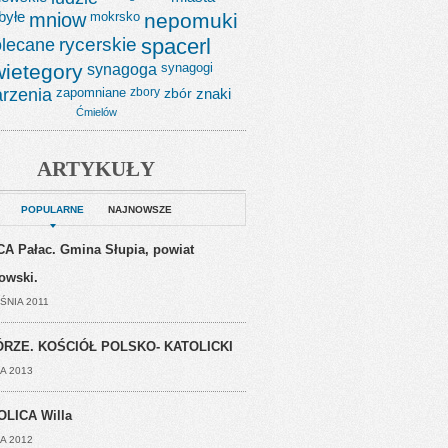
byłe
mniow
mokrsko
nepomuki
lecane
rycerskie
spacerl
wietegory
synagoga
synagogi
rzenia
zapomniane
zbory
zbór
znaki
Ćmielów
ARTYKUŁY
POPULARNE
NAJNOWSZE
A Pałac. Gmina Słupia, powiat
jowski.
ŚNIA 2011
RZE. KOŚCIÓŁ POLSKO- KATOLICKI
A 2013
OLICA Willa
A 2012