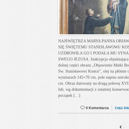
NAJŚWIĘTRZA MARYA PANNA OBJAW
SIĘ ŚWIĘTEMU STANISŁAWOWI/ KO
UZDROWIŁA GO I PODAŁA MU SYNA
SWEGO JEZUSA. Inskrypcja objaśniająca
dolnej części obrazu „Objawienie Matki Bo
Św. Stanisławowi Kostce”, olej na płótnie 
wymiarach 145×70 cm, pole napisu szeroko
cm. Obraz datowany na drugą połowę XVII
lub, wg dokumentacji z ostatniej konserwac
początek […]
0 Komentarza
CIĄG DA