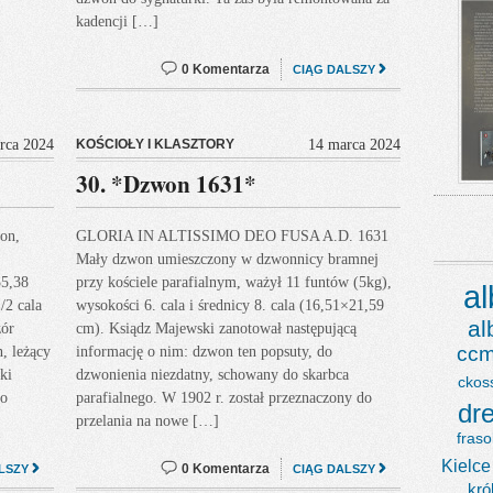
kadencji […]
0 Komentarza
CIĄG DALSZY
rca 2024
KOŚCIOŁY I KLASZTORY
14 marca 2024
30. *Dzwon 1631*
on,
GLORIA IN ALTISSIMO DEO FUSA A.D. 1631
Mały dzwon umieszczony w dzwonnicy bramnej
35,38
przy kościele parafialnym, ważył 11 funtów (5kg),
a
/2 cala
wysokości 6. cala i średnicy 8. cala (16,51×21,59
a
zór
cm). Ksiądz Majewski zanotował następującą
ccm
, leżący
informację o nim: dzwon ten popsuty, do
ki
dzwonienia niezdatny, schowany do skarbca
ckos
go
parafialnego. W 1902 r. został przeznaczony do
dr
przelania na nowe […]
fraso
Kielce
0 Komentarza
LSZY
CIĄG DALSZY
kró