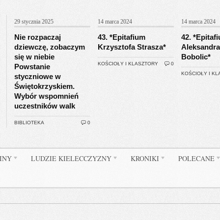
29 stycznia 2025
14 marca 2024
14 marca 2024
Nie rozpaczaj
43. *Epitafium
42. *Epitaf
dziewczę, zobaczym
Krzysztofa Strasza*
Aleksandra
się w niebie
Bobolic*
KOŚCIOŁY I KLASZTORY
0
Powstanie
KOŚCIOŁY I K
styczniowe w
Świętokrzyskiem.
Wybór wspomnień
uczestników walk
BIBLIOTEKA
0
INY
LUDZIE KIELECCZYZNY
KRONIKI
POLECANE