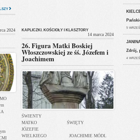
LSZY
KIELCE
Pański
5 WRZEŚ
rca 2024
KAPLICZKI
,
KOŚCIOŁY I KLASZTORY
14 marca 2024
JANINA
26. Figura Matki Boskiej
Włoszczowskiej ze śś. Józefem i
Zdrój, 
Joachimem
4 WRZEŚ
O/MO
ym
ŻA
ŚWIENTY
MATKO ŚWIĘTY
JÓZEFIE
nym
WIELKIEGO JOACHIMIE MÓDL
MCMI