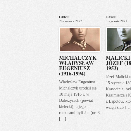
«
Previ
LUDZIE
LUDZIE
26 czerwca 2022
3 stycznia 2021
MICHALCZYK
MALICKI
WŁADYSŁAW
JÓZEF (18
EUGENIUSZ
1953)
(1916-1994)
Józef Malicki u
Władysław Eugeniusz
15 stycznia 18
Michalczyk urodził się
Krasocinie, by
10 maja 1916 r. w
Kazimierza i K
Daleszycach (powiat
z Łapotów, któ
kielecki), a jego
wzięli ślub […
rodzicami byli Jan (ur. 3
[…]