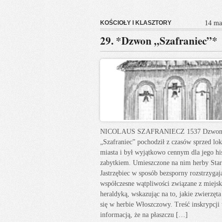
KOŚCIOŁY I KLASZTORY
14 ma
29. *Dzwon „Szafraniec”*
NICOLAUS SZAFRANIECZ 1537 Dzwo
„Szafraniec” pochodził z czasów sprzed lok
miasta i był wyjątkowo cennym dla jego his
zabytkiem. Umieszczone na nim herby Star
Jastrzębiec w sposób bezsporny rozstrzygaj
współczesne wątpliwości związane z miejsk
heraldyką, wskazując na to, jakie zwierzęta
się w herbie Włoszczowy. Treść inskrypcji
informacją, że na płaszczu […]