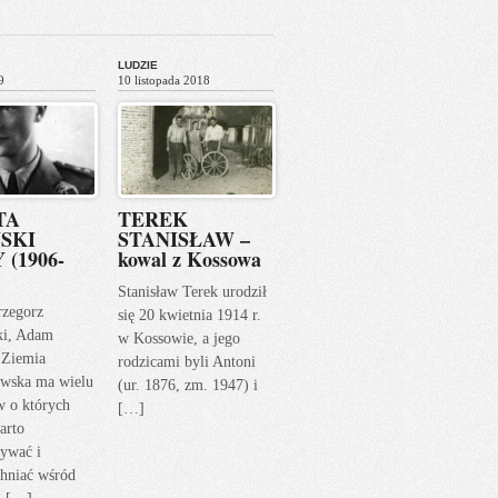
LUDZIE
9
10 listopada 2018
TA
TEREK
SKI
STANISŁAW –
 (1906-
kowal z Kossowa
Stanisław Terek urodził
rzegorz
się 20 kwietnia 1914 r.
ki, Adam
w Kossowie, a jego
 Ziemia
rodzicami byli Antoni
wska ma wielu
(ur. 1876, zm. 1947) i
w o których
[…]
arto
ywać i
hniać wśród