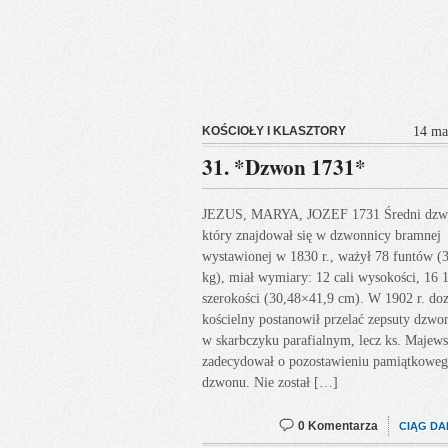
KOŚCIOŁY I KLASZTORY
14 ma
31. *Dzwon 1731*
JEZUS, MARYA, JOZEF 1731 Średni dzw
który znajdował się w dzwonnicy bramnej
wystawionej w 1830 r., ważył 78 funtów (
kg), miał wymiary: 12 cali wysokości, 16 1
szerokości (30,48×41,9 cm). W 1902 r. do
kościelny postanowił przelać zepsuty dzwon
w skarbczyku parafialnym, lecz ks. Majews
zadecydował o pozostawieniu pamiątkowe
dzwonu. Nie został […]
0 Komentarza
CIĄG DA