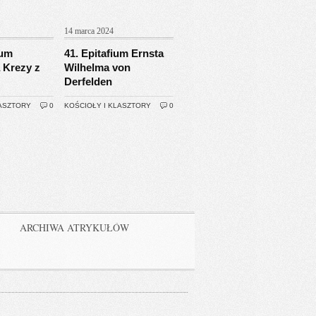
14 marca 2024
ium
41. Epitafium Ernsta
 Krezy z
Wilhelma von
Derfelden
LASZTORY
0
KOŚCIOŁY I KLASZTORY
0
ARCHIWA ATRYKUŁÓW