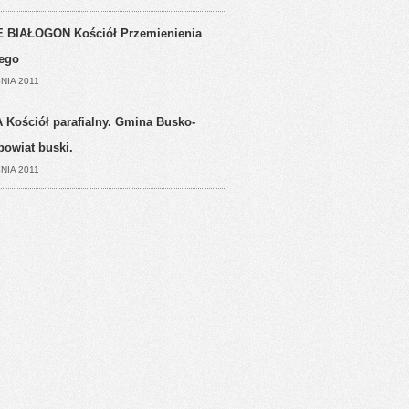
 BIAŁOGON Kościół Przemienienia
ego
NIA 2011
 Kościół parafialny. Gmina Busko-
powiat buski.
NIA 2011