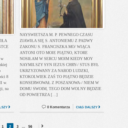
NAYSWIETSZA M. P. PEWNEGO CZASU
IŁA
ZIAWIŁA SIĘ S. ANTONIEMU Z PADWY
STCE
ZAKONU S. FRANCISZKA MO/ WIĄCA
ANTONI OTO MOIE PIĄTNO, KTORE
 w
NOSIŁAM W SERCU MOIM KIEDY MOY
skiej
NAYMILSZY SYN IEZUS CHRY-/ STUS BYŁ
o
UKRZYZOWANY ZA NAROD LUDZKI,
ści 8
KTOKOLWIEK ZAŚ TO PIĄTNO BĘDZIE
I w.
KONSERWOWAŁ Z POSZANOWA-/ NIEM W
ji, na
DOMU SWOIM, TEGO DOM WOLNY BĘDZIE
OD POWIETRZA […]
0 Komentarza
LSZY
CIĄG DALSZY
1
2
3
…
56