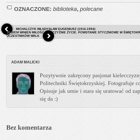
OZNACZONE:
biblioteka
,
polecane
MICHALCZYK WŁADYSŁAW EUGENIUSZ (1916-1994)
TOBIEM WINIEN MIŁOŚĆ A OJCZYŹNIE ŻYCIE. POWSTANIE STYCZNIOWE W ŚWIĘTO
UCZESTNIKÓW WALK
ADAM MALICKI
Pozytywnie zakręcony pasjonat kielecczyzn
Politechniki Świętokrzyskiej. Fotografuje co
Opisuje jak umie i stara się uratować od z
się da :)
Bez komentarza