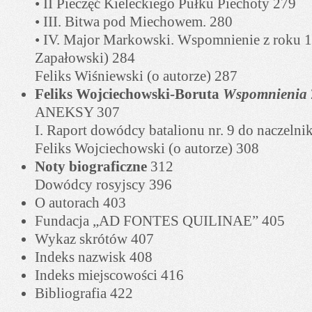
• II Pieczęć Kieleckiego Pułku Piechoty 279
• III. Bitwa pod Miechowem. 280
• IV. Major Markowski. Wspomnienie z roku 
Zapałowski) 284
Feliks Wiśniewski (o autorze) 287
Feliks Wojciechowski-Boruta
Wspomnienia
ANEKSY 307
I. Raport dowódcy batalionu nr. 9 do naczeln
Feliks Wojciechowski (o autorze) 308
Noty biograficzne
312
Dowódcy rosyjscy 396
O autorach 403
Fundacja „AD FONTES QUILINAE” 405
Wykaz skrótów 407
Indeks nazwisk 408
Indeks miejscowości 416
Bibliografia 422