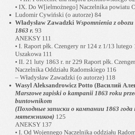
• IX. Do W[ielmożnego] Naczelnika powiatu 
Ludomir Cywiński (o autorze) 84
Władysław Zawadzki
Wspomnienia z obozu 
1863 r.
93
ANEKSY 111
• I. Raport płk. Czengery nr 124 z 1/13 lutego 1
Uszakowa 111
• II. 21 luty 1863 r. nr 229 Raport płk. Czen
Naczelnika Oddziału Radomskiego 116
– Władysław Zawadzki (o autorze) 118
Wasyl Aleksandrowicz Potto (Василий Ал
Marszowe zapiski o kampanii 1863 roku prze
buntownikom
(Походные записки о кампании 1863 года
мятежников)
125
ANEKSY 137
• I. Od Wojennego Naczelnika oddziału Rado