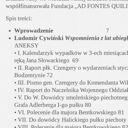
współfinansowała Fundacja „AD FONTES QUIL
Spis treści:
Wprowadzenie
7
Ludomir Cywiński
Wspomnienia z lat ubieg
ANEKSY
• I. Kalendarzyk wypadków w 3-ech miesiącac
ręką Jana Słowackiego 69
• II. Raport płk. Czengery o wydarzeniach sty
Bodzentynie 72
• III. Pismo gen. Czengery do Komendanta Wil
• IV. Raport do Naczelnika Wojennego Oddzi
• V. Do W. Dowódcy smoleńskiego piechotneg
Grafa Adlerberga I-go pułku 80
• VI. Polecenie dla majora Bentkowskiego 81
• VII. Do dowódcy Halickiego pułku piechoty
• VIII. Polecenie dla majora Bentkowskiego 8