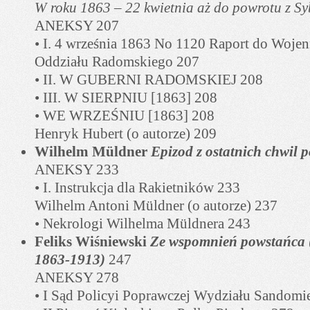
W roku 1863 – 22 kwietnia aż do powrotu z Sy
ANEKSY 207
• I. 4 września 1863 No 1120 Raport do Woje
Oddziału Radomskiego 207
• II. W GUBERNI RADOMSKIEJ 208
• III. W SIERPNIU [1863] 208
• WE WRZEŚNIU [1863] 208
Henryk Hubert (o autorze) 209
Wilhelm Müldner
Epizod z ostatnich chwil 
ANEKSY 233
• I. Instrukcja dla Rakietników 233
Wilhelm Antoni Müldner (o autorze) 237
• Nekrologi Wilhelma Müldnera 243
Feliks Wiśniewski
Ze wspomnień powstańca (
1863-1913)
247
ANEKSY 278
• I Sąd Policyi Poprawczej Wydziału Sandomi