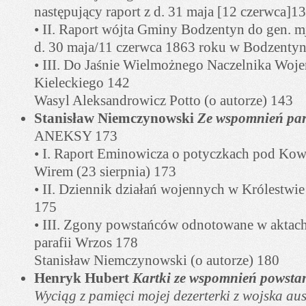
następujący raport z d. 31 maja [12 czerwca]1
• II. Raport wójta Gminy Bodzentyn do gen. m
d. 30 maja/11 czerwca 1863 roku w Bodzentyn
• III. Do Jaśnie Wielmożnego Naczelnika Woj
Kieleckiego 142
Wasyl Aleksandrowicz Potto (o autorze) 143
Stanisław Niemczynowski
Ze wspomnień par
ANEKSY 173
• I. Raport Eminowicza o potyczkach pod Kowal
Wirem (23 sierpnia) 173
• II. Dziennik działań wojennych w Królestwie
175
• III. Zgony powstańców odnotowane w aktach
parafii Wrzos 178
Stanisław Niemczynowski (o autorze) 180
Henryk Hubert
Kartki ze wspomnień powsta
Wyciąg z pamięci mojej dezerterki z wojska aus