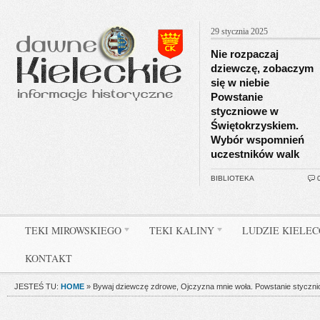
29 stycznia 2025
Nie rozpaczaj
dziewczę, zobaczym
się w niebie
Powstanie
styczniowe w
Świętokrzyskiem.
Wybór wspomnień
uczestników walk
BIBLIOTEKA
TEKI MIROWSKIEGO
TEKI KALINY
LUDZIE KIELE
KONTAKT
JESTEŚ TU:
HOME
»
Bywaj dziewczę zdrowe, Ojczyzna mnie woła. Powstanie styczn