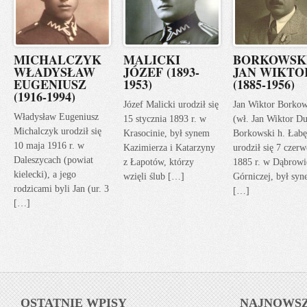
MICHALCZYK
MALICKI
BORKOWSK
WŁADYSŁAW
JÓZEF (1893-
JAN WIKTO
EUGENIUSZ
1953)
(1885-1956)
(1916-1994)
Józef Malicki urodził się
Jan Wiktor Borkow
Władysław Eugeniusz
15 stycznia 1893 r. w
(wł. Jan Wiktor Du
Michalczyk urodził się
Krasocinie, był synem
Borkowski h. Łabę
10 maja 1916 r. w
Kazimierza i Katarzyny
urodził się 7 czerw
Daleszycach (powiat
z Łapotów, którzy
1885 r. w Dąbrowi
kielecki), a jego
wzięli ślub […]
Górniczej, był sy
rodzicami byli Jan (ur. 3
[…]
[…]
OSTATNIE WPISY
NAJNOWS