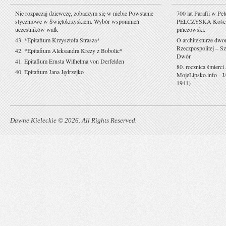
Nie rozpaczaj dziewczę, zobaczym się w niebie Powstanie
700 lat Parafii w Pe
styczniowe w Świętokrzyskiem. Wybór wspomnień
PEŁCZYSKA Kościół 
uczestników walk
pińczowski.
43. *Epitafium Krzysztofa Strasza*
O architekturze dwo
Rzeczpospolitej – Sz
42. *Epitafium Aleksandra Krezy z Bobolic*
Dwór
41. Epitafium Ernsta Wilhelma von Derfelden
80. rocznica śmierci
40. Epitafium Jana Jędrzejko
MojeLipsko.info
-
J
1941)
Dawne Kieleckie © 2026. All Rights Reserved.