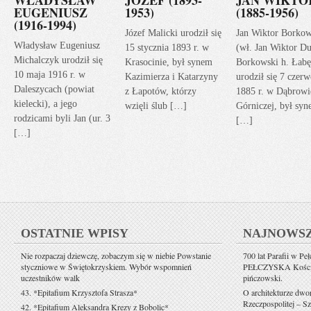
EUGENIUSZ
1953)
(1885-1956)
(1916-1994)
Józef Malicki urodził się
Jan Wiktor Borkow
Władysław Eugeniusz
15 stycznia 1893 r. w
(wł. Jan Wiktor Du
Michalczyk urodził się
Krasocinie, był synem
Borkowski h. Łabę
10 maja 1916 r. w
Kazimierza i Katarzyny
urodził się 7 czerw
Daleszycach (powiat
z Łapotów, którzy
1885 r. w Dąbrowi
kielecki), a jego
wzięli ślub […]
Górniczej, był sy
rodzicami byli Jan (ur. 3
[…]
[…]
OSTATNIE WPISY
NAJNOWS
Nie rozpaczaj dziewczę, zobaczym się w niebie Powstanie
700 lat Parafii w Pe
styczniowe w Świętokrzyskiem. Wybór wspomnień
PEŁCZYSKA Kościół 
uczestników walk
pińczowski.
43. *Epitafium Krzysztofa Strasza*
O architekturze dwo
Rzeczpospolitej – Sz
42. *Epitafium Aleksandra Krezy z Bobolic*