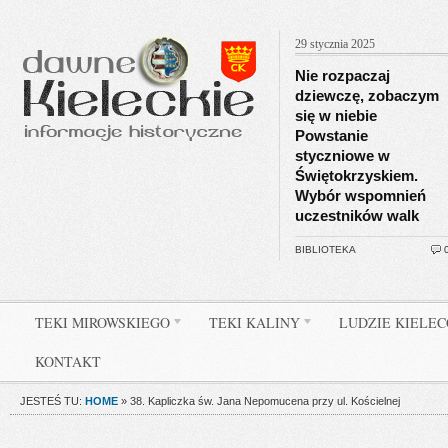
29 stycznia 2025
Nie rozpaczaj
dziewczę, zobaczym
się w niebie
Powstanie
styczniowe w
Świętokrzyskiem.
Wybór wspomnień
uczestników walk
BIBLIOTEKA
TEKI MIROWSKIEGO
TEKI KALINY
LUDZIE KIELE
KONTAKT
JESTEŚ TU:
HOME
»
38. Kapliczka św. Jana Nepomucena przy ul. Kościelnej