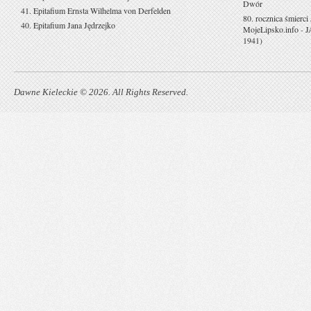
Dwór
41. Epitafium Ernsta Wilhelma von Derfelden
80. rocznica śmierci
40. Epitafium Jana Jędrzejko
MojeLipsko.info
-
J
1941)
Dawne Kieleckie © 2026. All Rights Reserved.