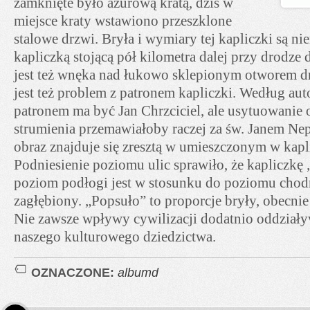
zamknięte było ażurową kratą, dziś w
miejsce kraty wstawiono przeszklone
stalowe drzwi. Bryła i wymiary tej kapliczki są ni
kapliczką stojącą pół kilometra dalej przy drodz
jest też wnęka nad łukowo sklepionym otworem
jest też problem z patronem kapliczki. Według auto
patronem ma być Jan Chrzciciel, ale usytuowanie 
strumienia przemawiałoby raczej za św. Janem N
obraz znajduje się zresztą w umieszczonym w kapli
Podniesienie poziomu ulic sprawiło, że kapliczkę 
poziom podłogi jest w stosunku do poziomu chod
zagłębiony. „Popsuło” to proporcje bryły, obecnie 
Nie zawsze wpływy cywilizacji dodatnio oddziaływ
naszego kulturowego dziedzictwa.
OZNACZONE:
albumd