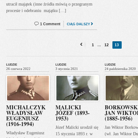
utracił majątek (inne źródła mówią o przegranym
procesie i odebraniu majątku […]
1 Comment
CIĄG DALSZY
1
…
12
13
«
Previous
LUDZIE
LUDZIE
LUDZIE
26 czerwca 2022
3 stycznia 2021
24 października 2020
MICHALCZYK
MALICKI
BORKOWSK
WŁADYSŁAW
JÓZEF (1893-
JAN WIKTO
EUGENIUSZ
1953)
(1885-1956)
(1916-1994)
Józef Malicki urodził się
Jan Wiktor Borkow
Władysław Eugeniusz
15 stycznia 1893 r. w
(wł. Jan Wiktor Du