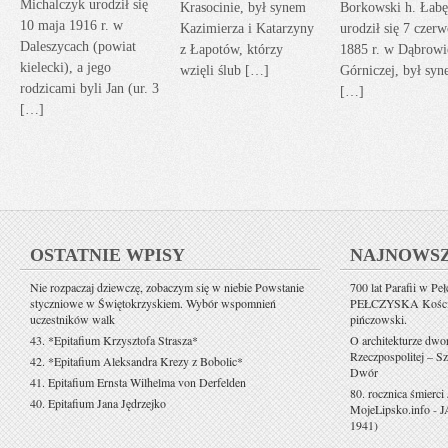
Michalczyk urodził się
Krasocinie, był synem
Borkowski h. Łabę
10 maja 1916 r. w
Kazimierza i Katarzyny
urodził się 7 czerw
Daleszycach (powiat
z Łapotów, którzy
1885 r. w Dąbrowi
kielecki), a jego
wzięli ślub […]
Górniczej, był sy
rodzicami byli Jan (ur. 3
[…]
[…]
OSTATNIE WPISY
NAJNOWS
Nie rozpaczaj dziewczę, zobaczym się w niebie Powstanie
700 lat Parafii w Pe
styczniowe w Świętokrzyskiem. Wybór wspomnień
PEŁCZYSKA Kościół 
uczestników walk
pińczowski.
43. *Epitafium Krzysztofa Strasza*
O architekturze dwo
Rzeczpospolitej – Sz
42. *Epitafium Aleksandra Krezy z Bobolic*
Dwór
41. Epitafium Ernsta Wilhelma von Derfelden
80. rocznica śmierci
40. Epitafium Jana Jędrzejko
MojeLipsko.info
-
J
1941)