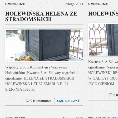
CMENTARZE
5 lutego 2013
CMENTARZE
HOLEWIŃSKA HELENA ZE
HOLEWIŃS
STRADOMSKICH
Kwatera 3-A.Żeliwn
Wspólny grób z Konstantym i Wacławem
ogrodzenie. Napis
Holewińskim. Kwatera 3-A. Żeliwny nagrobek i
HOLEWIŃSKI RE
ogrodzenie. HELENA ZE STRADOMSKICH
W GALICYI 1886 
HOLEWIŃSKA LAT 67 ZMARŁA D. 21
JEGO CIENIOM
SIERPNIA 1893 R.
0 
0 Komentarza
CIĄG DALSZY