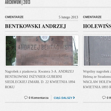
ARCHIWUM | 2013
CMENTARZE
5 lutego 2013
CMENTARZE
BENTKOWSKI ANDRZEJ
HOLEWIŃS
Nagrobek z piaskowca. Kwatera 3-A. ANDRZEJ
Wspólny nagrobek 
BENTKOWSKI INŻYNIER GUBERNI
Heleną ze Stradoms
SIEDLECKIEJ ZMARŁ D. 22 KWIETNIA 1894
WACŁAW HOLEWI
ROKU
KWIETNIA 1893 R
0 Komentarza
0 
CIĄG DALSZY