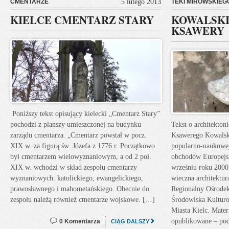
CMENTARZE
5 lutego 2013
TEKI MIROWSKIEG
KIELCE CMENTARZ STARY
KOWALSKI
KSAWERY
Poniższy tekst opisujący kielecki „Cmentarz Stary”
pochodzi z planszy umieszczonej na budynku
Tekst o architektoni
zarządu cmentarza. „Cmentarz powstał w pocz.
Ksawerego Kowalski
XIX w. za figurą św. Józefa z 1776 r. Początkowo
popularno-naukowe
był cmentarzem wielowyznaniowym, a od 2 poł.
obchodów Europejs
XIX w. wchodzi w skład zespołu cmentarzy
wrześniu roku 2000
wyznaniowych: katolickiego, ewangelickiego,
wieczna architektura
prawosławnego i mahometańskiego. Obecnie do
Regionalny Ośrode
zespołu należą również cmentarze wojskowe. […]
Środowiska Kulturo
Miasta Kielc. Materi
opublikowane – pod
0 Komentarza
CIĄG DALSZY