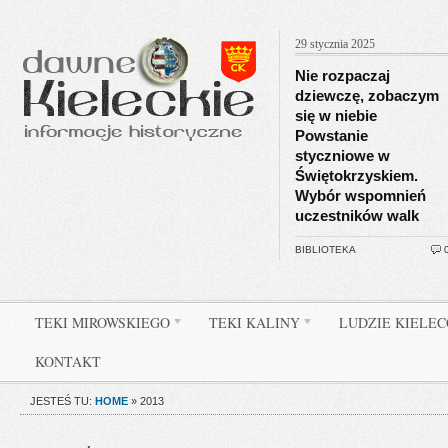
29 stycznia 2025
Nie rozpaczaj
dziewczę, zobaczym
się w niebie
Powstanie
styczniowe w
Świętokrzyskiem.
Wybór wspomnień
uczestników walk
BIBLIOTEKA
TEKI MIROWSKIEGO
TEKI KALINY
LUDZIE KIELE
KONTAKT
JESTEŚ TU:
HOME
»
2013