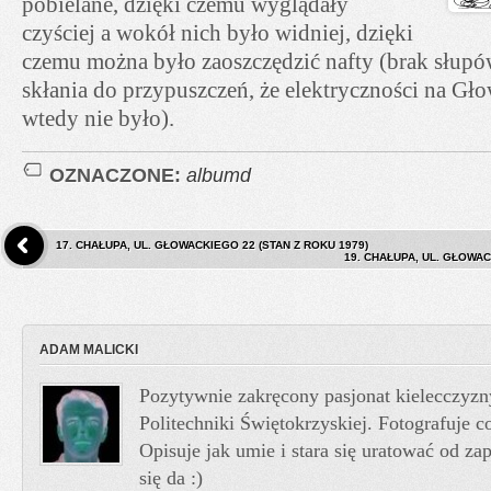
pobielane, dzięki czemu wyglądały
czyściej a wokół nich było widniej, dzięki
czemu można było zaoszczędzić nafty (brak słupó
skłania do przypuszczeń, że elektryczności na Gł
wtedy nie było).
OZNACZONE:
albumd
17. CHAŁUPA, UL. GŁOWACKIEGO 22 (STAN Z ROKU 1979)
19. CHAŁUPA, UL. GŁOWAC
ADAM MALICKI
Pozytywnie zakręcony pasjonat kielecczyzn
Politechniki Świętokrzyskiej. Fotografuje co
Opisuje jak umie i stara się uratować od z
się da :)