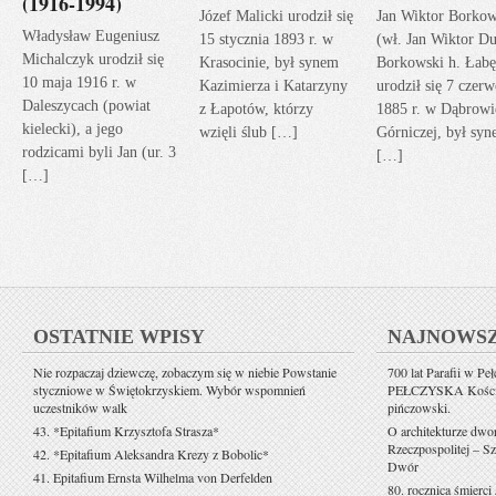
(1916-1994)
Józef Malicki urodził się
Jan Wiktor Borkow
Władysław Eugeniusz
15 stycznia 1893 r. w
(wł. Jan Wiktor Du
Michalczyk urodził się
Krasocinie, był synem
Borkowski h. Łabę
10 maja 1916 r. w
Kazimierza i Katarzyny
urodził się 7 czerw
Daleszycach (powiat
z Łapotów, którzy
1885 r. w Dąbrowi
kielecki), a jego
wzięli ślub […]
Górniczej, był sy
rodzicami byli Jan (ur. 3
[…]
[…]
OSTATNIE WPISY
NAJNOWS
Nie rozpaczaj dziewczę, zobaczym się w niebie Powstanie
700 lat Parafii w Pe
styczniowe w Świętokrzyskiem. Wybór wspomnień
PEŁCZYSKA Kościół 
uczestników walk
pińczowski.
43. *Epitafium Krzysztofa Strasza*
O architekturze dwo
Rzeczpospolitej – Sz
42. *Epitafium Aleksandra Krezy z Bobolic*
Dwór
41. Epitafium Ernsta Wilhelma von Derfelden
80. rocznica śmierci