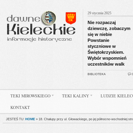
29 stycznia 2025
Nie rozpaczaj
dziewczę, zobaczym
się w niebie
Powstanie
styczniowe w
Świętokrzyskiem.
Wybór wspomnień
uczestników walk
BIBLIOTEKA
TEKI MIROWSKIEGO
TEKI KALINY
LUDZIE KIELE
KONTAKT
JESTEŚ TU:
HOME
»
18. Chałupy przy ul. Głowackiego, po jej północno-wschodniej str