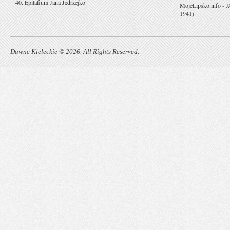
40. Epitafium Jana Jędrzejko
MojeLipsko.info
-
J
1941)
Dawne Kieleckie © 2026. All Rights Reserved.